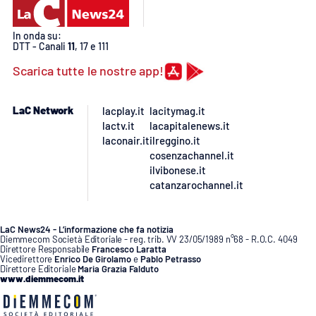
In onda su:
DTT - Canali
11
, 17 e 111
Scarica tutte le nostre app!
LaC Network
lacplay.it
lacitymag.it
lactv.it
lacapitalenews.it
laconair.it
ilreggino.it
cosenzachannel.it
ilvibonese.it
catanzarochannel.it
LaC News24 - L’informazione che fa notizia
Diemmecom Società Editoriale - reg. trib. VV 23/05/1989 n°68 - R.O.C. 4049
Direttore Responsabile
Francesco Laratta
Vicedirettore
Enrico De Girolamo
e
Pablo Petrasso
Direttore Editoriale
Maria Grazia Falduto
www.diemmecom.it