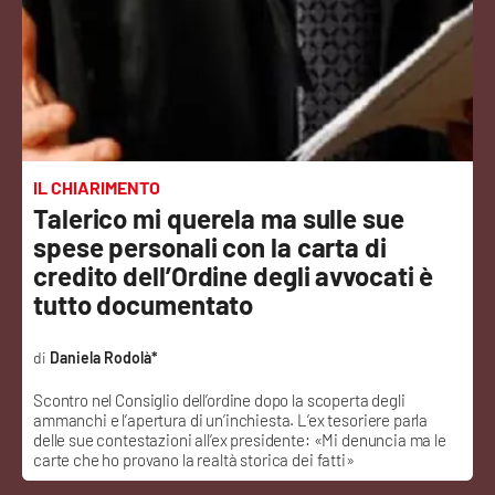
Sanità
Sport
Cultura
Podcast
IL CHIARIMENTO
Talerico mi querela ma sulle sue
Meteo
spese personali con la carta di
credito dell’Ordine degli avvocati è
Editoriali
tutto documentato
Daniela Rodolà*
VIDEO
Scontro nel Consiglio dell’ordine dopo la scoperta degli
ammanchi e l’apertura di un’inchiesta. L’ex tesoriere parla
Ambiente
delle sue contestazioni all’ex presidente: «Mi denuncia ma le
carte che ho provano la realtà storica dei fatti»
Cronaca