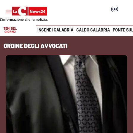
TEMI DEL
INCENDI CALABRIA
CALDO CALABRIA
PONTE SU
GIORNO
Vai
ORDINE DEGLI AVVOCATI
SEZIONI
Cronaca
Politica
Attualità
Economia e lavoro
Italia Mondo