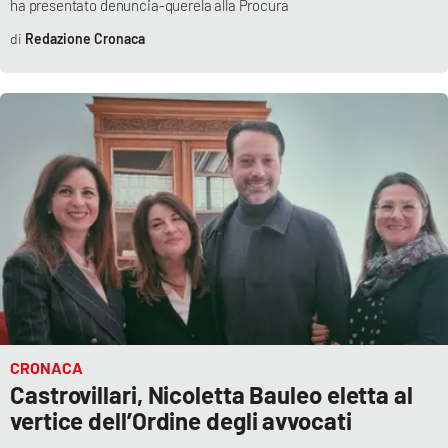
ha presentato denuncia-querela alla Procura
Parchi Marini Calabria
Redazione Cronaca
Leggendo Alvaro insieme
Imprese Di Calabria
Le perfidie di Antonella Grippo
Venti di comunicazione
STREAMING
LaC TV
CRONACA
Castrovillari, Nicoletta Bauleo eletta al
LaC Network
vertice dell’Ordine degli avvocati
LaC OnAir