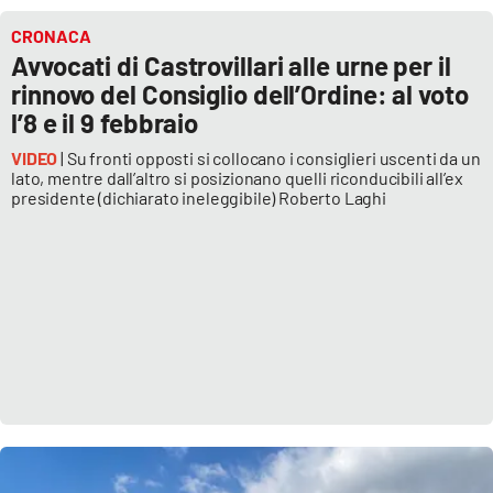
PROGETTI
SPECIALI
CRONACA
Buona Sanità Calabria
Avvocati di Castrovillari alle urne per il
rinnovo del Consiglio dell’Ordine: al voto
l’8 e il 9 febbraio
LA
CALABRIAVISIONE
VIDEO
| Su fronti opposti si collocano i consiglieri uscenti da un
lato, mentre dall’altro si posizionano quelli riconducibili all’ex
Destinazioni
presidente (dichiarato ineleggibile) Roberto Laghi
Eventi
Food
Storie
LAC
NETWORK