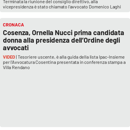
Terminata la riunione del consiglio direttivo, alla
vicepresidenza è stato chiamato l’avvocato Domenico Laghi
EDIZIONI
LOCALI
CRONACA
Cosenza, Ornella Nucci prima candidata
Catanzaro
donna alla presidenza dell’Ordine degli
avvocati
Crotone
VIDEO
| Tesoriere uscente, è alla guida della lista Ipac-Insieme
per l'Avvocatura Cosentina presentata in conferenza stampa a
Vibo Valentia
Villa Rendano
Reggio Calabria
Cosenza
Lamezia Terme