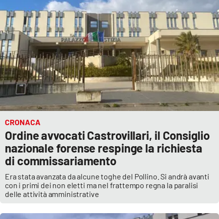
Lacplay.it
Lactv.it
Laconair.it
Lacitymag.it
Lacapitalenews.it
CRONACA
Ilreggino.it
Ordine avvocati Castrovillari, il Consiglio
nazionale forense respinge la richiesta
Cosenzachannel.it
di commissariamento
Era stata avanzata da alcune toghe del Pollino. Si andrà avanti
Ilvibonese.it
con i primi dei non eletti ma nel frattempo regna la paralisi
delle attività amministrative
Catanzarochannel.it