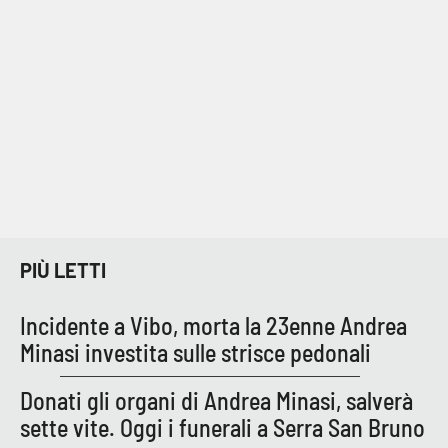
Cultura
Economia e Lavoro
Politica
Sanità
Società
PIÙ LETTI
Sport
Incidente a Vibo, morta la 23enne Andrea
Minasi investita sulle strisce pedonali
RUBRICHE
Donati gli organi di Andrea Minasi, salverà
Good Morning Vietnam
sette vite. Oggi i funerali a Serra San Bruno