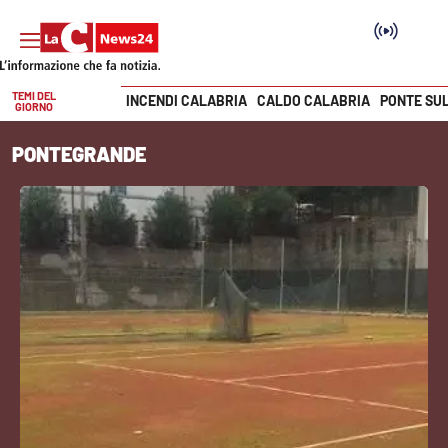
TEMI DEL
INCENDI CALABRIA
CALDO CALABRIA
PONTE SU
GIORNO
Vai
PONTEGRANDE
SEZIONI
Cronaca
Politica
Attualità
Economia e lavoro
Italia Mondo