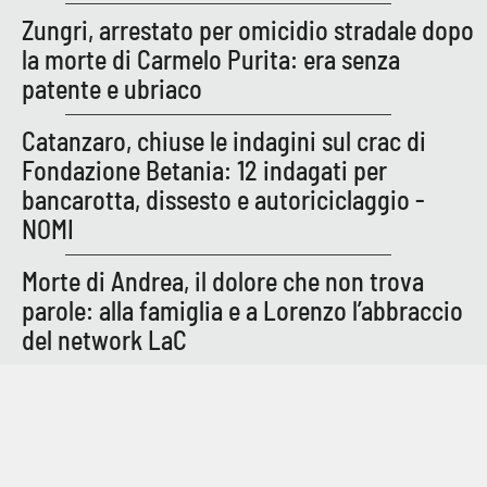
Parchi Marini Calabria
Zungri, arrestato per omicidio stradale dopo
la morte di Carmelo Purita: era senza
Leggendo Alvaro insieme
patente e ubriaco
Imprese Di Calabria
Catanzaro, chiuse le indagini sul crac di
Fondazione Betania: 12 indagati per
Le perfidie di Antonella Grippo
bancarotta, dissesto e autoriciclaggio -
NOMI
Venti di comunicazione
Morte di Andrea, il dolore che non trova
parole: alla famiglia e a Lorenzo l’abbraccio
STREAMING
del network LaC
LaC TV
LaC Network
LaC OnAir