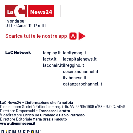
PROGETTI
SPECIALI
Buona Sanità Calabria
In onda su:
DTT - Canali
11
, 17 e 111
Scarica tutte le nostre app!
LA
CALABRIAVISIONE
Destinazioni
LaC Network
lacplay.it
lacitymag.it
lactv.it
lacapitalenews.it
laconair.it
ilreggino.it
Eventi
cosenzachannel.it
ilvibonese.it
Food
catanzarochannel.it
Storie
LaC News24 - L’informazione che fa notizia
Diemmecom Società Editoriale - reg. trib. VV 23/05/1989 n°68 - R.O.C. 4049
Direttore Responsabile
Francesco Laratta
Vicedirettore
Enrico De Girolamo
e
Pablo Petrasso
Direttore Editoriale
Maria Grazia Falduto
LAC
NETWORK
www.diemmecom.it