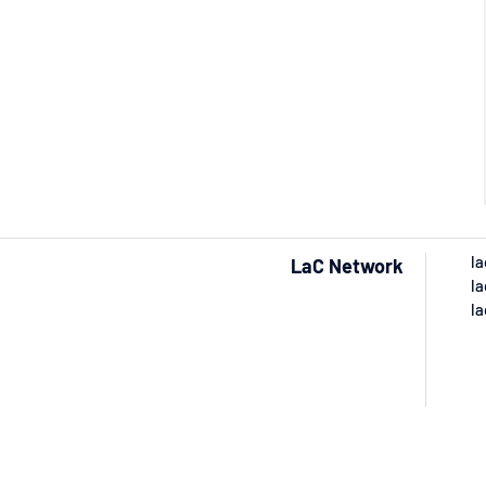
la
LaC Network
la
la