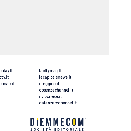
cplay.it
lacitymag.it
ctv.it
lacapitalenews.it
conair.it
ilreggino.it
cosenzachannel.it
ilvibonese.it
catanzarochannel.it