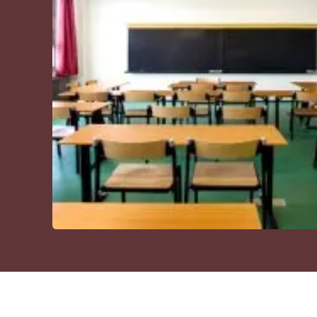
Cultura
Podcast
Meteo
Editoriali
Video
Ambiente
Cronaca
Cultura
Economia e Lavoro