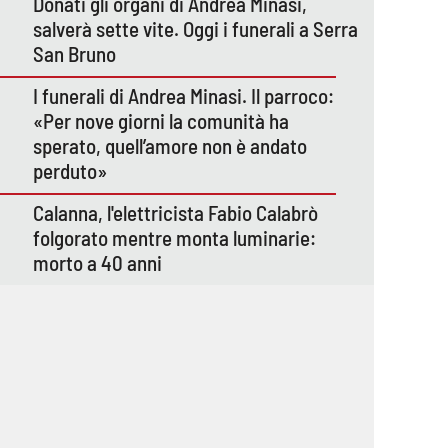
Donati gli organi di Andrea Minasi,
salverà sette vite. Oggi i funerali a Serra
San Bruno
I funerali di Andrea Minasi. Il parroco:
«Per nove giorni la comunità ha
sperato, quell’amore non è andato
perduto»
Calanna, l'elettricista Fabio Calabrò
folgorato mentre monta luminarie:
morto a 40 anni