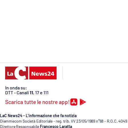
Food
Storie
LaC
Network
Lacplay.it
Lactv.it
Laconair.it
In onda su:
Lacitymag.it
DTT - Canali
11
, 17 e 111
Scarica tutte le nostre app!
Lacapitalenews.it
LaC News24 - L’informazione che fa notizia
Ilreggino.it
Diemmecom Società Editoriale - reg. trib. VV 23/05/1989 n°68 - R.O.C. 4049
Direttore Responsabile
Francesco Laratta