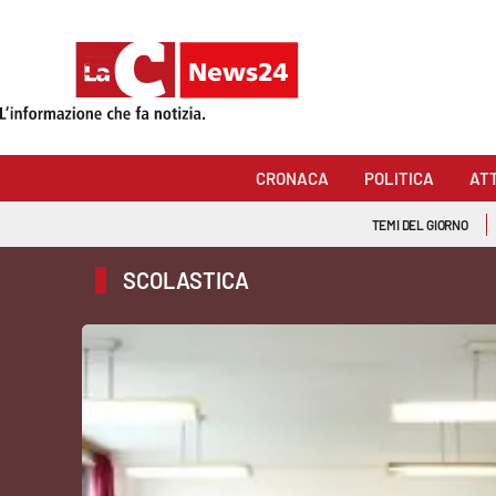
Sezioni
Cronaca
CRONACA
POLITICA
AT
Politica
TEMI DEL GIORNO
Attualità
SCOLASTICA
Economia e lavoro
Italia Mondo
Sanità
Sport