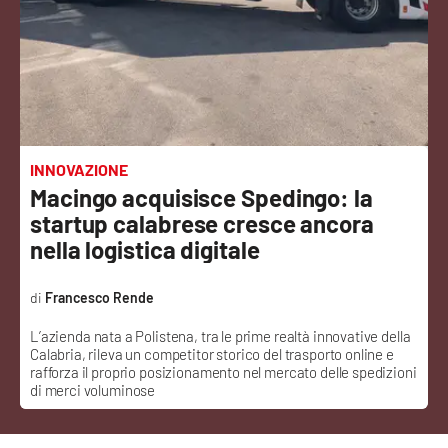
Sanità
Sport
Cultura
Podcast
INNOVAZIONE
Macingo acquisisce Spedingo: la
Meteo
startup calabrese cresce ancora
nella logistica digitale
Editoriali
Francesco Rende
L’azienda nata a Polistena, tra le prime realtà innovative della
VIDEO
Calabria, rileva un competitor storico del trasporto online e
rafforza il proprio posizionamento nel mercato delle spedizioni
Ambiente
di merci voluminose
Cronaca