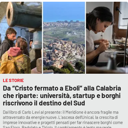
Cultura
Economia e Lavoro
Politica
Sanità
Società
LE STORIE
Sport
Da “Cristo fermato a Eboli” alla Calabria
che riparte: università, startup e borghi
riscrivono il destino del Sud
RUBRICHE
Dal libro di Carlo Levi al presente: il Meridione è ancora fragile ma
attraversato da energie nuove. L’ascesa dell’Unical, la crescita di
Good Morning Vietnam
imprese innovative e progetti pensati per far rinascere borghi come
San Floro, Badolato e Tiriolo. Il cambiamento è lento ma reale,