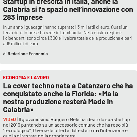
Startup in crescita in Italia, anche la
Calabria si fa spazio nell’innovazione con
283 imprese
EDIZIONI
LOCALI
In un anno i guadagni hanno superato i 3 miliardi di euro. Quasi un
terzo delle imprese ha sede in Lombardia. Nella nostra regione
Catanzaro
i dipendenti sono circa 1.300 e il valore totale della produzione è pari
a 19 milioni di euro
Crotone
Redazione Economia
Vibo Valentia
ECONOMIA E LAVORO
Reggio Calabria
La cover techno nata a Catanzaro che ha
conquistato anche la Florida: «Ma la
Cosenza
nostra produzione resterà Made in
Calabria»
Lamezia Terme
VIDEO
| Il giovanissimo Ruggero Mele ha ideato la sua start up
nel 2019 puntando su un accessorio comune che ha reso più
"tecnologico". Diverse le offerte dall'estero ma l'intenzione è
quella di restare nella propria terra