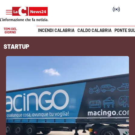
TEMI DEL
INCENDI CALABRIA
CALDO CALABRIA
PONTE SU
GIORNO
Vai
STARTUP
SEZIONI
Cronaca
Politica
Attualità
Economia e lavoro
Italia Mondo