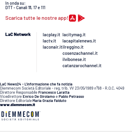
In onda su:
DTT - Canali
11
, 17 e 111
Scarica tutte le nostre app!
LaC Network
lacplay.it
lacitymag.it
lactv.it
lacapitalenews.it
laconair.it
ilreggino.it
cosenzachannel.it
ilvibonese.it
catanzarochannel.it
LaC News24 - L’informazione che fa notizia
Diemmecom Società Editoriale - reg. trib. VV 23/05/1989 n°68 - R.O.C. 4049
Direttore Responsabile
Francesco Laratta
Vicedirettore
Enrico De Girolamo
e
Pablo Petrasso
Direttore Editoriale
Maria Grazia Falduto
www.diemmecom.it