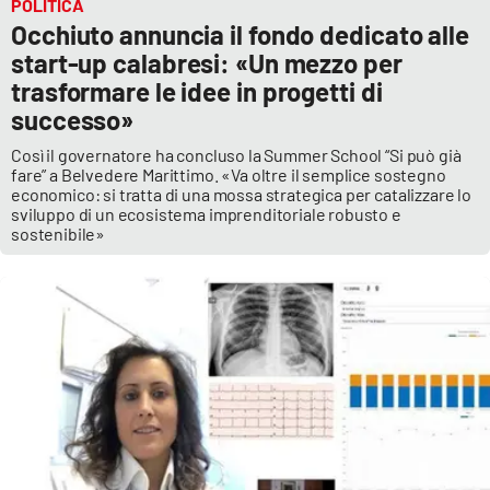
Lacplay.it
POLITICA
Occhiuto annuncia il fondo dedicato alle
start-up calabresi: «Un mezzo per
Lactv.it
trasformare le idee in progetti di
successo»
Laconair.it
Così il governatore ha concluso la Summer School “Si può già
Lacitymag.it
fare” a Belvedere Marittimo. «Va oltre il semplice sostegno
economico: si tratta di una mossa strategica per catalizzare lo
sviluppo di un ecosistema imprenditoriale robusto e
Lacapitalenews.it
sostenibile»
Ilreggino.it
Cosenzachannel.it
Ilvibonese.it
Catanzarochannel.it