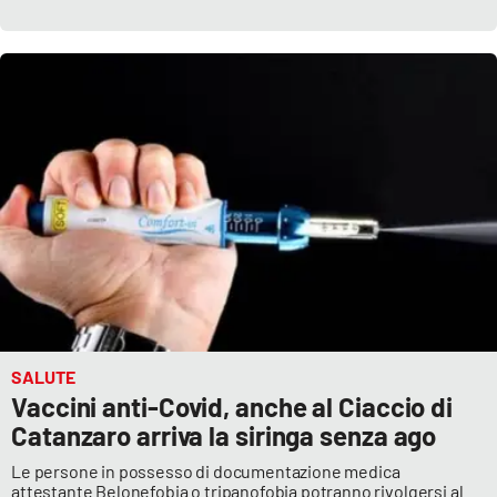
Parchi Marini Calabria
Leggendo Alvaro insieme
Imprese Di Calabria
Le perfidie di Antonella Grippo
Venti di comunicazione
STREAMING
SALUTE
LaC TV
Vaccini anti-Covid, anche al Ciaccio di
Catanzaro arriva la siringa senza ago
LaC Network
Le persone in possesso di documentazione medica
attestante Belonefobia o tripanofobia potranno rivolgersi al
LaC OnAir