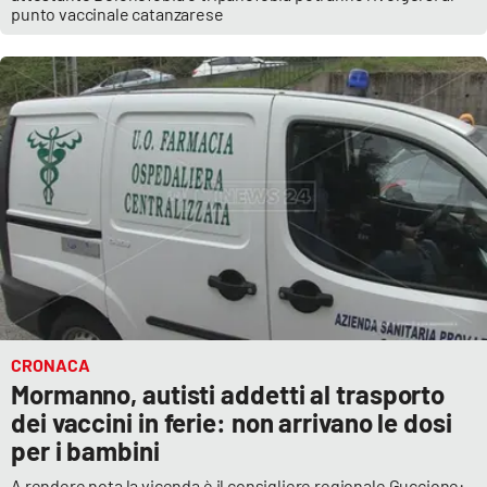
punto vaccinale catanzarese
EDIZIONI
LOCALI
Catanzaro
Crotone
Vibo Valentia
Reggio Calabria
Cosenza
CRONACA
Mormanno, autisti addetti al trasporto
Lamezia Terme
dei vaccini in ferie: non arrivano le dosi
per i bambini
A rendere nota la vicenda è il consigliere regionale Guccione: