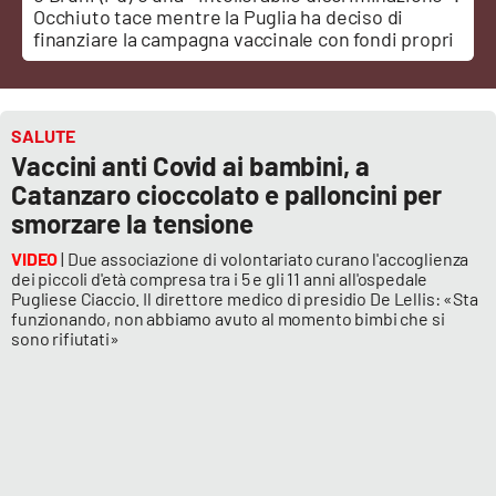
Occhiuto tace mentre la Puglia ha deciso di
finanziare la campagna vaccinale con fondi propri
Cultura
Economia e Lavoro
SALUTE
Politica
Vaccini anti Covid ai bambini, a
Catanzaro cioccolato e palloncini per
Sanità
smorzare la tensione
VIDEO
| Due associazione di volontariato curano l'accoglienza
Società
dei piccoli d'età compresa tra i 5 e gli 11 anni all'ospedale
Pugliese Ciaccio. Il direttore medico di presidio De Lellis: «Sta
funzionando, non abbiamo avuto al momento bimbi che si
Sport
sono rifiutati»
RUBRICHE
Good Morning Vietnam