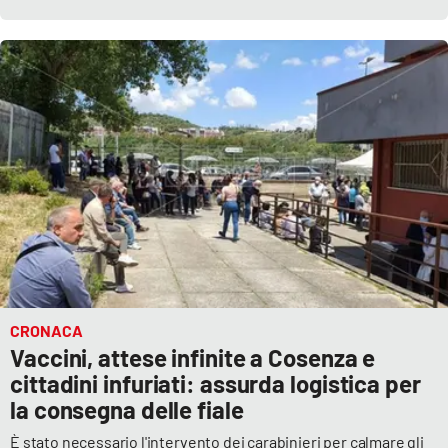
Lacplay.it
Lactv.it
Laconair.it
Lacitymag.it
Lacapitalenews.it
Ilreggino.it
Cosenzachannel.it
CRONACA
Vaccini, attese infinite a Cosenza e
Ilvibonese.it
cittadini infuriati: assurda logistica per
la consegna delle fiale
Catanzarochannel.it
È stato necessario l'intervento dei carabinieri per calmare gli