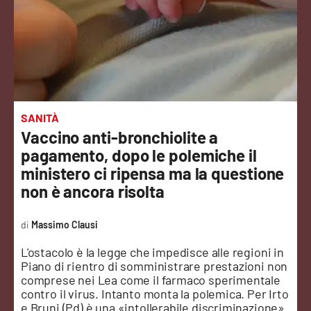
Sanità
Sport
Cultura
Podcast
SANITÀ
Vaccino anti-bronchiolite a
Meteo
pagamento, dopo le polemiche il
ministero ci ripensa ma la questione
Editoriali
non è ancora risolta
Massimo Clausi
VIDEO
L'ostacolo è la legge che impedisce alle regioni in
Piano di rientro di somministrare prestazioni non
Ambiente
comprese nei Lea come il farmaco sperimentale
contro il virus. Intanto monta la polemica. Per Irto
Cronaca
e Bruni (Pd) è una «intollerabile discriminazione».