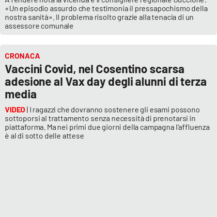
PROGETTI
SPECIALI
«Un episodio assurdo che testimonia il pressapochismo della
nostra sanità». Il problema risolto grazie alla tenacia di un
Buona Sanità Calabria
assessore comunale
CRONACA
LA
CALABRIAVISIONE
Vaccini Covid, nel Cosentino scarsa
adesione al Vax day degli alunni di terza
Destinazioni
media
Eventi
VIDEO
| I ragazzi che dovranno sostenere gli esami possono
sottoporsi al trattamento senza necessità di prenotarsi in
piattaforma. Ma nei primi due giorni della campagna l'affluenza
Food
è al di sotto delle attese
Storie
LAC
NETWORK