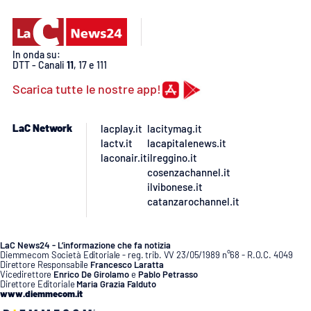
In onda su:
DTT - Canali
11
, 17 e 111
Scarica tutte le nostre app!
LaC Network
lacplay.it
lacitymag.it
lactv.it
lacapitalenews.it
laconair.it
ilreggino.it
cosenzachannel.it
ilvibonese.it
catanzarochannel.it
LaC News24 - L’informazione che fa notizia
Diemmecom Società Editoriale - reg. trib. VV 23/05/1989 n°68 - R.O.C. 4049
Direttore Responsabile
Francesco Laratta
Vicedirettore
Enrico De Girolamo
e
Pablo Petrasso
Direttore Editoriale
Maria Grazia Falduto
www.diemmecom.it