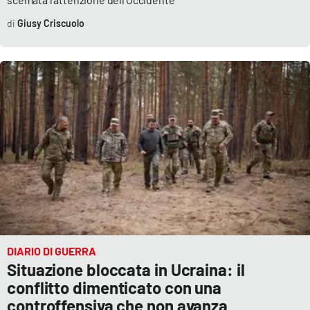
Lacplay.it
Giusy Criscuolo
Lactv.it
Laconair.it
Lacitymag.it
Lacapitalenews.it
Ilreggino.it
Cosenzachannel.it
Ilvibonese.it
DIARIO DI GUERRA
Situazione bloccata in Ucraina: il
conflitto dimenticato con una
Catanzarochannel.it
controffensiva che non avanza