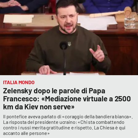
Parchi Marini Calabria
Leggendo Alvaro insieme
Imprese Di Calabria
Le perfidie di Antonella Grippo
Venti di comunicazione
ITALIA MONDO
Zelensky dopo le parole di Papa
STREAMING
Francesco: «Mediazione virtuale a 2500
km da Kiev non serve»
LaC TV
Il pontefice aveva parlato di «coraggio della bandiera bianca».
LaC Network
La risposta del presidente ucraino: «Chi sta combattendo
contro i russi merita gratitudine e rispetto. La Chiesa è qui
accanto alle persone»
LaC OnAir