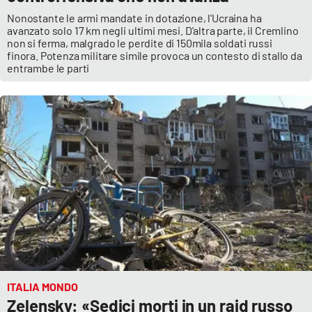
Nonostante le armi mandate in dotazione, l'Ucraina ha
APP
avanzato solo 17 km negli ultimi mesi. D'altra parte, il Cremlino
non si ferma, malgrado le perdite di 150mila soldati russi
finora. Potenza militare simile provoca un contesto di stallo da
Android
entrambe le parti
Apple
ITALIA MONDO
Zelensky: «Sedici morti in un raid russo