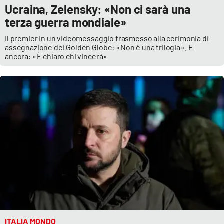
Ucraina, Zelensky: «Non ci sarà una
terza guerra mondiale»
Il premier in un videomessaggio trasmesso alla cerimonia di
assegnazione dei Golden Globe: «Non è una trilogia». E
ancora: «È chiaro chi vincerà»
ITALIA MONDO