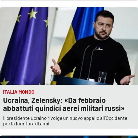
EDIZIONI
LOCALI
Catanzaro
Crotone
Vibo Valentia
Reggio Calabria
ITALIA MONDO
Ucraina, Zelensky: «Da febbraio
Cosenza
abbattuti quindici aerei militari russi»
Lamezia Terme
Il presidente ucraino rivolge un nuovo appello all'Occidente
per la fornitura di armi