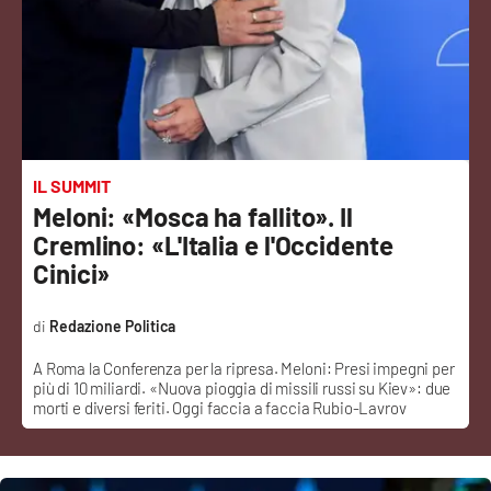
Sanità
Sport
Cultura
Podcast
IL SUMMIT
Meloni: «Mosca ha fallito». Il
Meteo
Cremlino: «L'Italia e l'Occidente
Cinici»
Editoriali
Redazione Politica
A Roma la Conferenza per la ripresa. Meloni: Presi impegni per
VIDEO
più di 10 miliardi. «Nuova pioggia di missili russi su Kiev»: due
morti e diversi feriti. Oggi faccia a faccia Rubio-Lavrov
Ambiente
Cronaca