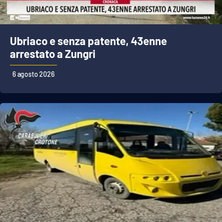
Parchi Marini Calabria
Leggendo Alvaro insieme
Ubriaco e senza patente, 43enne
arrestato a Zungri
Imprese Di Calabria
6 agosto 2026
Le perfidie di Antonella Grippo
Venti di comunicazione
STREAMING
LaC TV
LaC Network
LaC OnAir