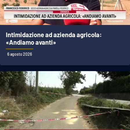
Cultura
Economia e Lavoro
Intimidazione ad azienda agricola:
«Andiamo avanti»
Politica
6 agosto 2026
Sanità
Società
Sport
RUBRICHE
Good Morning Vietnam