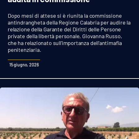
Sanità
Dopo mesi di attese si è riunita la commissione
Sport
antindrangheta della Regione Calabria per audire la
relazione della Garante dei Diritti delle Persone
private della libertà personale, Giovanna Russo,
Cultura
che ha relazionato sull'importanza dell'antimafia
penitenziaria.
Podcast
15 giugno, 2026
Meteo
Editoriali
VIDEO
Ambiente
Cronaca