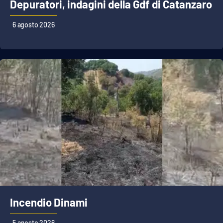
PROGETTI
Depuratori, indagini della Gdf di Catanzaro
SPECIALI
Buona Sanità Calabria
6 agosto 2026
LA
CALABRIAVISIONE
Destinazioni
Eventi
Food
Storie
Incendio Dinami
LAC
NETWORK
5 agosto 2026