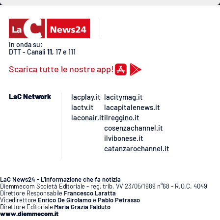
In onda su:
DTT - Canali
11
, 17 e 111
Scarica tutte le nostre app!
LaC Network
lacplay.it
lacitymag.it
lactv.it
lacapitalenews.it
laconair.it
ilreggino.it
cosenzachannel.it
ilvibonese.it
catanzarochannel.it
LaC News24 - L’informazione che fa notizia
Diemmecom Società Editoriale - reg. trib. VV 23/05/1989 n°68 - R.O.C. 4049
Direttore Responsabile
Francesco Laratta
Vicedirettore
Enrico De Girolamo
e
Pablo Petrasso
Direttore Editoriale
Maria Grazia Falduto
www.diemmecom.it