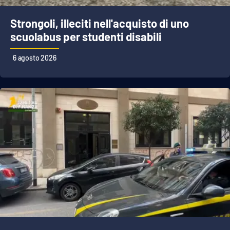
Strongoli, illeciti nell'acquisto di uno
scuolabus per studenti disabili
EDIZIONI
LOCALI
6 agosto 2026
Catanzaro
Crotone
Vibo Valentia
Reggio Calabria
Cosenza
Lamezia Terme