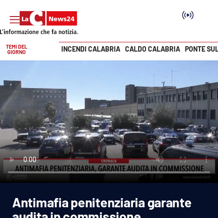
TEMI DEL
INCENDI CALABRIA
CALDO CALABRIA
PONTE SU
GIORNO
Vai
SEZIONI
Cronaca
Politica
Attualità
Economia e lavoro
Antimafia penitenziaria garante
Italia Mondo
audita in commissione