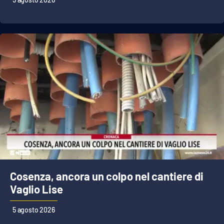
Lacplay.it
Lactv.it
Laconair.it
Lacitymag.it
Lacapitalenews.it
Ilreggino.it
Cosenzachannel.it
Cosenza, ancora un colpo nel cantiere di
Ilvibonese.it
Vaglio Lise
Catanzarochannel.it
5 agosto 2026