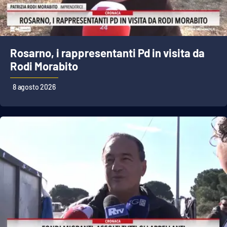
Cultura
Economia e Lavoro
Rosarno, i rappresentanti Pd in visita da
Rodi Morabito
Politica
8 agosto 2026
Sanità
Società
Sport
RUBRICHE
Good Morning Vietnam