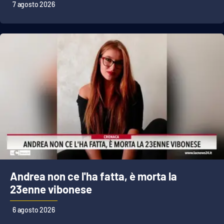
Lacplay.it
7 agosto 2026
Lactv.it
Laconair.it
Lacitymag.it
Lacapitalenews.it
Ilreggino.it
Cosenzachannel.it
Andrea non ce l'ha fatta, è morta la
Ilvibonese.it
23enne vibonese
Catanzarochannel.it
6 agosto 2026