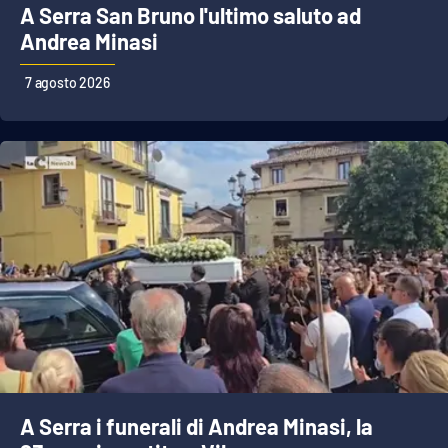
A Serra San Bruno l'ultimo saluto ad
Andrea Minasi
EDIZIONI
LOCALI
7 agosto 2026
Catanzaro
Crotone
Vibo Valentia
Reggio Calabria
Cosenza
Lamezia Terme
A Serra i funerali di Andrea Minasi, la