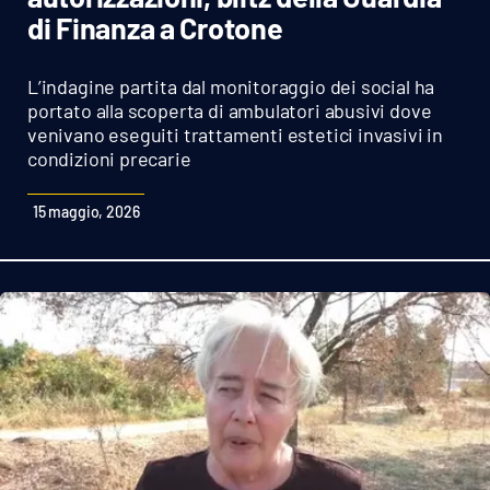
Sanità
di Finanza a Crotone
Sport
L’indagine partita dal monitoraggio dei social ha
portato alla scoperta di ambulatori abusivi dove
Cultura
venivano eseguiti trattamenti estetici invasivi in
condizioni precarie
Podcast
15 maggio, 2026
Meteo
Editoriali
VIDEO
Ambiente
Cronaca