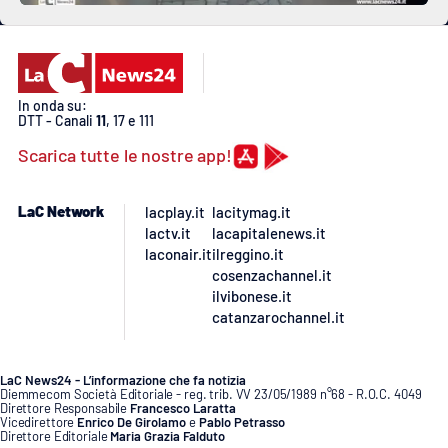
In onda su:
DTT - Canali
11
, 17 e 111
Scarica tutte le nostre app!
LaC Network
lacplay.it
lacitymag.it
lactv.it
lacapitalenews.it
laconair.it
ilreggino.it
cosenzachannel.it
ilvibonese.it
catanzarochannel.it
LaC News24 - L’informazione che fa notizia
Diemmecom Società Editoriale - reg. trib. VV 23/05/1989 n°68 - R.O.C. 4049
Direttore Responsabile
Francesco Laratta
Vicedirettore
Enrico De Girolamo
e
Pablo Petrasso
Direttore Editoriale
Maria Grazia Falduto