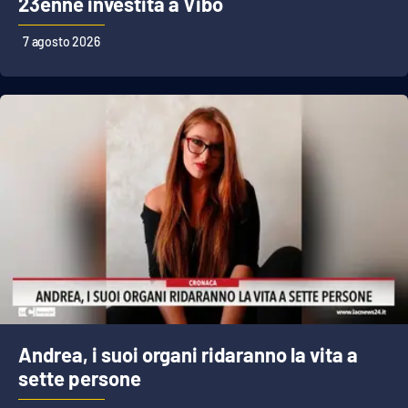
23enne investita a Vibo
PROGETTI
SPECIALI
7 agosto 2026
Buona Sanità Calabria
LA
CALABRIAVISIONE
Destinazioni
Eventi
Food
Storie
Andrea, i suoi organi ridaranno la vita a
LAC
NETWORK
sette persone