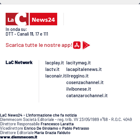
In onda su:
DTT - Canali
11
, 17 e 111
Scarica tutte le nostre app!
LaC Network
lacplay.it
lacitymag.it
lactv.it
lacapitalenews.it
laconair.it
ilreggino.it
cosenzachannel.it
ilvibonese.it
catanzarochannel.it
LaC News24 - L’informazione che fa notizia
Diemmecom Società Editoriale - reg. trib. VV 23/05/1989 n°68 - R.O.C. 4049
Direttore Responsabile
Francesco Laratta
Vicedirettore
Enrico De Girolamo
e
Pablo Petrasso
Direttore Editoriale
Maria Grazia Falduto
www.diemmecom.it