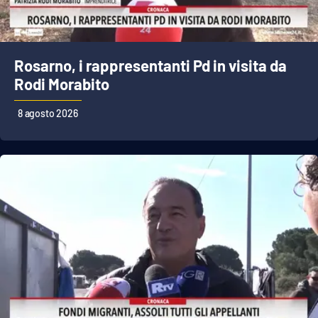
Cultura
Rosarno, i rappresentanti Pd in visita da
Economia e Lavoro
Rodi Morabito
Politica
8 agosto 2026
Sanità
Società
Sport
RUBRICHE
Good Morning Vietnam