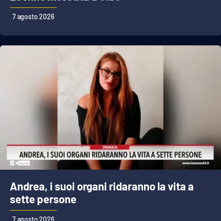
PROGETTI
SPECIALI
7 agosto 2026
Buona Sanità Calabria
LA
CALABRIAVISIONE
Destinazioni
Eventi
Food
Storie
Andrea, i suoi organi ridaranno la vita a
sette persone
LAC
NETWORK
7 agosto 2026