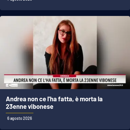
Lacplay.it
Lactv.it
Laconair.it
Lacitymag.it
Lacapitalenews.it
Ilreggino.it
Cosenzachannel.it
Andrea non ce l'ha fatta, è morta la
Ilvibonese.it
23enne vibonese
6 agosto 2026
Catanzarochannel.it