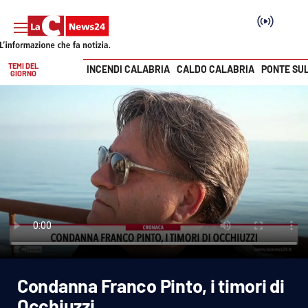
TEMI DEL
INCENDI CALABRIA
CALDO CALABRIA
PONTE SU
GIORNO
Vai
SEZIONI
Cronaca
Politica
Attualità
Economia e lavoro
Condanna Franco Pinto, i timori di
Italia Mondo
Occhiuzzi