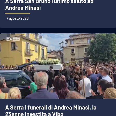
A Serra San Bruno l'ultimo saluto ad
Andrea Minasi
EDIZIONI
7 agosto 2026
LOCALI
Catanzaro
Crotone
Vibo Valentia
Reggio Calabria
Cosenza
Lamezia Terme
A Serra i funerali di Andrea Minasi, la
23enne investita a Vibo