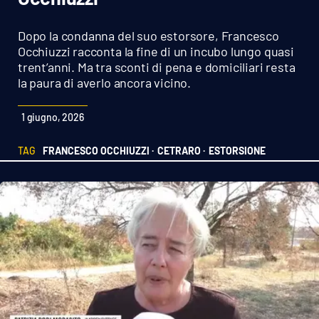
Sanità
Dopo la condanna del suo estorsore, Francesco
Sport
Occhiuzzi racconta la fine di un incubo lungo quasi
trent’anni. Ma tra sconti di pena e domiciliari resta
la paura di averlo ancora vicino.
Cultura
1 giugno, 2026
Podcast
TAG
FRANCESCO OCCHIUZZI ·
CETRARO ·
ESTORSIONE
Meteo
Editoriali
VIDEO
Ambiente
Cronaca