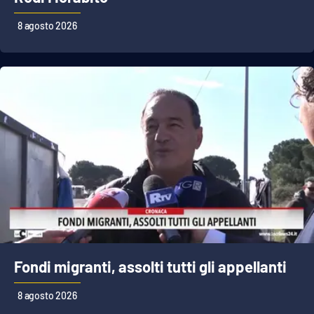
8 agosto 2026
Cultura
Economia e Lavoro
Politica
Sanità
Società
Sport
RUBRICHE
Fondi migranti, assolti tutti gli appellanti
Good Morning Vietnam
8 agosto 2026