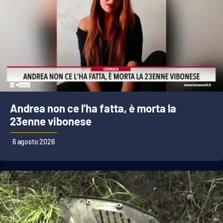
Lacplay.it
Lactv.it
Laconair.it
Lacitymag.it
Lacapitalenews.it
Andrea non ce l'ha fatta, è morta la
23enne vibonese
Ilreggino.it
6 agosto 2026
Cosenzachannel.it
Ilvibonese.it
Catanzarochannel.it