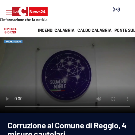
TEMI DEL
INCENDI CALABRIA
CALDO CALABRIA
PONTE SU
GIORNO
Vai
SEZIONI
Cronaca
Politica
Attualità
Economia e lavoro
Corruzione al Comune di Reggio, 4
Italia Mondo
misure cautelari