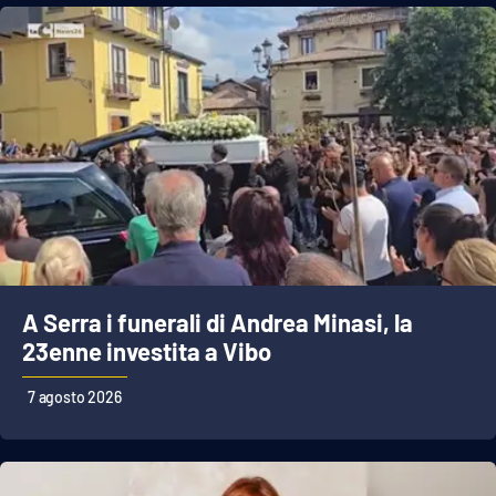
EDIZIONI
LOCALI
Catanzaro
Crotone
Vibo Valentia
Reggio Calabria
A Serra i funerali di Andrea Minasi, la
23enne investita a Vibo
Cosenza
7 agosto 2026
Lamezia Terme