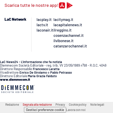
Scarica tutte le nostre app!
LaC Network
lacplay.it
lacitymag.it
lactv.it
lacapitalenews.it
laconair.it
ilreggino.it
cosenzachannel.it
ilvibonese.it
catanzarochannel.it
LaC News24 - L’informazione che fa notizia
Diemmecom Società Editoriale - reg. trib. VV 23/05/1989 n°68 - R.O.C. 4049
Direttore Responsabile
Francesco Laratta
Vicedirettore
Enrico De Girolamo
e
Pablo Petrasso
Direttore Editoriale
Maria Grazia Falduto
www.diemmecom.it
Redazione
Segnala alla redazione
Privacy
Cookie policy
Note legali
Gestisci preferenze cookie
Lavora con noi