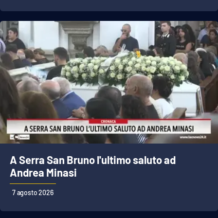
Parchi Marini Calabria
Leggendo Alvaro insieme
Imprese Di Calabria
Le perfidie di Antonella Grippo
Venti di comunicazione
STREAMING
A Serra San Bruno l'ultimo saluto ad
LaC TV
Andrea Minasi
LaC Network
7 agosto 2026
LaC OnAir