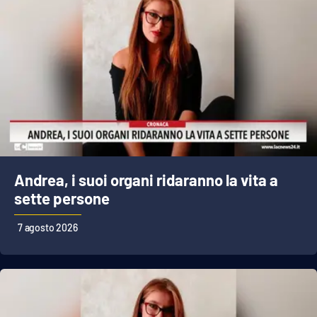
PROGETTI
SPECIALI
Buona Sanità Calabria
LA
CALABRIAVISIONE
Destinazioni
Eventi
Andrea, i suoi organi ridaranno la vita a
Food
sette persone
7 agosto 2026
Storie
LAC
NETWORK