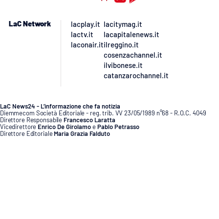
LaC Network
lacplay.it
lacitymag.it
lactv.it
lacapitalenews.it
laconair.it
ilreggino.it
cosenzachannel.it
ilvibonese.it
catanzarochannel.it
LaC News24 - L’informazione che fa notizia
Diemmecom Società Editoriale - reg. trib. VV 23/05/1989 n°68 - R.O.C. 4049
Direttore Responsabile
Francesco Laratta
Vicedirettore
Enrico De Girolamo
e
Pablo Petrasso
Direttore Editoriale
Maria Grazia Falduto
www.diemmecom.it
Redazione
Segnala alla redazione
Privacy
Cookie policy
Note legali
Gestisci preferenze cookie
Lavora con noi
Copyright © 2014-2026 Diemmecom Società Editoriale - Tutti i diritti sono riservati