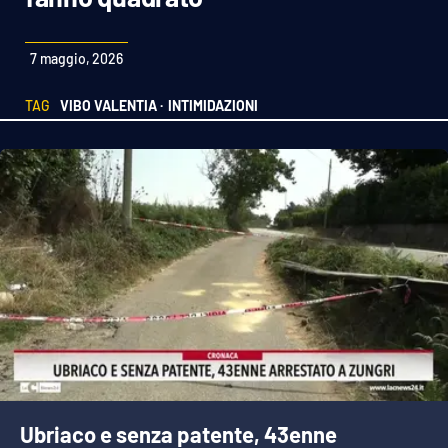
Sanità
7 maggio, 2026
Sport
TAG
VIBO VALENTIA ·
INTIMIDAZIONI
Cultura
Podcast
Meteo
Editoriali
VIDEO
Ambiente
Ubriaco e senza patente, 43enne
Cronaca