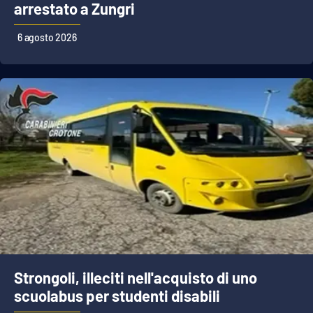
arrestato a Zungri
Cultura
6 agosto 2026
Economia e Lavoro
Politica
Sanità
Società
Sport
RUBRICHE
Strongoli, illeciti nell'acquisto di uno
Good Morning Vietnam
scuolabus per studenti disabili