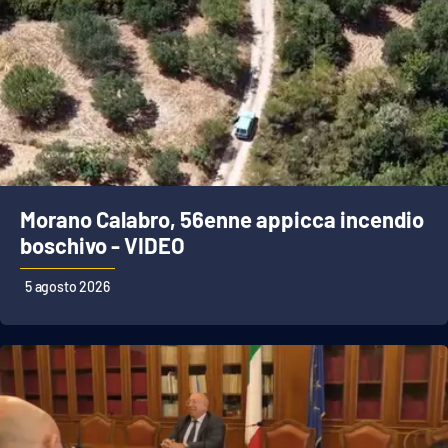
Lacplay.it
Lactv.it
Laconair.it
Lacitymag.it
Lacapitalenews.it
Morano Calabro, 56enne appicca incendio
boschivo - VIDEO
Ilreggino.it
5 agosto 2026
Cosenzachannel.it
Ilvibonese.it
Catanzarochannel.it