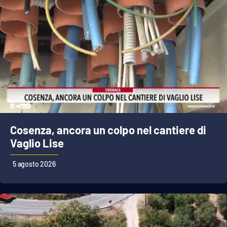
PROGETTI
SPECIALI
Buona Sanità Calabria
LA
CALABRIAVISIONE
Destinazioni
Eventi
Cosenza, ancora un colpo nel cantiere di
Food
Vaglio Lise
5 agosto 2026
Storie
LAC
NETWORK