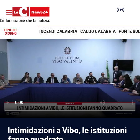
TEMI DEL
INCENDI CALABRIA
CALDO CALABRIA
PONTE SU
GIORNO
Vai
SEZIONI
Cronaca
Politica
Attualità
Economia e lavoro
Intimidazioni a Vibo, le istituzioni
Italia Mondo
fanno quadrato