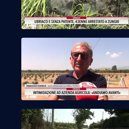
Cosenzachannel.it
Ilvibonese.it
Catanzarochannel.it
App
Android
Apple
Vai