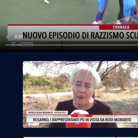
Politica
Sanità
Società
Sport
Rubriche
Good Morning Vietnam
Parchi Marini Calabria
Leggendo Alvaro insieme
Imprese Di Calabria
Le perfidie di Antonella Grippo