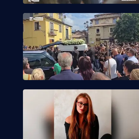
Reggio Calabria
Cosenza
Lamezia Terme
Progetti
speciali
Buona Sanità Calabria
La
Calabriavisione
Destinazioni
Eventi