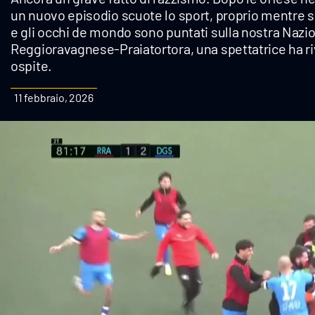
un nuovo episodio scuote lo sport, proprio mentre si 
Cultura
e gli occhi de mondo sono puntati sulla nostra Nazio
Reggioravagnese-Praiatortora, una spettatrice ha ri
Podcast
ospite.
Meteo
11 febbraio, 2026
Editoriali
Video
Ambiente
Cronaca
Cultura
Economia e Lavoro