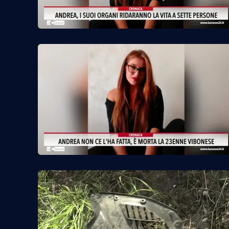
Food
Storie
LaC
Network
Lacplay.it
Lactv.it
Laconair.it
Lacitymag.it
Lacapitalenews.it
Ilreggino.it