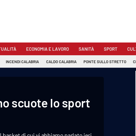
TUALITÀ
ECONOMIA E LAVORO
SANITÀ
SPORT
CUL
INCENDI CALABRIA
CALDO CALABRIA
PONTE SULLO STRETTO
C
mo scuote lo sport
 basket di cui vi abbiamo parlato ieri,