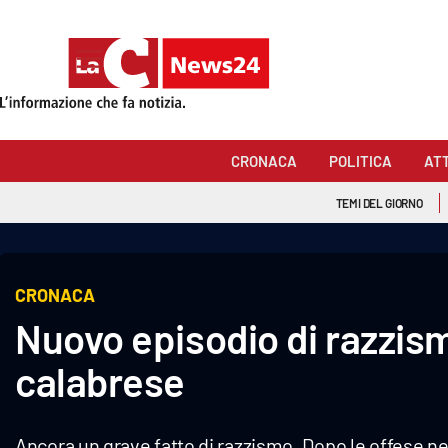
Sezioni
Cronaca
CRONACA
POLITICA
AT
Politica
TEMI DEL GIORNO
Attualità
Economia e lavoro
CRONACA
Nuovo episodio di razzis
Italia Mondo
calabrese
Sanità
Sport
Ancora un grave fatto di razzismo. Dopo le offese nel