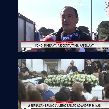
Venti di comunicazione
Streaming
LaC TV
LaC Network
LaC OnAir
Edizioni
locali
Catanzaro
Crotone
Vibo Valentia