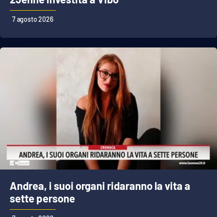
Parchi Marini Calabria
7 agosto 2026
Leggendo Alvaro insieme
Imprese Di Calabria
Le perfidie di Antonella Grippo
Venti di comunicazione
STREAMING
LaC TV
Andrea, i suoi organi ridaranno la vita a
LaC Network
sette persone
LaC OnAir