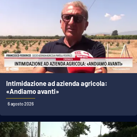
Lacplay.it
Lactv.it
Laconair.it
Lacitymag.it
Lacapitalenews.it
Ilreggino.it
Intimidazione ad azienda agricola:
«Andiamo avanti»
Cosenzachannel.it
6 agosto 2026
Ilvibonese.it
Catanzarochannel.it