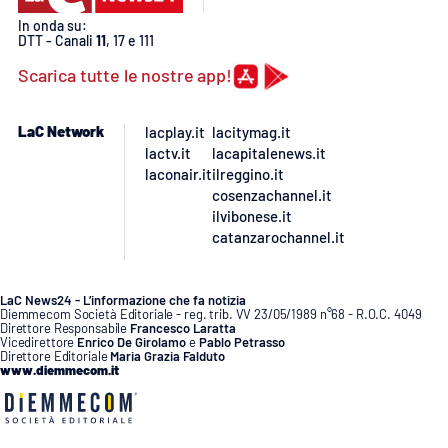
In onda su:
DTT - Canali
11
, 17 e 111
Scarica tutte le nostre app!
LaC Network
lacplay.it
lacitymag.it
lactv.it
lacapitalenews.it
laconair.it
ilreggino.it
cosenzachannel.it
ilvibonese.it
catanzarochannel.it
LaC News24 - L’informazione che fa notizia
Diemmecom Società Editoriale - reg. trib. VV 23/05/1989 n°68 - R.O.C. 4049
Direttore Responsabile
Francesco Laratta
Vicedirettore
Enrico De Girolamo
e
Pablo Petrasso
Direttore Editoriale
Maria Grazia Falduto
www.diemmecom.it