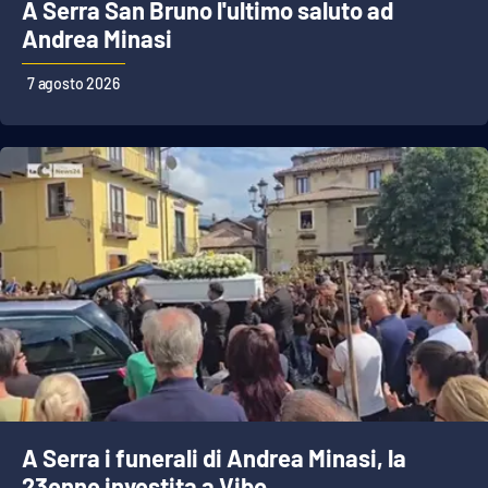
A Serra San Bruno l'ultimo saluto ad
Andrea Minasi
Cultura
7 agosto 2026
Economia e Lavoro
Politica
Sanità
Società
Sport
RUBRICHE
Good Morning Vietnam
A Serra i funerali di Andrea Minasi, la
23enne investita a Vibo