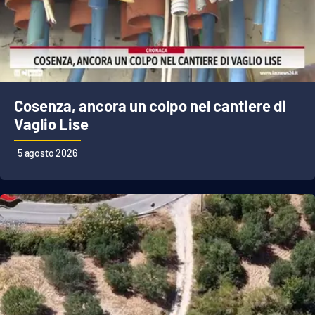
Parchi Marini Calabria
Leggendo Alvaro insieme
Imprese Di Calabria
Cosenza, ancora un colpo nel cantiere di
Le perfidie di Antonella Grippo
Vaglio Lise
5 agosto 2026
Venti di comunicazione
STREAMING
LaC TV
LaC Network
LaC OnAir