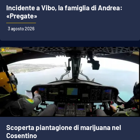
Lacplay.it
Incidente a Vibo, la famiglia di Andrea:
«Pregate»
Lactv.it
3 agosto 2026
Laconair.it
Lacitymag.it
Lacapitalenews.it
Ilreggino.it
Cosenzachannel.it
Ilvibonese.it
Scoperta piantagione di marijuana nel
Catanzarochannel.it
Cosentino