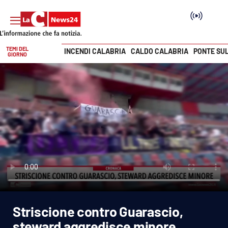
TEMI DEL
INCENDI CALABRIA
CALDO CALABRIA
PONTE SU
GIORNO
Vai
SEZIONI
Cronaca
Politica
Attualità
Economia e lavoro
Striscione contro Guarascio,
Italia Mondo
steward aggredisce minore