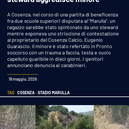
Sanità
A Cosenza, nel corso di una partita di beneficenza
Sport
fra due scuole superiori disputata al “Marulla”, un
ragazzo sarebbe stato spintonato da uno steward
mentre esponeva uno striscione di contestazione
Cultura
al proprietario del Cosenza Calcio, Eugenio
Guarascio. Il minore è stato refertato in Pronto
Podcast
soccorso con un trauma a faccia, testa e cuoio
capelluto guaribile in dieci giorni. I genitori
Meteo
annunciano denuncia ai carabinieri.
Editoriali
18 maggio, 2026
TAG
COSENZA ·
STADIO MARULLA
VIDEO
Ambiente
Cronaca