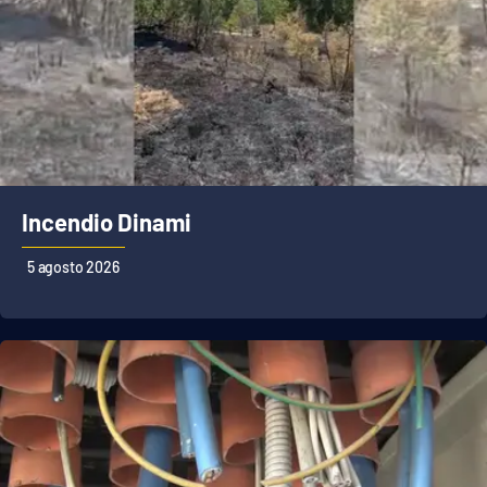
Cultura
Economia e Lavoro
Politica
Sanità
Incendio Dinami
Società
5 agosto 2026
Sport
RUBRICHE
Good Morning Vietnam