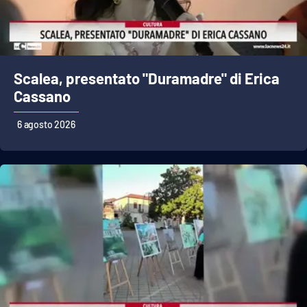
Cultura
Economia e Lavoro
Scalea, presentato "Duramadre" di Erica
Cassano
Politica
6 agosto 2026
Sanità
Società
Sport
RUBRICHE
Good Morning Vietnam