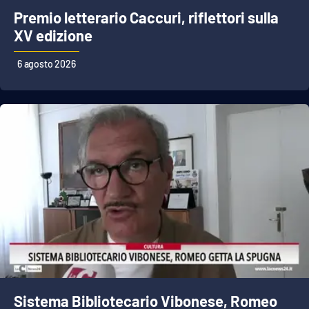
Premio letterario Caccuri, riflettori sulla
XV edizione
EDIZIONI
LOCALI
6 agosto 2026
Catanzaro
Crotone
Vibo Valentia
Reggio Calabria
Cosenza
Lamezia Terme
Sistema Bibliotecario Vibonese, Romeo