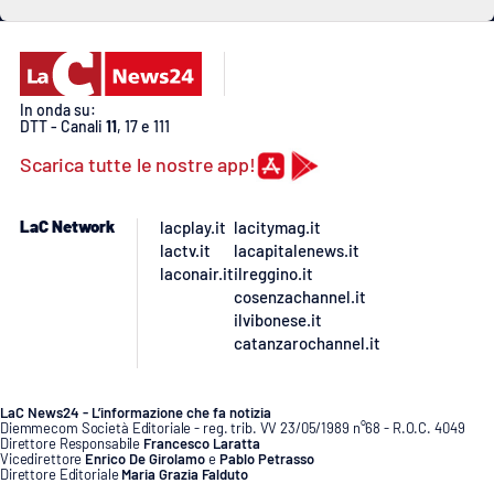
In onda su:
DTT - Canali
11
, 17 e 111
Scarica tutte le nostre app!
LaC Network
lacplay.it
lacitymag.it
lactv.it
lacapitalenews.it
laconair.it
ilreggino.it
cosenzachannel.it
ilvibonese.it
catanzarochannel.it
LaC News24 - L’informazione che fa notizia
Diemmecom Società Editoriale - reg. trib. VV 23/05/1989 n°68 - R.O.C. 4049
Direttore Responsabile
Francesco Laratta
Vicedirettore
Enrico De Girolamo
e
Pablo Petrasso
Direttore Editoriale
Maria Grazia Falduto
www.diemmecom.it