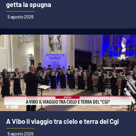
PROGETTI
SPECIALI
getta la spugna
Buona Sanità Calabria
5 agosto 2026
LA
CALABRIAVISIONE
Destinazioni
Eventi
Food
Storie
A Vibo il viaggio tra cielo e terra del Cgi
LAC
NETWORK
5 agosto 2026