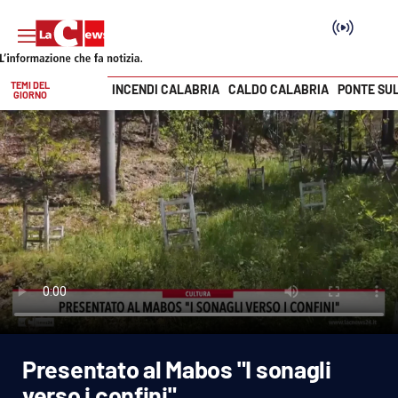
TEMI DEL
INCENDI CALABRIA
CALDO CALABRIA
PONTE SU
GIORNO
Vai
SEZIONI
Cronaca
Politica
Attualità
Economia e lavoro
Presentato al Mabos "I sonagli
Italia Mondo
verso i confini"