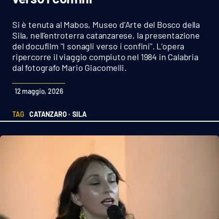
Sanità
Si è tenuta al Mabos, Museo d’Arte del Bosco della
Sport
Sila, nell'entroterra catanzarese, la presentazione
del docufilm "I sonagli verso i confini". L’opera
ripercorre il viaggio compiuto nel 1984 in Calabria
Cultura
dal fotografo Mario Giacomelli.
Podcast
12 maggio, 2026
Meteo
TAG
CATANZARO ·
SILA
Editoriali
VIDEO
Ambiente
Cronaca