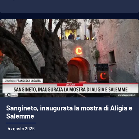
Lacplay.it
Lactv.it
Laconair.it
Lacitymag.it
Lacapitalenews.it
Ilreggino.it
Cosenzachannel.it
Sangineto, inaugurata la mostra di Aligia e
Ilvibonese.it
Salemme
Catanzarochannel.it
4 agosto 2026