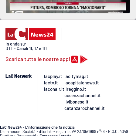
In onda su:
DTT - Canali
11
, 17 e 111
Scarica tutte le nostre app!
LaC Network
lacplay.it
lacitymag.it
lactv.it
lacapitalenews.it
laconair.it
ilreggino.it
cosenzachannel.it
ilvibonese.it
catanzarochannel.it
LaC News24 - L’informazione che fa notizia
Diemmecom Società Editoriale - reg. trib. VV 23/05/1989 n°68 - R.O.C. 4049
Direttore Responsabile
Francesco Laratta