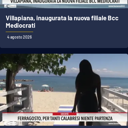
Parchi Marini Calabria
Villapiana, inaugurata la nuova filiale Bcc
Leggendo Alvaro insieme
Mediocrati
Imprese Di Calabria
4 agosto 2026
Le perfidie di Antonella Grippo
Venti di comunicazione
STREAMING
LaC TV
LaC Network
LaC OnAir