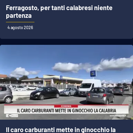
Ferragosto, per tanti calabresi niente
partenza
EDIZIONI
LOCALI
4 agosto 2026
Catanzaro
Crotone
Vibo Valentia
Reggio Calabria
Cosenza
Lamezia Terme
Il caro carburanti mette in ginocchio la