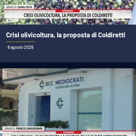
Cultura
Economia e Lavoro
Crisi olivicoltura, la proposta di Coldiretti
Politica
8 agosto 2026
Sanità
Società
Sport
RUBRICHE
Good Morning Vietnam