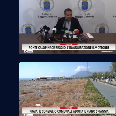
Reggio Calabria
Cosenza
Lamezia Terme
Progetti
speciali
Buona Sanità Calabria
La
Calabriavisione
Destinazioni
Eventi