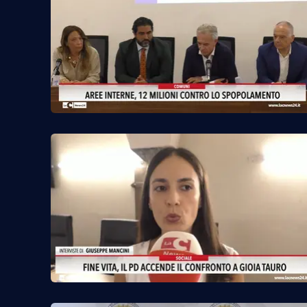
Venti di comunicazione
Streaming
LaC TV
LaC Network
LaC OnAir
Edizioni
locali
Catanzaro
Crotone
Vibo Valentia