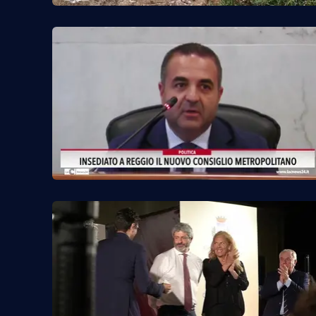
Food
Storie
LaC
Network
Lacplay.it
Lactv.it
Laconair.it
Lacitymag.it
Lacapitalenews.it
Ilreggino.it