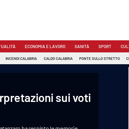
TUALITÀ
ECONOMIA E LAVORO
SANITÀ
SPORT
CUL
INCENDI CALABRIA
CALDO CALABRIA
PONTE SULLO STRETTO
C
erpretazioni sui voti
 Catanzaro ha respinto le memorie