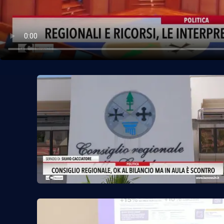
Politica
Sanità
Società
Sport
Rubriche
Good Morning Vietnam
Parchi Marini Calabria
Leggendo Alvaro insieme
Imprese Di Calabria
Le perfidie di Antonella Grippo