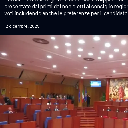
presentate dai primi dei non eletti al consiglio region
Cultura
voti includendo anche le preferenze per il candidato 
Podcast
2 dicembre, 2025
Meteo
Editoriali
Video
Ambiente
Cronaca
Cultura
Economia e Lavoro