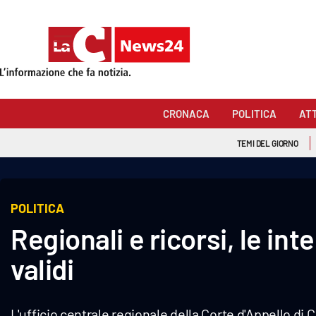
Sezioni
Cronaca
CRONACA
POLITICA
AT
Politica
TEMI DEL GIORNO
Attualità
Economia e lavoro
POLITICA
Regionali e ricorsi, le int
Italia Mondo
validi
Sanità
Sport
L'ufficio centrale regionale della Corte d'Appello di