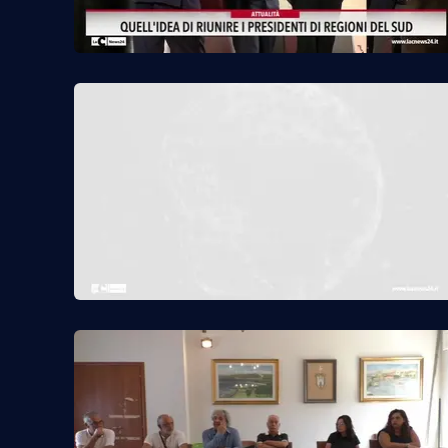
Cosenzachannel.it
Ilvibonese.it
Catanzarochannel.it
App
Android
Apple
Vai