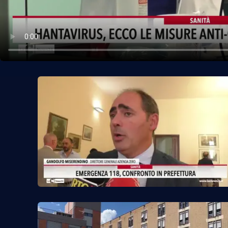
Politica
Sanità
Società
Sport
Rubriche
Good Morning Vietnam
Parchi Marini Calabria
Leggendo Alvaro insieme
Imprese Di Calabria
Le perfidie di Antonella Grippo