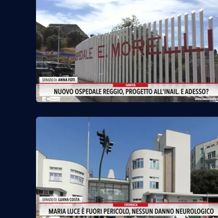
Reggio Calabria
Cosenza
Lamezia Terme
Progetti
speciali
Buona Sanità Calabria
La
Calabriavisione
Destinazioni
Eventi