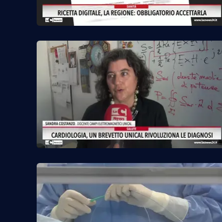
Cosenzachannel.it
Ilvibonese.it
Catanzarochannel.it
App
Android
Apple
Vai