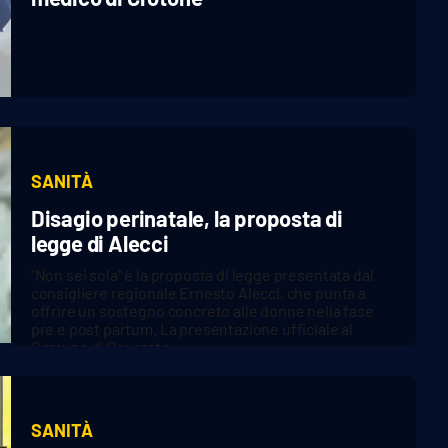
SANITÀ
Disagio perinatale, la proposta di
legge di Alecci
"Non sei sola" è la proposta di legge presentata dal
consigliere regionale Ernesto Alecci, che punta a
offrire un sostegno concreto alle donne nella fase
pre e post partum. La presentazione ufficiale al
Comune di Soverato.
SANITÀ