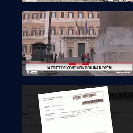
Food
Storie
LaC
Network
Lacplay.it
Lactv.it
Laconair.it
Lacitymag.it
Lacapitalenews.it
Ilreggino.it