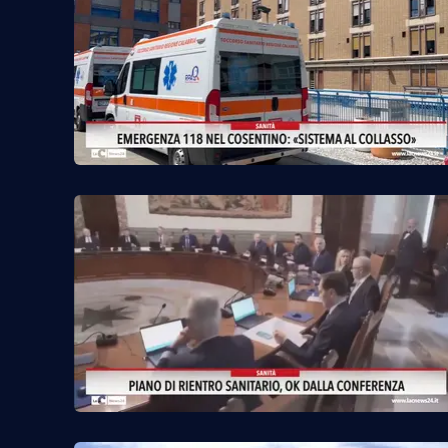
Venti di comunicazione
Streaming
LaC TV
LaC Network
LaC OnAir
Edizioni
locali
Catanzaro
Crotone
Vibo Valentia