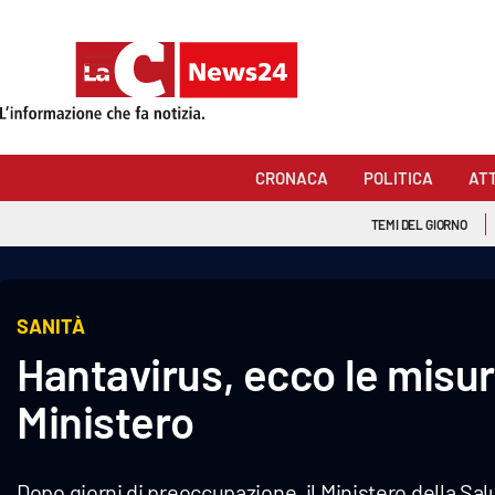
Sezioni
Cronaca
CRONACA
POLITICA
AT
Politica
TEMI DEL GIORNO
Attualità
Economia e lavoro
SANITÀ
Hantavirus, ecco le misur
Italia Mondo
Ministero
Sanità
Sport
Dopo giorni di preoccupazione, il Ministero della Sal