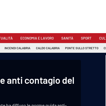
TUALITÀ
ECONOMIA E LAVORO
SANITÀ
SPORT
CUL
INCENDI CALABRIA
CALDO CALABRIA
PONTE SULLO STRETTO
C
e anti contagio del
ute ha diffuso le norme guida anti-