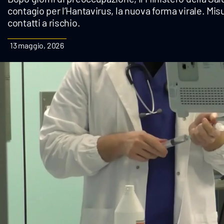
contagio per l’Hantavirus, la nuova forma virale. Mis
Cultura
contatti a rischio.
Podcast
13 maggio, 2026
Meteo
Editoriali
Video
Ambiente
Cronaca
Cultura
Economia e Lavoro