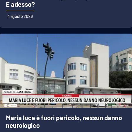
PROGETTI
SPECIALI
E adesso?
Buona Sanità Calabria
4 agosto 2026
LA
CALABRIAVISIONE
Destinazioni
Eventi
Food
Storie
Maria luce è fuori pericolo, nessun danno
LAC
NETWORK
neurologico