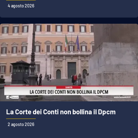
Lacplay.it
4 agosto 2026
Lactv.it
Laconair.it
Lacitymag.it
Lacapitalenews.it
Ilreggino.it
Cosenzachannel.it
La Corte dei Conti non bollina il Dpcm
Ilvibonese.it
2 agosto 2026
Catanzarochannel.it