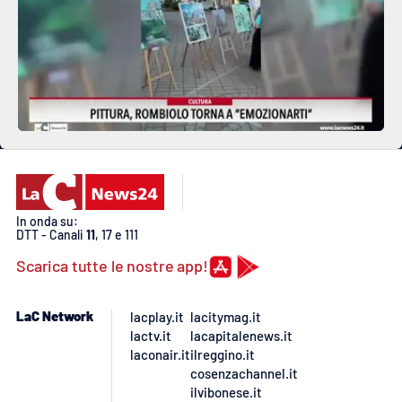
In onda su:
DTT - Canali
11
, 17 e 111
Scarica tutte le nostre app!
LaC Network
lacplay.it
lacitymag.it
lactv.it
lacapitalenews.it
laconair.it
ilreggino.it
cosenzachannel.it
ilvibonese.it