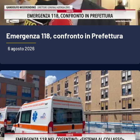
Cultura
Economia e Lavoro
Emergenza 118, confronto in Prefettura
Politica
6 agosto 2026
Sanità
Società
Sport
RUBRICHE
Good Morning Vietnam