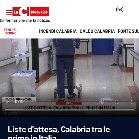
TEMI DEL
INCENDI CALABRIA
CALDO CALABRIA
PONTE SU
GIORNO
Vai
SEZIONI
Cronaca
Politica
Attualità
Economia e lavoro
Liste d'attesa, Calabria tra le
Italia Mondo
prime in Italia