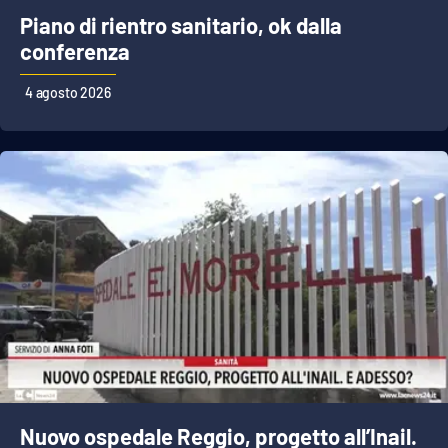
Piano di rientro sanitario, ok dalla
conferenza
EDIZIONI
LOCALI
4 agosto 2026
Catanzaro
Crotone
Vibo Valentia
Reggio Calabria
Cosenza
Lamezia Terme
Nuovo ospedale Reggio, progetto all’Inail.