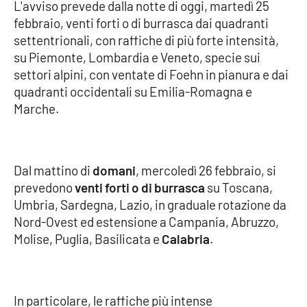
L'avviso prevede dalla notte di oggi, martedì 25
febbraio, venti forti o di burrasca dai quadranti
Cultura
settentrionali, con raffiche di più forte intensità,
su Piemonte, Lombardia e Veneto, specie sui
Economia e Lavoro
settori alpini, con ventate di Foehn in pianura e dai
quadranti occidentali su Emilia-Romagna e
Politica
Marche.
Sanità
Società
Dal mattino di
domani
, mercoledì 26 febbraio, si
prevedono
venti forti o di burrasca
su Toscana,
Umbria, Sardegna, Lazio, in graduale rotazione da
Sport
Nord-Ovest ed estensione a Campania, Abruzzo,
Molise, Puglia, Basilicata e
Calabria
.
RUBRICHE
Good Morning Vietnam
In particolare, le raffiche più intense