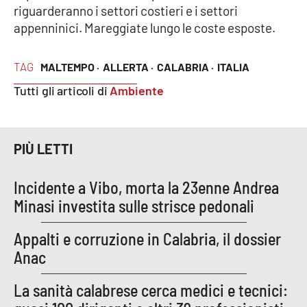
riguarderanno i settori costieri e i settori
Parchi Marini Calabria
appenninici. Mareggiate lungo le coste esposte.
Leggendo Alvaro insieme
TAG
MALTEMPO ·
ALLERTA ·
CALABRIA ·
ITALIA
Imprese Di Calabria
Tutti gli articoli di
Ambiente
Le perfidie di Antonella Grippo
PIÙ LETTI
Venti di comunicazione
Incidente a Vibo, morta la 23enne Andrea
Minasi investita sulle strisce pedonali
STREAMING
LaC TV
Appalti e corruzione in Calabria, il dossier
Anac
LaC Network
La sanità calabrese cerca medici e tecnici:
LaC OnAir