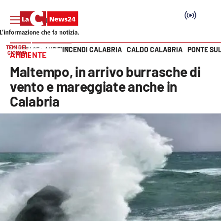
TEMI DEL
INCENDI CALABRIA
CALDO CALABRIA
PONTE SU
HOME PAGE
AMBIENTE
GIORNO
AMBIENTE
Vai
Maltempo, in arrivo burrasche di
SEZIONI
vento e mareggiate anche in
Calabria
Cronaca
Politica
Attualità
Economia e lavoro
Italia Mondo