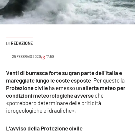
Sanità
Sport
Cultura
REDAZIONE
Podcast
25 FEBBRAIO 2020
17:50
Meteo
Venti di burrasca forte su gran parte dell'Italia e
mareggiate lungo le coste esposte
. Per questo la
Editoriali
Protezione civile
ha emesso un'
allerta meteo per
condizioni meteorologiche avverse
che
«potrebbero determinare delle criticità
VIDEO
idrogeologiche e idrauliche».
Ambiente
L’avviso della Protezione civile
Cronaca