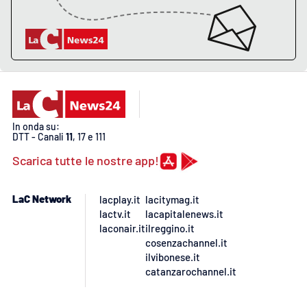
PROGETTI
SPECIALI
Buona Sanità Calabria
LA
CALABRIAVISIONE
Destinazioni
In onda su:
DTT - Canali
11
, 17 e 111
Eventi
Scarica tutte le nostre app!
Food
LaC Network
lacplay.it
lacitymag.it
lactv.it
lacapitalenews.it
Storie
laconair.it
ilreggino.it
cosenzachannel.it
ilvibonese.it
catanzarochannel.it
LAC
NETWORK