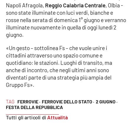
Napoli Afragola,
Reggio Calabria Centrale
, Olbia -
sono state illuminate con luci verdi, bianche e
Cultura
rosse nella serata di domenica 1° giugno e verranno
illuminate nuovamente in quella di oggi lunedì 2
Economia e Lavoro
giugno.
Politica
«Un gesto – sottolinea Fs – che vuole unire i
cittadini attraverso uno spazio comune e
Sanità
quotidiano: le stazioni. Luoghi di transito, ma
anche di incontro, che negli ultimi anni sono
Società
diventati parte di una strategia più ampia del
Gruppo Fs».
Sport
TAG
FERROVIE ·
FERROVIE DELLO STATO ·
2 GIUGNO ·
FESTA DELLA REPUBBLICA
RUBRICHE
Tutti gli articoli di
Attualità
Good Morning Vietnam