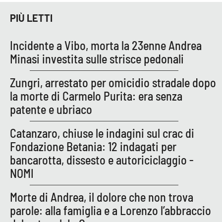
Parchi Marini Calabria
PIÙ LETTI
Leggendo Alvaro insieme
Incidente a Vibo, morta la 23enne Andrea
Minasi investita sulle strisce pedonali
Imprese Di Calabria
Zungri, arrestato per omicidio stradale dopo
Le perfidie di Antonella Grippo
la morte di Carmelo Purita: era senza
patente e ubriaco
Venti di comunicazione
Catanzaro, chiuse le indagini sul crac di
Fondazione Betania: 12 indagati per
STREAMING
bancarotta, dissesto e autoriciclaggio -
LaC TV
NOMI
LaC Network
Morte di Andrea, il dolore che non trova
parole: alla famiglia e a Lorenzo l’abbraccio
LaC OnAir