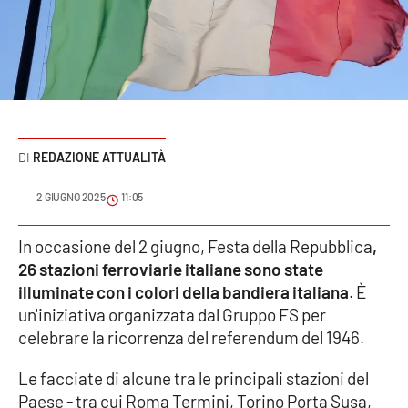
Sanità
Sport
Cultura
Podcast
REDAZIONE ATTUALITÀ
Meteo
2 GIUGNO 2025
11:05
Editoriali
In occasione del 2 giugno, Festa della Repubblica
,
26 stazioni ferroviarie italiane sono state
illuminate con i colori della bandiera italiana
. È
un'iniziativa organizzata dal Gruppo FS per
VIDEO
celebrare la ricorrenza del referendum del 1946.
Ambiente
Le facciate di alcune tra le principali stazioni del
Cronaca
Paese - tra cui Roma Termini, Torino Porta Susa,