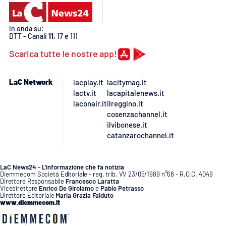
PROGETTI
SPECIALI
Buona Sanità Calabria
In onda su:
DTT - Canali
11
, 17 e 111
Scarica tutte le nostre app!
LA
CALABRIAVISIONE
LaC Network
lacplay.it
lacitymag.it
Destinazioni
lactv.it
lacapitalenews.it
laconair.it
ilreggino.it
Eventi
cosenzachannel.it
ilvibonese.it
catanzarochannel.it
Food
Storie
LaC News24 - L’informazione che fa notizia
Diemmecom Società Editoriale - reg. trib. VV 23/05/1989 n°68 - R.O.C. 4049
Direttore Responsabile
Francesco Laratta
Vicedirettore
Enrico De Girolamo
e
Pablo Petrasso
Direttore Editoriale
Maria Grazia Falduto
www.diemmecom.it
LAC
NETWORK