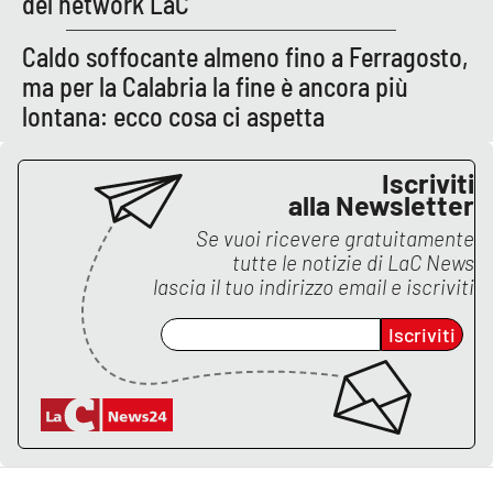
del network LaC
Caldo soffocante almeno fino a Ferragosto,
EDIZIONI
ma per la Calabria la fine è ancora più
LOCALI
lontana: ecco cosa ci aspetta
Catanzaro
Iscriviti
Crotone
alla Newsletter
Se vuoi ricevere gratuitamente
Vibo Valentia
tutte le notizie di
LaC News
lascia il tuo indirizzo email e iscriviti
Reggio Calabria
Iscriviti
Cosenza
Lamezia Terme