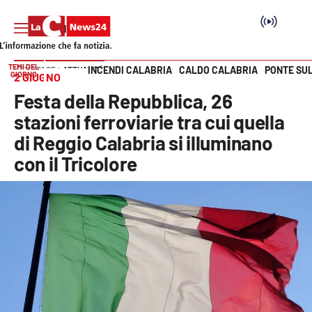
TEMI DEL
INCENDI CALABRIA
CALDO CALABRIA
PONTE SU
HOME PAGE
ATTUALITÀ
GIORNO
2 GIUGNO
Vai
Festa della Repubblica, 26
SEZIONI
stazioni ferroviarie tra cui quella
di Reggio Calabria si illuminano
Cronaca
con il Tricolore
Politica
Attualità
Economia e lavoro
Italia Mondo