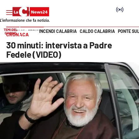
TEMI DEL
INCENDI CALABRIA
CALDO CALABRIA
PONTE SU
HOME PAGE
CRONACA
GIORNO
CRONACA
Vai
30 minuti: intervista a Padre
SEZIONI
Fedele (VIDEO)
Cronaca
Politica
Attualità
Economia e lavoro
Italia Mondo