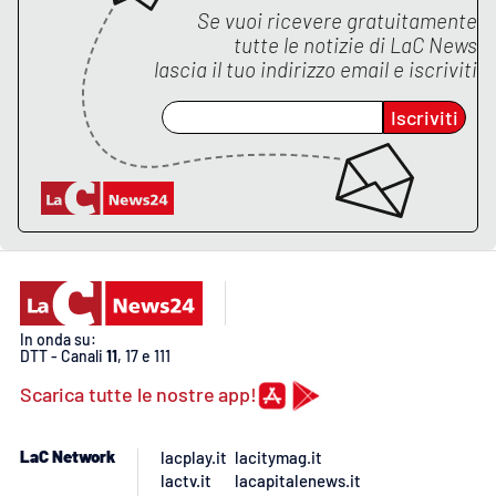
Se vuoi ricevere gratuitamente
tutte le notizie di
LaC News
lascia il tuo indirizzo email e iscriviti
EDIZIONI
LOCALI
Iscriviti
Catanzaro
Crotone
Vibo Valentia
Reggio Calabria
In onda su:
DTT - Canali
11
, 17 e 111
Cosenza
Scarica tutte le nostre app!
Lamezia Terme
LaC Network
lacplay.it
lacitymag.it
lactv.it
lacapitalenews.it