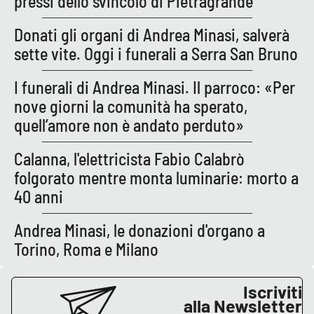
pressi dello svincolo di Pietragrande
Parchi Marini Calabria
Donati gli organi di Andrea Minasi, salverà
Leggendo Alvaro insieme
sette vite. Oggi i funerali a Serra San Bruno
I funerali di Andrea Minasi. Il parroco: «Per
Imprese Di Calabria
nove giorni la comunità ha sperato,
Le perfidie di Antonella Grippo
quell’amore non è andato perduto»
Calanna, l'elettricista Fabio Calabrò
Venti di comunicazione
folgorato mentre monta luminarie: morto a
40 anni
STREAMING
Andrea Minasi, le donazioni d'organo a
LaC TV
Torino, Roma e Milano
LaC Network
Iscriviti
alla Newsletter
LaC OnAir