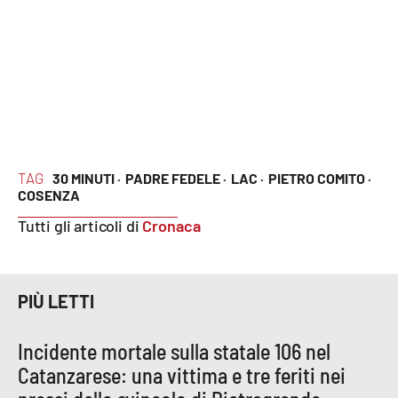
Cultura
Economia e Lavoro
Politica
Sanità
TAG
30 MINUTI ·
PADRE FEDELE ·
LAC ·
PIETRO COMITO ·
COSENZA
Società
Tutti gli articoli di
Cronaca
Sport
PIÙ LETTI
RUBRICHE
Incidente mortale sulla statale 106 nel
Good Morning Vietnam
Catanzarese: una vittima e tre feriti nei