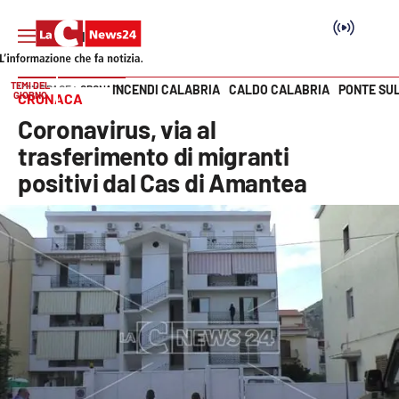
TEMI DEL
INCENDI CALABRIA
CALDO CALABRIA
PONTE SU
HOME PAGE
CRONACA
GIORNO
CRONACA
Vai
Coronavirus, via al
SEZIONI
trasferimento di migranti
positivi dal Cas di Amantea
Cronaca
Politica
Attualità
Economia e lavoro
Italia Mondo