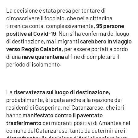
La decisione è stata presa per tentare di
Cultura
circoscrivere il focolaio, che nella cittadina
tirrenica conta, complessivamente,
95 persone
Economia e Lavoro
positive al Covid-19
. Non si ha conferma del luogo
di destinazione, ma i migranti
sarebbero in viaggio
Politica
verso Reggio Calabria
, per essere portati a bordo
di una
nave quarantena
al fine di completare il
Sanità
periodo di isolamento.
Società
La
riservatezza sul luogo di destinazione
,
Sport
probabilmente, è legata anche alla reazione dei
residenti di Gasperina, nel Catanzarese, che ieri
hanno
manifestato contro il paventato
RUBRICHE
trasferimento
dei migranti positivi di Amantea nel
Good Morning Vietnam
comune del Catanzarese, tanto da determinare il