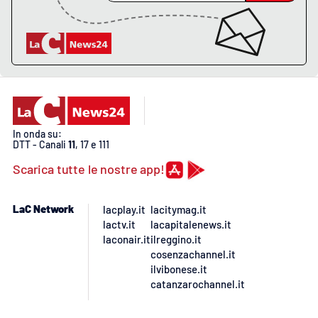
PROGETTI
SPECIALI
Buona Sanità Calabria
LA
CALABRIAVISIONE
Destinazioni
In onda su:
DTT - Canali
11
, 17 e 111
Eventi
Scarica tutte le nostre app!
Food
LaC Network
lacplay.it
lacitymag.it
lactv.it
lacapitalenews.it
Storie
laconair.it
ilreggino.it
cosenzachannel.it
ilvibonese.it
catanzarochannel.it
LAC
NETWORK