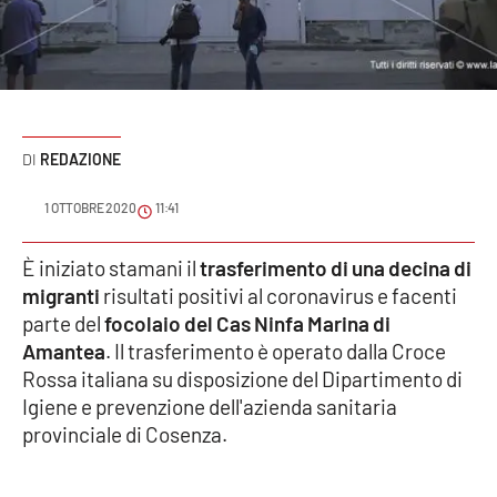
Sanità
Sport
Cultura
REDAZIONE
Podcast
1 OTTOBRE 2020
11:41
Meteo
È iniziato stamani il
trasferimento di una decina di
migranti
risultati positivi al coronavirus e facenti
Editoriali
parte del
focolaio del Cas Ninfa Marina di
Amantea
. Il trasferimento è operato dalla Croce
Rossa italiana su disposizione del Dipartimento di
VIDEO
Igiene e prevenzione dell'azienda sanitaria
Ambiente
provinciale di Cosenza.
Cronaca