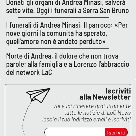
Donati gli organi di Andrea Minasi, salverà
sette vite. Oggi i funerali a Serra San Bruno
EDIZIONI
I funerali di Andrea Minasi. Il parroco: «Per
LOCALI
nove giorni la comunità ha sperato,
Catanzaro
quell’amore non è andato perduto»
Crotone
Morte di Andrea, il dolore che non trova
parole: alla famiglia e a Lorenzo l’abbraccio
Vibo Valentia
del network LaC
Reggio Calabria
Iscriviti
alla Newsletter
Cosenza
Se vuoi ricevere gratuitamente
tutte le notizie di
LaC News
Lamezia Terme
lascia il tuo indirizzo email e iscriviti
Iscriviti