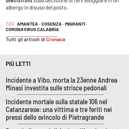
dietrofront
sulla decisione di farli alloggiare in un
Parchi Marini Calabria
albergo in disuso del posto.
Leggendo Alvaro insieme
TAG
AMANTEA ·
COSENZA ·
MIGRANTI ·
CORONAVIRUS CALABRIA
Imprese Di Calabria
Tutti gli articoli di
Cronaca
Le perfidie di Antonella Grippo
PIÙ LETTI
Venti di comunicazione
Incidente a Vibo, morta la 23enne Andrea
STREAMING
Minasi investita sulle strisce pedonali
LaC TV
Incidente mortale sulla statale 106 nel
Catanzarese: una vittima e tre feriti nei
LaC Network
pressi dello svincolo di Pietragrande
LaC OnAir