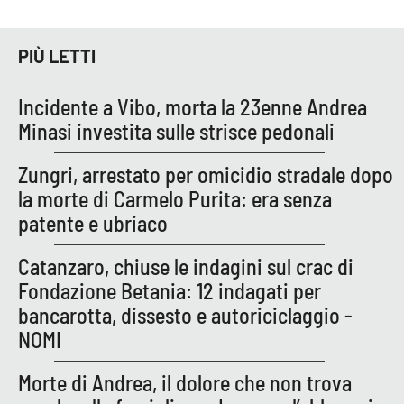
Parchi Marini Calabria
PIÙ LETTI
Leggendo Alvaro insieme
Incidente a Vibo, morta la 23enne Andrea
Imprese Di Calabria
Minasi investita sulle strisce pedonali
Le perfidie di Antonella Grippo
Zungri, arrestato per omicidio stradale dopo
la morte di Carmelo Purita: era senza
Venti di comunicazione
patente e ubriaco
Catanzaro, chiuse le indagini sul crac di
STREAMING
Fondazione Betania: 12 indagati per
LaC TV
bancarotta, dissesto e autoriciclaggio -
NOMI
LaC Network
Morte di Andrea, il dolore che non trova
LaC OnAir