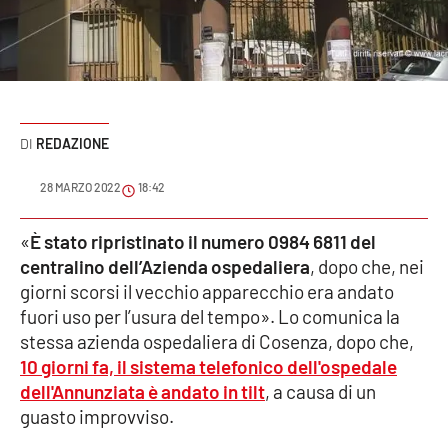
Sanità
Sport
Cultura
REDAZIONE
Podcast
28 MARZO 2022
18:42
Meteo
«
È stato ripristinato il numero 0984 6811 del
centralino dell’Azienda ospedaliera
, dopo che, nei
Editoriali
giorni scorsi il vecchio apparecchio era andato
fuori uso per l’usura del tempo». Lo comunica la
stessa azienda ospedaliera di Cosenza, dopo che,
VIDEO
10 giorni fa, il sistema telefonico dell'ospedale
Ambiente
dell'Annunziata è andato in tilt
, a causa di un
guasto improvviso.
Cronaca