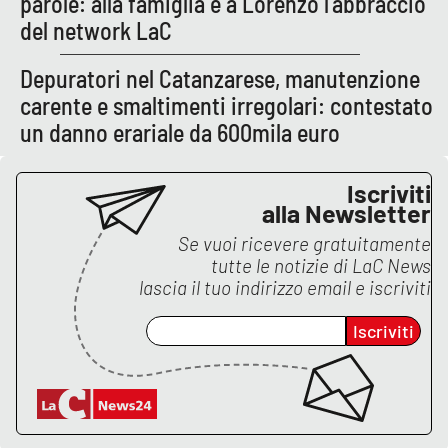
parole: alla famiglia e a Lorenzo l’abbraccio
del network LaC
EDIZIONI
Depuratori nel Catanzarese, manutenzione
LOCALI
carente e smaltimenti irregolari: contestato
Catanzaro
un danno erariale da 600mila euro
Crotone
Iscriviti
alla Newsletter
Vibo Valentia
Se vuoi ricevere gratuitamente
tutte le notizie di
LaC News
Reggio Calabria
lascia il tuo indirizzo email e iscriviti
Cosenza
Iscriviti
Lamezia Terme