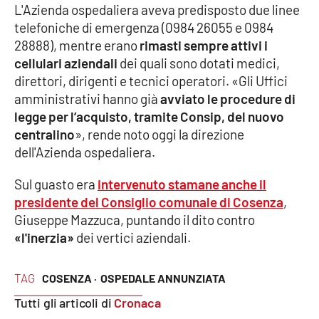
L'Azienda ospedaliera aveva predisposto due linee
telefoniche di emergenza (0984 26055 e 0984
Cultura
28888), mentre erano
rimasti sempre attivi i
cellulari aziendali
dei quali sono dotati medici,
Economia e Lavoro
direttori, dirigenti e tecnici operatori. «Gli Uffici
amministrativi hanno già
avviato le procedure di
Politica
legge per l’acquisto, tramite Consip, del nuovo
centralino
», rende noto oggi la direzione
Sanità
dell'Azienda ospedaliera.
Società
Sul guasto era
intervenuto stamane anche il
presidente del Consiglio comunale di Cosenza
,
Sport
Giuseppe Mazzuca, puntando il dito contro
«l'inerzia»
dei vertici aziendali.
RUBRICHE
TAG
COSENZA ·
OSPEDALE ANNUNZIATA
Good Morning Vietnam
Tutti gli articoli di
Cronaca