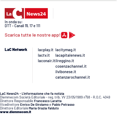
PROGETTI
SPECIALI
Buona Sanità Calabria
In onda su:
DTT - Canali
11
, 17 e 111
LA
Scarica tutte le nostre app!
CALABRIAVISIONE
Destinazioni
LaC Network
lacplay.it
lacitymag.it
lactv.it
lacapitalenews.it
Eventi
laconair.it
ilreggino.it
cosenzachannel.it
ilvibonese.it
Food
catanzarochannel.it
Storie
LaC News24 - L’informazione che fa notizia
Diemmecom Società Editoriale - reg. trib. VV 23/05/1989 n°68 - R.O.C. 4049
Direttore Responsabile
Francesco Laratta
Vicedirettore
Enrico De Girolamo
e
Pablo Petrasso
LAC
NETWORK
Direttore Editoriale
Maria Grazia Falduto
www.diemmecom.it