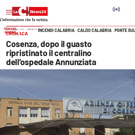
TEMI DEL
INCENDI CALABRIA
CALDO CALABRIA
PONTE SU
HOME PAGE
CRONACA
GIORNO
CRONACA
Vai
Cosenza, dopo il guasto
SEZIONI
ripristinato il centralino
dell’ospedale Annunziata
Cronaca
Politica
Attualità
Economia e lavoro
Italia Mondo