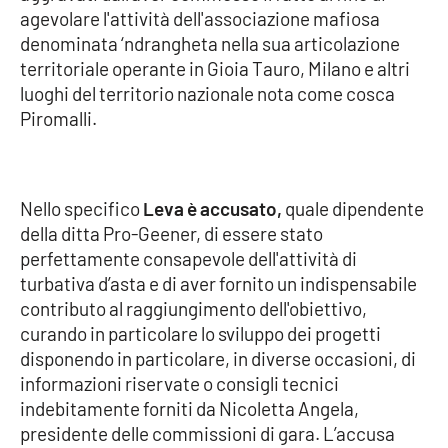
agevolare l'attività dell'associazione mafiosa
denominata ‘ndrangheta nella sua articolazione
Cultura
territoriale operante in Gioia Tauro, Milano e altri
luoghi del territorio nazionale nota come cosca
Economia e Lavoro
Piromalli.
Politica
Sanità
Nello specifico
Leva è accusato,
quale dipendente
della ditta Pro-Geener, di essere stato
Società
perfettamente consapevole dell'attività di
turbativa d’asta e di aver fornito un indispensabile
Sport
contributo al raggiungimento dell'obiettivo,
curando in particolare lo sviluppo dei progetti
disponendo in particolare, in diverse occasioni, di
RUBRICHE
informazioni riservate o consigli tecnici
indebitamente forniti da Nicoletta Angela,
Good Morning Vietnam
presidente delle commissioni di gara. L’accusa