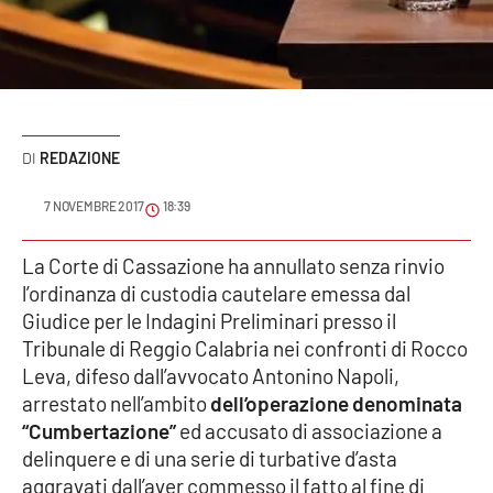
Sanità
Sport
Cultura
REDAZIONE
Podcast
7 NOVEMBRE 2017
18:39
Meteo
La Corte di Cassazione ha annullato senza rinvio
l’ordinanza di custodia cautelare emessa dal
Editoriali
Giudice per le Indagini Preliminari presso il
Tribunale di Reggio Calabria nei confronti di Rocco
Leva, difeso dall’avvocato Antonino Napoli,
VIDEO
arrestato nell’ambito
dell’operazione denominata
Ambiente
“Cumbertazione”
ed accusato di associazione a
delinquere e di una serie di turbative d’asta
Cronaca
aggravati dall’aver commesso il fatto al fine di