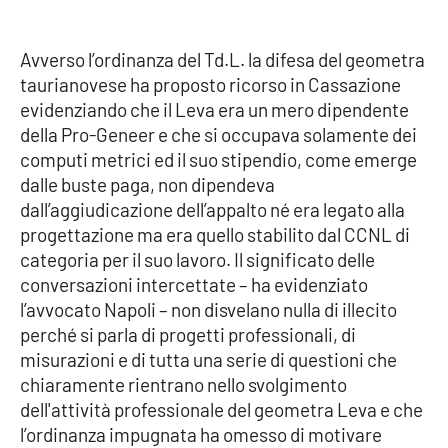
PROGETTI
SPECIALI
Buona Sanità Calabria
Avverso l’ordinanza del Td.L. la difesa del geometra
taurianovese ha proposto ricorso in Cassazione
evidenziando che il Leva era un mero dipendente
LA
CALABRIAVISIONE
della Pro-Geneer e che si occupava solamente dei
computi metrici ed il suo stipendio, come emerge
Destinazioni
dalle buste paga, non dipendeva
dall’aggiudicazione dell’appalto né era legato alla
Eventi
progettazione ma era quello stabilito dal CCNL di
categoria per il suo lavoro. Il significato delle
Food
conversazioni intercettate – ha evidenziato
l’avvocato Napoli – non disvelano nulla di illecito
Storie
perché si parla di progetti professionali, di
misurazioni e di tutta una serie di questioni che
chiaramente rientrano nello svolgimento
LAC
dell'attività professionale del geometra Leva e che
NETWORK
l’ordinanza impugnata ha omesso di motivare