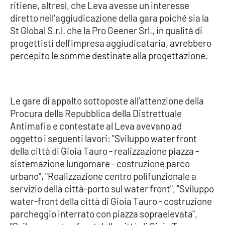
ritiene, altresì, che Leva avesse un interesse
Parchi Marini Calabria
diretto nell'aggiudicazione della gara poiché sia la
St Global S.r.l. che la Pro Geener Srl., in qualità di
Leggendo Alvaro insieme
progettisti dell'impresa aggiudicataria, avrebbero
percepito le somme destinate alla progettazione.
Imprese Di Calabria
Le perfidie di Antonella Grippo
Le gare di appalto sottoposte all’attenzione della
Venti di comunicazione
Procura della Repubblica della Distrettuale
Antimafia e contestate al Leva avevano ad
oggetto i seguenti lavori: "Sviluppo water front
della città di Gioia Tauro - realizzazione piazza -
STREAMING
sistemazione lungomare - costruzione parco
LaC TV
urbano", "Realizzazione centro polifunzionale a
servizio della città-porto sul water front", "Sviluppo
LaC Network
water-front della città di Gioia Tauro - costruzione
parcheggio interrato con piazza sopraelevata",
LaC OnAir