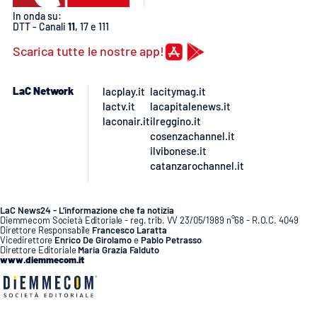
In onda su:
DTT - Canali
11
, 17 e 111
Scarica tutte le nostre app!
LaC Network
lacplay.it
lacitymag.it
lactv.it
lacapitalenews.it
laconair.it
ilreggino.it
cosenzachannel.it
ilvibonese.it
catanzarochannel.it
LaC News24 - L’informazione che fa notizia
Diemmecom Società Editoriale - reg. trib. VV 23/05/1989 n°68 - R.O.C. 4049
Direttore Responsabile
Francesco Laratta
Vicedirettore
Enrico De Girolamo
e
Pablo Petrasso
Direttore Editoriale
Maria Grazia Falduto
www.diemmecom.it