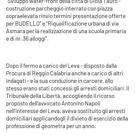
"Sviluppo water-front della città di Gioia Tauro -
costruzione parcheggio interrato con piazza
sopraelevata rinvio termini presentazione offerte
EDIZIONI
per BUDELLO" e “Riqualificazione urbana di via
LOCALI
Asmara per la realizzazione di una scuola primaria
Catanzaro
e di nr. 36 alloggi".
Crotone
Dopo il fermo a carico del Leva - disposto dalla
Vibo Valentia
Procura di Reggio Calabria anche a carico di altri
indagati - e la sua conduzione in carcere, allo
Reggio Calabria
stesso erano stati concessi gli arresti domiciliari. Il
Tribunale della Libertà, accogliendo il ricorso
Cosenza
proposto dell’avvocato Antonino Napoli
nell’interesse del Leva, aveva sostituito gli arresti
Lamezia Terme
domiciliari applicandogli il divieto di esercizio della
professione di geometra per un anno.