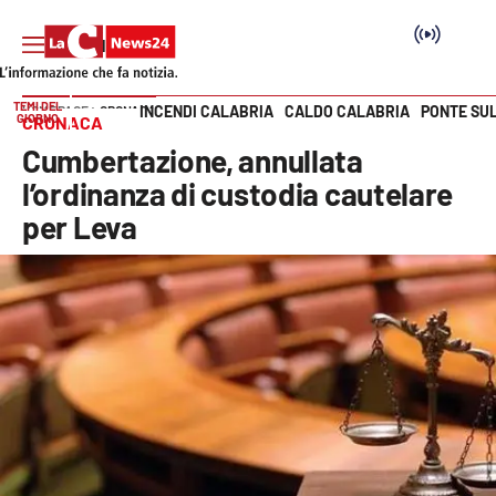
TEMI DEL
INCENDI CALABRIA
CALDO CALABRIA
PONTE SU
HOME PAGE
CRONACA
GIORNO
CRONACA
Vai
Cumbertazione, annullata
SEZIONI
l’ordinanza di custodia cautelare
per Leva
Cronaca
Politica
Attualità
Economia e lavoro
Italia Mondo