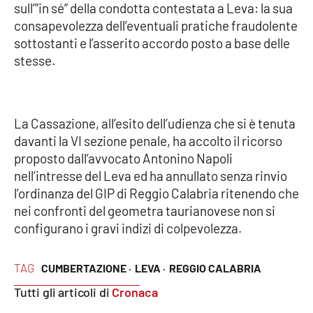
Lacplay.it
sull’”in sé” della condotta contestata a Leva: la sua
consapevolezza dell’eventuali pratiche fraudolente
Lactv.it
sottostanti e l’asserito accordo posto a base delle
stesse.
Laconair.it
Lacitymag.it
La Cassazione, all’esito dell’udienza che si è tenuta
davanti la VI sezione penale, ha accolto il ricorso
Lacapitalenews.it
proposto dall’avvocato Antonino Napoli
nell’intresse del Leva ed ha annullato senza rinvio
Ilreggino.it
l’ordinanza del GIP di Reggio Calabria ritenendo che
nei confronti del geometra taurianovese non si
Cosenzachannel.it
configurano i gravi indizi di colpevolezza.
Ilvibonese.it
TAG
CUMBERTAZIONE ·
LEVA ·
REGGIO CALABRIA
Catanzarochannel.it
Tutti gli articoli di
Cronaca