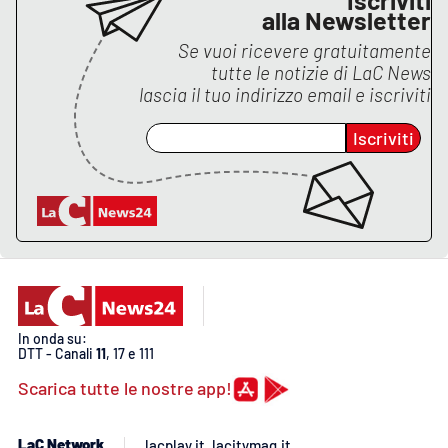
Lacplay.it
alla Newsletter
Se vuoi ricevere gratuitamente
Lactv.it
tutte le notizie di
LaC News
lascia il tuo indirizzo email e iscriviti
Laconair.it
Iscriviti
Lacitymag.it
Lacapitalenews.it
Ilreggino.it
Cosenzachannel.it
In onda su:
DTT - Canali
11
, 17 e 111
Ilvibonese.it
Scarica tutte le nostre app!
Catanzarochannel.it
LaC Network
lacplay.it
lacitymag.it