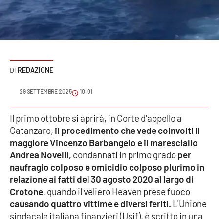
Sanità
Sport
Cultura
REDAZIONE
Podcast
29 SETTEMBRE 2025
10:01
Meteo
Il primo ottobre si aprirà, in Corte d'appello a
Catanzaro,
il procedimento che vede coinvolti il
Editoriali
maggiore Vincenzo Barbangelo e il maresciallo
Andrea Novelli,
condannati in primo grado
per
naufragio colposo e omicidio colposo plurimo in
VIDEO
relazione ai fatti del 30 agosto 2020 al largo di
Ambiente
Crotone,
quando il veliero Heaven prese fuoco
causando quattro vittime e diversi feriti.
L'Unione
Cronaca
sindacale italiana finanzieri (Usif), è scritto in una