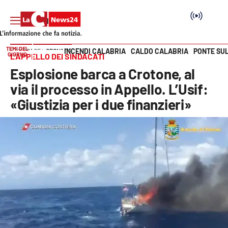
TEMI DEL
INCENDI CALABRIA
CALDO CALABRIA
PONTE SU
HOME PAGE
CRONACA
GIORNO
L’APPELLO DEI SINDACATI
Vai
Esplosione barca a Crotone, al
SEZIONI
via il processo in Appello. L’Usif:
«Giustizia per i due finanzieri»
Cronaca
Politica
Attualità
Economia e lavoro
Italia Mondo