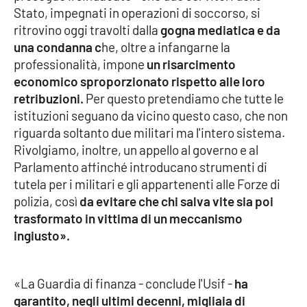
Stato, impegnati in operazioni di soccorso, si
Parchi Marini Calabria
ritrovino oggi travolti dalla
gogna mediatica e da
una condanna c
he, oltre a infangarne la
Leggendo Alvaro insieme
professionalità, impone
un risarcimento
economico sproporzionato rispetto alle loro
Imprese Di Calabria
retribuzioni.
Per questo pretendiamo che tutte le
istituzioni seguano da vicino questo caso, che non
Le perfidie di Antonella Grippo
riguarda soltanto due militari ma l'intero sistema.
Rivolgiamo, inoltre, un appello al governo e al
Venti di comunicazione
Parlamento affinché introducano strumenti di
tutela per i militari e gli appartenenti alle Forze di
polizia, così
da evitare che chi salva vite sia poi
STREAMING
trasformato in vittima di un meccanismo
ingiusto».
LaC TV
LaC Network
«La Guardia di finanza - conclude l'Usif -
ha
garantito, negli ultimi decenni, migliaia di
LaC OnAir