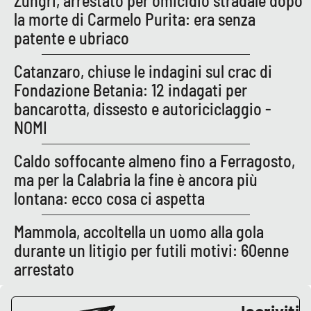
Zungri, arrestato per omicidio stradale dopo
PROGETTI
SPECIALI
la morte di Carmelo Purita: era senza
patente e ubriaco
Buona Sanità Calabria
Catanzaro, chiuse le indagini sul crac di
Fondazione Betania: 12 indagati per
LA
CALABRIAVISIONE
bancarotta, dissesto e autoriciclaggio -
Destinazioni
NOMI
Eventi
Caldo soffocante almeno fino a Ferragosto,
ma per la Calabria la fine è ancora più
Food
lontana: ecco cosa ci aspetta
Storie
Mammola, accoltella un uomo alla gola
durante un litigio per futili motivi: 60enne
arrestato
LAC
NETWORK
Iscriviti