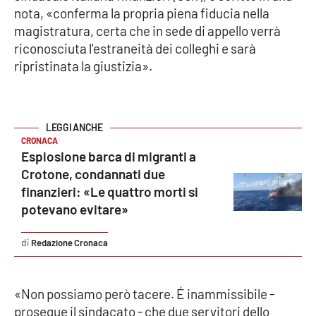
nota, «conferma la propria piena fiducia nella
magistratura, certa che in sede di appello verrà
Cultura
riconosciuta l'estraneità dei colleghi e sarà
ripristinata la giustizia».
Economia e Lavoro
Politica
Sanità
CRONACA
Esplosione barca di migranti a
Crotone, condannati due
Società
finanzieri: «Le quattro morti si
potevano evitare»
Sport
Redazione Cronaca
RUBRICHE
«Non possiamo però tacere. É inammissibile -
Good Morning Vietnam
prosegue il sindacato - che due servitori dello