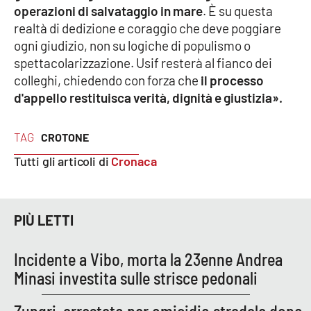
operazioni di salvataggio in mare
. È su questa
realtà di dedizione e coraggio che deve poggiare
ogni giudizio, non su logiche di populismo o
EDIZIONI
LOCALI
spettacolarizzazione. Usif resterà al fianco dei
colleghi, chiedendo con forza che
il processo
Catanzaro
d'appello restituisca verità, dignità e giustizia».
Crotone
TAG
CROTONE
Vibo Valentia
Tutti gli articoli di
Cronaca
Reggio Calabria
PIÙ LETTI
Cosenza
Incidente a Vibo, morta la 23enne Andrea
Lamezia Terme
Minasi investita sulle strisce pedonali