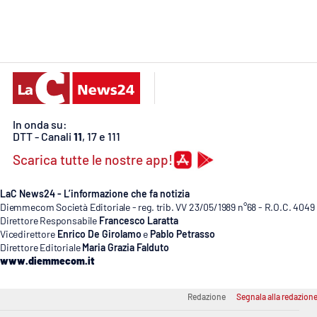
Cosenzachannel.it
Ilvibonese.it
Catanzarochannel.it
In onda su:
App
DTT - Canali
11
, 17 e 111
Android
Scarica tutte le nostre app!
Apple
LaC News24 - L’informazione che fa notizia
Diemmecom Società Editoriale - reg. trib. VV 23/05/1989 n°68 - R.O.C. 4049
Direttore Responsabile
Francesco Laratta
Vicedirettore
Enrico De Girolamo
e
Pablo Petrasso
Direttore Editoriale
Maria Grazia Falduto
Vai
www.diemmecom.it
Redazione
Segnala alla redazion