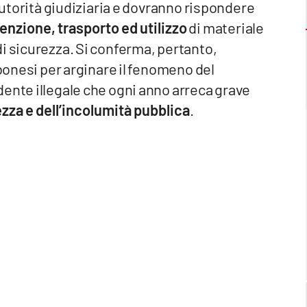
’autorità giudiziaria e dovranno rispondere
enzione, trasporto ed utilizzo
di materiale
i sicurezza. Si conferma, pertanto,
ibonesi per arginare il fenomeno del
dente illegale che ogni anno arreca grave
ezza e dell’incolumità pubblica
.