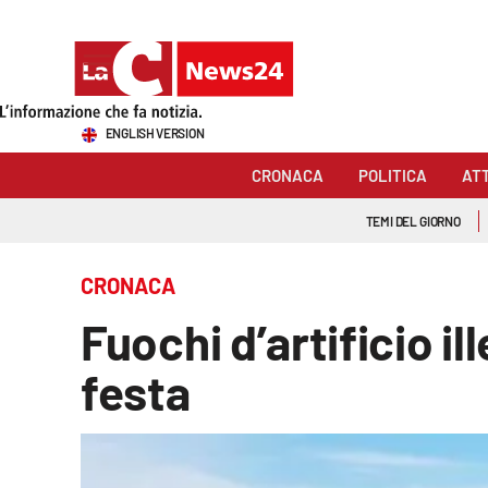
Sezioni
ENGLISH VERSION
Cronaca
CRONACA
POLITICA
AT
Politica
TEMI DEL GIORNO
Attualità
CRONACA
Economia e lavoro
Fuochi d’artificio il
Italia Mondo
festa
Sanità
Sport