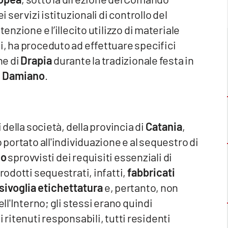
i servizi istituzionali di controllo del
enzione e l’illecito utilizzo di materiale
i, ha proceduto ad effettuare specifici
e di
Drapia
durante la tradizionale festa in
e Damiano
.
 della società, della provincia di
Catania
,
 portato all'individuazione e al sequestro di
io
sprovvisti dei requisiti essenziali di
rodotti sequestrati, infatti,
fabbricati
sivoglia etichettatura
e, pertanto, non
ell'Interno; gli stessi erano quindi
ti ritenuti responsabili, tutti residenti