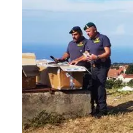
Cultura
Podcast
Meteo
Editoriali
Video
Ambiente
Cronaca
Cultura
Economia e Lavoro