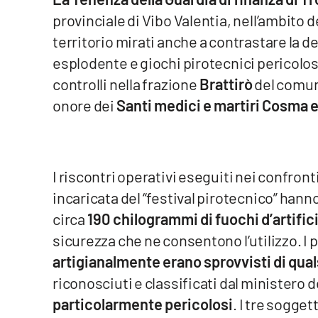
provinciale di Vibo Valentia, nell’ambito de
Venti di comunicazione
territorio mirati anche a contrastare la det
esplodente e giochi pirotecnici pericolos
Streaming
controlli nella frazione
Brattirò
del comun
LaC TV
onore dei
Santi medici e martiri Cosma 
LaC Network
LaC OnAir
I riscontri operativi eseguiti nei confronti
incaricata del “festival pirotecnico” hanno
Edizioni
circa
190 chilogrammi di fuochi d’artific
locali
sicurezza che ne consentono l’utilizzo. I p
Catanzaro
artigianalmente erano sprovvisti di qual
Crotone
riconosciuti e classificati dal ministero d
particolarmente pericolosi
. I tre sogget
Vibo Valentia