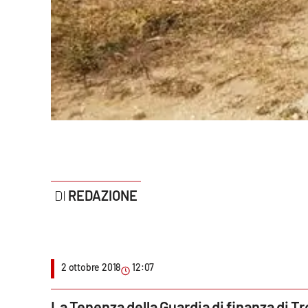
Politica
Sanità
Società
Sport
Rubriche
Good Morning Vietnam
REDAZIONE
Parchi Marini Calabria
Leggendo Alvaro insieme
Imprese Di Calabria
2 ottobre 2018
12:07
Le perfidie di Antonella Grippo
La Tenenza della Guardia di finanza di T