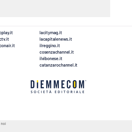
cplay.it
lacitymag.it
ctv.it
lacapitalenews.it
conair.it
ilreggino.it
cosenzachannel.it
ilvibonese.it
catanzarochannel.it
 noi