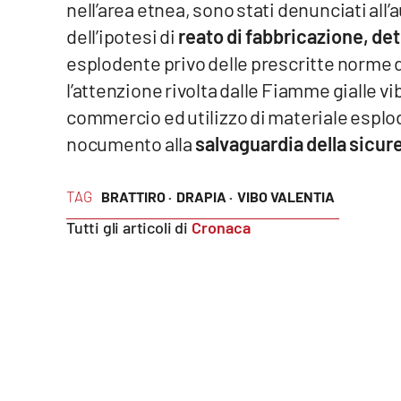
nell’area etnea, sono stati denunciati all
dell’ipotesi di
reato di fabbricazione, det
Reggio Calabria
esplodente privo delle prescritte norme d
Cosenza
l’attenzione rivolta dalle Fiamme gialle v
commercio ed utilizzo di materiale esplo
Lamezia Terme
nocumento alla
salvaguardia della sicur
Progetti
speciali
TAG
BRATTIRO ·
DRAPIA ·
VIBO VALENTIA
Buona Sanità Calabria
Tutti gli articoli di
Cronaca
La
Calabriavisione
Destinazioni
Eventi