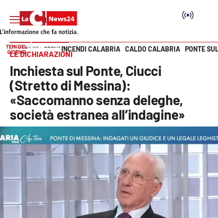
TEMI DEL
INCENDI CALABRIA
CALDO CALABRIA
PONTE SU
HOME PAGE
CRONACA
GIORNO
LE DICHIARAZIONI
Vai
Inchiesta sul Ponte, Ciucci
SEZIONI
(Stretto di Messina):
«Saccomanno senza deleghe,
Cronaca
società estranea all’indagine»
Politica
Attualità
Economia e lavoro
Italia Mondo