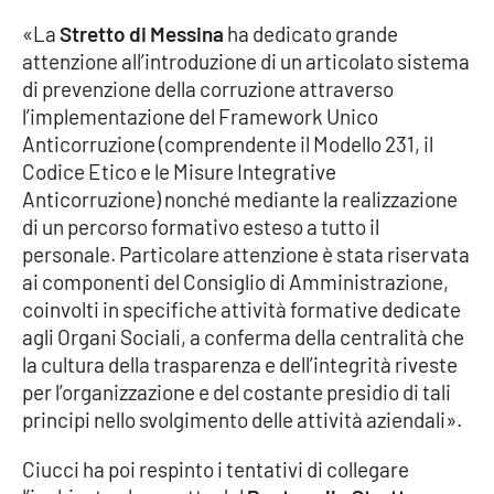
PROGETTI
SPECIALI
«La
Stretto di Messina
ha dedicato grande
Buona Sanità Calabria
attenzione all’introduzione di un articolato sistema
di prevenzione della corruzione attraverso
l’implementazione del Framework Unico
LA
Anticorruzione (comprendente il Modello 231, il
CALABRIAVISIONE
Codice Etico e le Misure Integrative
Destinazioni
Anticorruzione) nonché mediante la realizzazione
di un percorso formativo esteso a tutto il
Eventi
personale. Particolare attenzione è stata riservata
ai componenti del Consiglio di Amministrazione,
Food
coinvolti in specifiche attività formative dedicate
agli Organi Sociali, a conferma della centralità che
Storie
la cultura della trasparenza e dell’integrità riveste
per l’organizzazione e del costante presidio di tali
principi nello svolgimento delle attività aziendali».
LAC
NETWORK
Ciucci ha poi respinto i tentativi di collegare