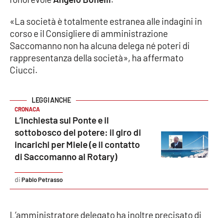
«La società è totalmente estranea alle indagini in
Cultura
corso e il Consigliere di amministrazione
Saccomanno non ha alcuna delega né poteri di
Economia e Lavoro
rappresentanza della società», ha affermato
Ciucci.
Politica
Sanità
CRONACA
L’inchiesta sul Ponte e il
Società
sottobosco del potere: il giro di
incarichi per Miele (e il contatto
Sport
di Saccomanno al Rotary)
Pablo Petrasso
RUBRICHE
Good Morning Vietnam
L’amministratore delegato ha inoltre precisato di