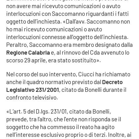
non avere mai ricevuto comunicazioni o avuto
Parchi Marini Calabria
interlocuzioni con Saccomanno riguardanti i fatti
oggetto dell’inchiesta. «Dall’avv. Saccomanno non
Leggendo Alvaro insieme
ho mai ricevuto comunicazioni o avuto
interlocuzioni connesse all’oggetto dell’inchiesta.
Imprese Di Calabria
Peraltro, Saccomanno era membro designato dalla
Regione Calabria
e, al rinnovo del Cda avvenuto lo
Le perfidie di Antonella Grippo
scorso 29 aprile, era stato sostituito».
Venti di comunicazione
Nel corso del suo intervento, Ciucci ha richiamato
anche il quadro normativo previsto dal
Decreto
Legislativo 231/2001
, citato da Bonelli durante il
STREAMING
confronto televisivo.
LaC TV
«L’art. 5 del D.lgs. 231/01, citato da Bonelli,
prevede, tra l’altro, che l'ente non risponda se il
LaC Network
soggetto che ha commesso il reato ha agito
nell’interesse esclusivo proprio o di terzi. Inoltre, ai
LaC OnAir