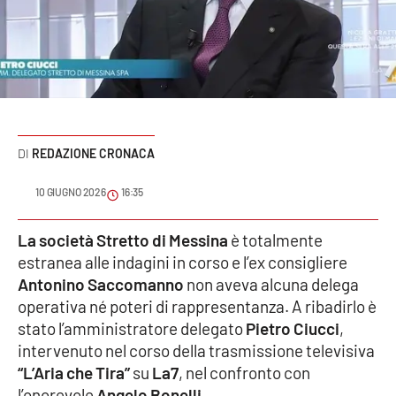
Sanità
Sport
Cultura
Podcast
REDAZIONE CRONACA
Meteo
10 GIUGNO 2026
16:35
Editoriali
La società Stretto di Messina
è totalmente
estranea alle indagini in corso e l’ex consigliere
Antonino Saccomanno
non aveva alcuna delega
operativa né poteri di rappresentanza. A ribadirlo è
VIDEO
stato l’amministratore delegato
Pietro Ciucci
,
Ambiente
intervenuto nel corso della trasmissione televisiva
“L’Aria che Tira”
su
La7
, nel confronto con
Cronaca
l’onorevole
Angelo Bonelli
.