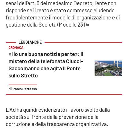
sensi dell’art. 6 del medesimo Decreto, l’ente non
risponde se il reato è stato commesso eludendo
fraudolentemente il modello di organizzazione e di
EDIZIONI
LOCALI
gestione della Società (Modello 231)».
Catanzaro
CRONACA
Crotone
«Ho una buona notizia per te»: il
mistero della telefonata Ciucci-
Vibo Valentia
Saccomanno che agita il Ponte
sullo Stretto
Reggio Calabria
Pablo Petrasso
Cosenza
Lamezia Terme
L’Ad ha quindi evidenziato il lavoro svolto dalla
società sul fronte della prevenzione della
corruzione e della trasparenza organizzativa.