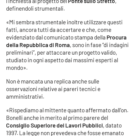
l’inchiesta al progetto del
Ponte sullo Stretto
,
Lacplay.it
definendoli strumentali.
Lactv.it
«Mi sembra strumentale inoltre utilizzare questi
fatti, ancora tutti da accertare e che, come
Laconair.it
evidenziato dal comunicato stampa della
Procura
della Repubblica di Roma
, sono in fase “di indagini
Lacitymag.it
preliminari”, per attaccare un progetto valido,
studiato in ogni aspetto dai massimi esperti al
Lacapitalenews.it
mondo».
Ilreggino.it
Non è mancata una replica anche sulle
osservazioni relative ai pareri tecnici e
Cosenzachannel.it
amministrativi.
«Rispediamo al mittente quanto affermato dall’on.
Ilvibonese.it
Bonelli anche in merito al primo parere del
Consiglio Superiore dei Lavori Pubblici
, datato
Catanzarochannel.it
1997. La legge non prevedeva che fosse emanato