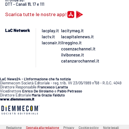
DTT - Canali
11
, 17 e 111
Scarica tutte le nostre app!
LaC Network
lacplay.it
lacitymag.it
lactv.it
lacapitalenews.it
laconair.it
ilreggino.it
cosenzachannel.it
ilvibonese.it
catanzarochannel.it
LaC News24 - L’informazione che fa notizia
Diemmecom Società Editoriale - reg. trib. VV 23/05/1989 n°68 - R.O.C. 4049
Direttore Responsabile
Francesco Laratta
Vicedirettore
Enrico De Girolamo
e
Pablo Petrasso
Direttore Editoriale
Maria Grazia Falduto
www.diemmecom.it
Redazione
Segnala alla redazione
Privacy
Cookie policy
Note legali