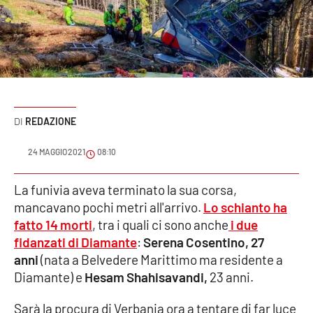
Sanità
Sport
Cultura
Podcast
REDAZIONE
Meteo
24 MAGGIO 2021
08:10
Editoriali
La funivia aveva terminato la sua corsa,
mancavano pochi metri all'arrivo.
Lo schianto ha
fatto 14 morti
, tra i quali ci sono anche
i due
fidanzati di Diamante
:
Serena Cosentino, 27
VIDEO
anni
(nata a Belvedere Marittimo ma residente a
Ambiente
Diamante) e
Hesam Shahisavandi,
23 anni.
Cronaca
Sarà la procura di Verbania ora a tentare di far luce