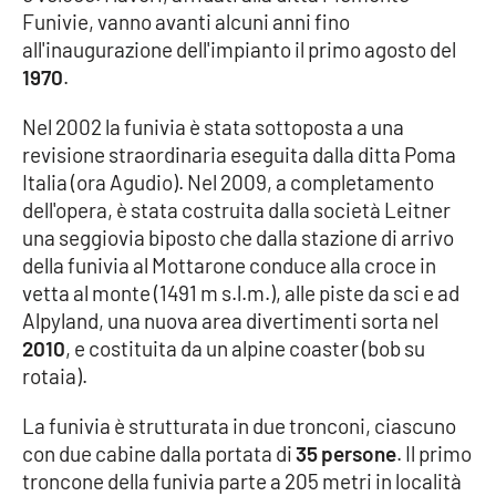
PROGETTI
SPECIALI
Funivie, vanno avanti alcuni anni fino
all'inaugurazione dell'impianto il primo agosto del
Buona Sanità Calabria
1970
.
Nel 2002 la funivia è stata sottoposta a una
LA
CALABRIAVISIONE
revisione straordinaria eseguita dalla ditta Poma
Italia (ora Agudio). Nel 2009, a completamento
Destinazioni
dell'opera, è stata costruita dalla società Leitner
una seggiovia biposto che dalla stazione di arrivo
Eventi
della funivia al Mottarone conduce alla croce in
vetta al monte (1491 m s.l.m.), alle piste da sci e ad
Food
Alpyland, una nuova area divertimenti sorta nel
2010
, e costituita da un alpine coaster (bob su
Storie
rotaia).
La funivia è strutturata in due tronconi, ciascuno
LAC
con due cabine dalla portata di
35 persone
. Il primo
NETWORK
troncone della funivia parte a 205 metri in località