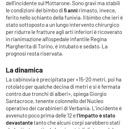
dell'incidente sul Mottarone. Sono gravi ma stabili
Parchi Marini Calabria
le condizioni del bimbo di
5 anni
rimasto, invece,
ferito nello schianto della funivia. Il bimbo che ieri è
Leggendo Alvaro insieme
stato sottoposto a un lungo intervento chirurgico
per ridurre le fratture agli arti inferiori è ricoverato
Imprese Di Calabria
in rianimazione all’ospedale infantile Regina
Margherita di Torino, è intubato e sedato. La
Le perfidie di Antonella Grippo
prognosi resta riservata.
Venti di comunicazione
La dinamica
La cabinovia è precipitata per «15-20 metri, poi ha
rotolato per qualche decina di metri e si è fermata
STREAMING
contro due tronchi di alberi», spiega Giorgio
LaC TV
Santacroce, tenente colonnello del Nucleo
operativo dei carabinieri di Verbania. L’incidente è
LaC Network
avvenuto poco prima delle 12 e
l’impatto è stato
devastante
tanto che alcuni corpi sarebbero stati
LaC OnAir