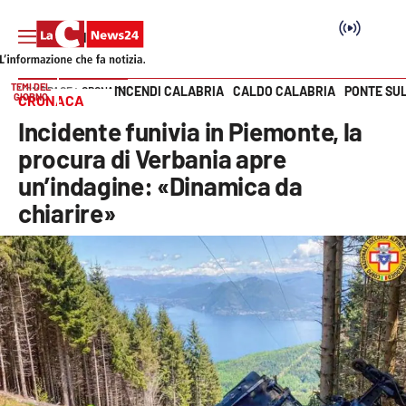
TEMI DEL
INCENDI CALABRIA
CALDO CALABRIA
PONTE SU
HOME PAGE
CRONACA
GIORNO
CRONACA
Vai
Incidente funivia in Piemonte, la
SEZIONI
procura di Verbania apre
un’indagine: «Dinamica da
Cronaca
chiarire»
Politica
Attualità
Economia e lavoro
Italia Mondo