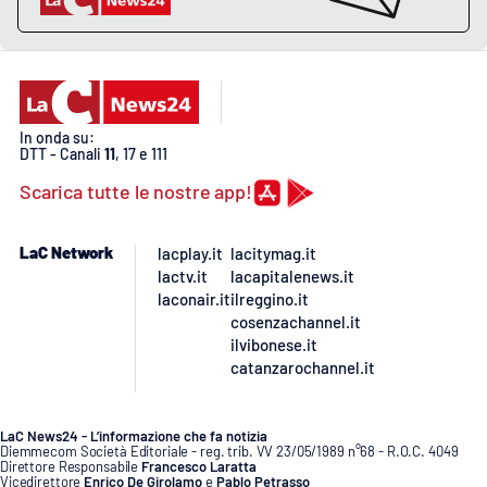
In onda su:
DTT - Canali
11
, 17 e 111
Scarica tutte le nostre app!
LaC Network
lacplay.it
lacitymag.it
lactv.it
lacapitalenews.it
laconair.it
ilreggino.it
cosenzachannel.it
ilvibonese.it
catanzarochannel.it
LaC News24 - L’informazione che fa notizia
Diemmecom Società Editoriale - reg. trib. VV 23/05/1989 n°68 - R.O.C. 4049
Direttore Responsabile
Francesco Laratta
Vicedirettore
Enrico De Girolamo
e
Pablo Petrasso