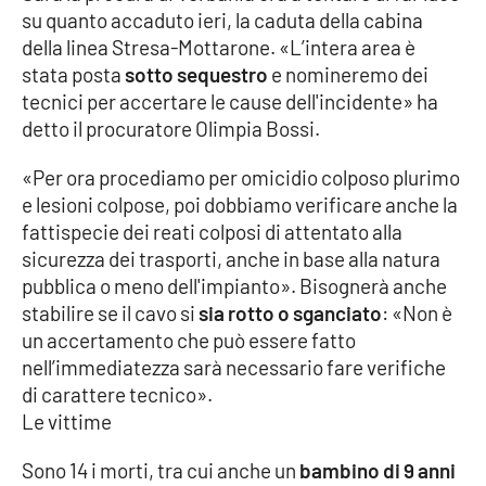
su quanto accaduto ieri, la caduta della cabina
della linea Stresa-Mottarone. «L’intera area è
Cultura
stata posta
sotto sequestro
e nomineremo dei
tecnici per accertare le cause dell'incidente» ha
Economia e Lavoro
detto il procuratore Olimpia Bossi.
Politica
«Per ora procediamo per omicidio colposo plurimo
e lesioni colpose, poi dobbiamo verificare anche la
Sanità
fattispecie dei reati colposi di attentato alla
sicurezza dei trasporti, anche in base alla natura
Società
pubblica o meno dell'impianto». Bisognerà anche
stabilire se il cavo si
sia rotto o sganciato
: «Non è
Sport
un accertamento che può essere fatto
nell’immediatezza sarà necessario fare verifiche
di carattere tecnico».
RUBRICHE
Le vittime
Good Morning Vietnam
Sono 14 i morti, tra cui anche un
bambino di 9 anni