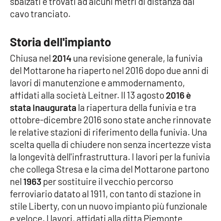
sbalzati e trovati ad alcuni metri di distanza dal
cavo tranciato.
EDIZIONI
LOCALI
Storia dell'impianto
Chiusa nel
2014
una revisione generale, la funivia
Catanzaro
del Mottarone ha riaperto nel 2016 dopo due anni di
lavori di manutenzione e ammodernamento,
Crotone
affidati alla società Leitner. Il 13 agosto
2016 è
stata inaugurata
la riapertura della funivia e tra
Vibo Valentia
ottobre-dicembre 2016 sono state anche rinnovate
le relative stazioni di riferimento della funivia. Una
Reggio Calabria
scelta quella di chiudere non senza incertezze vista
la longevità dell'infrastruttura. I lavori per la funivia
Cosenza
che collega Stresa e la cima del Mottarone partono
nel
1963
per sostituire il vecchio percorso
Lamezia Terme
ferroviario datato al 1911, con tanto di stazione in
stile Liberty, con un nuovo impianto più funzionale
e veloce. I lavori, affidati alla ditta Piemonte