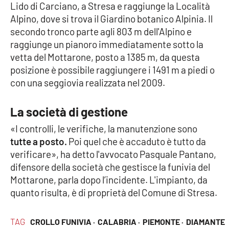
Lacplay.it
Lido di Carciano, a Stresa e raggiunge la Località
Alpino, dove si trova il Giardino botanico Alpinia. Il
Lactv.it
secondo tronco parte agli 803 m dell'Alpino e
raggiunge un pianoro immediatamente sotto la
Laconair.it
vetta del Mottarone, posto a 1385 m, da questa
posizione è possibile raggiungere i 1491 m a piedi o
Lacitymag.it
con una seggiovia realizzata nel 2009.
Lacapitalenews.it
La società di gestione
«I controlli, le verifiche, la manutenzione sono
Ilreggino.it
tutte a posto.
Poi quel che è accaduto è tutto da
verificare», ha detto l'avvocato Pasquale Pantano,
Cosenzachannel.it
difensore della società che gestisce la funivia del
Mottarone, parla dopo l’incidente. L'impianto, da
Ilvibonese.it
quanto risulta, è di proprietà del Comune di Stresa.
Catanzarochannel.it
TAG
CROLLO FUNIVIA ·
CALABRIA ·
PIEMONTE ·
DIAMANTE