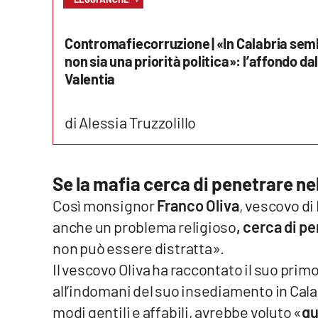
Reggio Calabria
Contromafiecorruzione | «In Calabria sem
non sia una priorità politica»: l’affondo dal
Cosenza
Valentia
Lamezia Terme
di Alessia Truzzolillo
Progetti
speciali
Buona Sanità Calabria
Se la mafia cerca di penetrare ne
Così monsignor
Franco Oliva
, vescovo d
La
anche un problema religioso
, cerca di p
Calabriavisione
non può essere distratta».
Destinazioni
Il vescovo Oliva ha raccontato il suo pri
all’indomani del suo insediamento in Cala
Eventi
modi gentili e affabili, avrebbe voluto «
qu