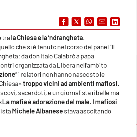
 tra
la Chiesa e la ‘ndrangheta
.
ello che si è tenuto nel corso del panel “Il
angheta: da don Italo Calabrò a papa
ontri organizzata da Libera nell’ambito
zione
” i relatori non hanno nascosto le
a Chiesa»
troppo vicini ad ambienti mafiosi
.
escovi, sacerdoti, e un giornalista ribelle ma
«
La mafia è adorazione del male. I mafiosi
lista
Michele Albanese
stava ascoltando