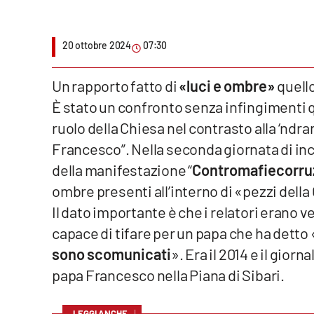
Venti di comunicazione
20 ottobre 2024
07:30
Streaming
Un rapporto fatto di
«
luci e ombre
»
quello
LaC TV
È stato un confronto senza infingimenti qu
ruolo della Chiesa nel contrasto alla ‘ndr
LaC Network
Francesco”. Nella seconda giornata di inc
LaC OnAir
della manifestazione “
Contromafiecorru
ombre presenti all’interno di «pezzi dell
Edizioni
Il dato importante è che i relatori erano v
locali
capace di tifare per un papa che ha detto 
Catanzaro
sono scomunicati
». Era il 2014 e il giorna
papa Francesco nella Piana di Sibari.
Crotone
Vibo Valentia
↓
LEGGI ANCHE