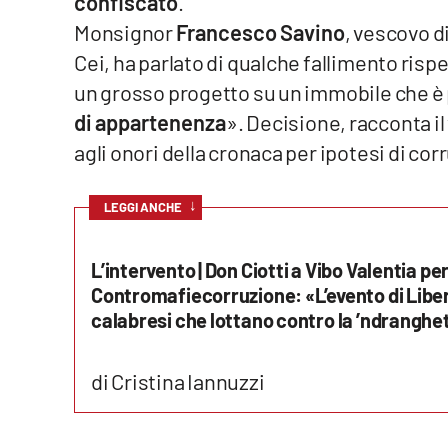
confiscato
.
Privacy
Monsignor
Francesco Savino
, vescovo d
Cei, ha parlato di qualche fallimento rispe
Cookie policy
un grosso progetto su un immobile che è 
di appartenenza
». Decisione, racconta i
Note legali
agli onori della cronaca per ipotesi di co
↓
LEGGI ANCHE
L’intervento | Don Ciotti a Vibo Valentia pe
Contromafiecorruzione: «L’evento di Libera
calabresi che lottano contro la ’ndranghe
di Cristina Iannuzzi