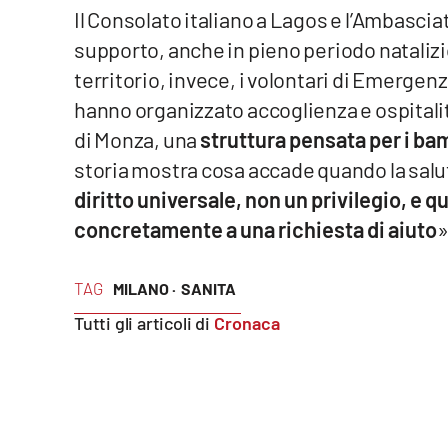
Il Consolato italiano a Lagos e l’Ambasciat
Reggio Calabria
supporto, anche in pieno periodo natalizio, 
territorio, invece, i volontari di Emergenz
Cosenza
hanno organizzato accoglienza e ospitali
di Monza, una
struttura pensata per i bamb
Lamezia Terme
storia mostra cosa accade quando la salu
diritto universale, non un privilegio, e 
Progetti
speciali
concretamente a una richiesta di aiuto
»
Buona Sanità Calabria
TAG
MILANO ·
SANITA
La
Tutti gli articoli di
Cronaca
Calabriavisione
Destinazioni
Eventi