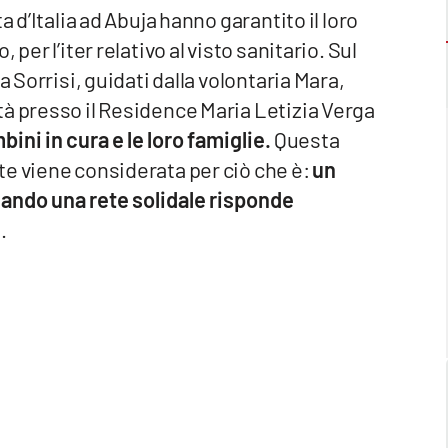
a d’Italia ad Abuja hanno garantito il loro
per l’iter relativo al visto sanitario. Sul
a Sorrisi, guidati dalla volontaria Mara,
tà presso il Residence Maria Letizia Verga
ini in cura e le loro famiglie.
Questa
te viene considerata per ciò che è:
un
quando una rete solidale risponde
.