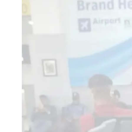
Cultura
Podcast
Meteo
Editoriali
Video
Ambiente
Cronaca
Cultura
Economia e Lavoro