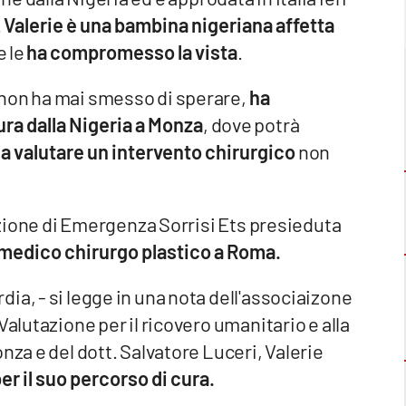
.
Valerie è una bambina nigeriana affetta
e le
ha compromesso la vista
.
 non ha mai smesso di sperare,
ha
ura dalla Nigeria a Monza
, dove potrà
 a valutare un intervento chirurgico
non
iazione di Emergenza Sorrisi Ets presieduta
medico chirurgo plastico a Roma.
ia, - si legge in una nota dell'associaizone
Valutazione per il ricovero umanitario e alla
nza e del dott. Salvatore Luceri, Valerie
er il suo percorso di cura.