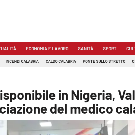
TUALITÀ
ECONOMIA E LAVORO
SANITÀ
SPORT
CUL
INCENDI CALABRIA
CALDO CALABRIA
PONTE SULLO STRETTO
C
isponibile in Nigeria, Va
ssociazione del medico c