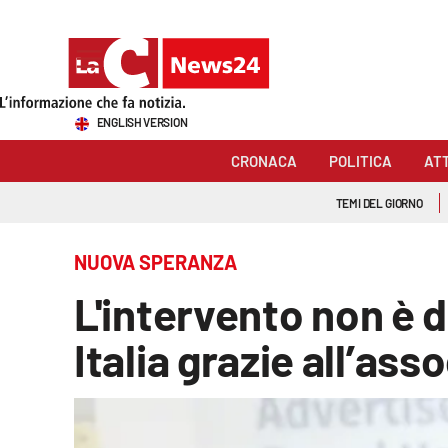
Sezioni
ENGLISH VERSION
Cronaca
CRONACA
POLITICA
AT
Politica
TEMI DEL GIORNO
Attualità
NUOVA SPERANZA
Economia e lavoro
L'intervento non è d
Italia Mondo
Italia grazie all’a
Sanità
Sport