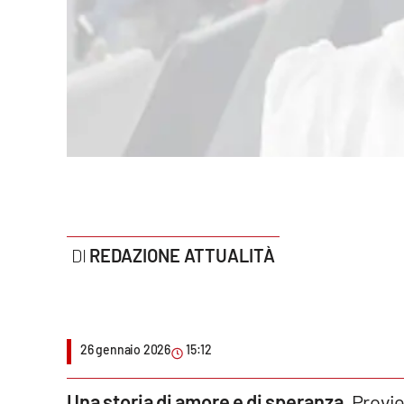
Politica
Sanità
Società
Sport
Rubriche
Good Morning Vietnam
REDAZIONE ATTUALITÀ
Parchi Marini Calabria
Leggendo Alvaro insieme
26 gennaio 2026
15:12
Imprese Di Calabria
Le perfidie di Antonella Grippo
Una storia di amore e di speranza
. Provie