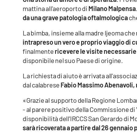
mattina all'aeroporto di
Milano Malpensa
Venti di comunicazione
da una grave patologia oftalmologica
ch
Streaming
La bimba, insieme alla madre Ijeoma che
intrapreso un vero e proprio viaggio di c
LaC TV
finalmente
ricevere le visite necessarie
LaC Network
disponibile nel suo Paese di origine.
LaC OnAir
La richiesta di aiuto è arrivata all'assoc
dal calabrese
Fabio Massimo Abenavoli, 
Edizioni
locali
«Grazie al supporto della Regione Lombard
Catanzaro
- al parere positivo della Commissione di 
disponibilità dell’IRCCS San Gerardo di Mo
Crotone
sarà ricoverata a partire dal 26 gennaio p
Vibo Valentia