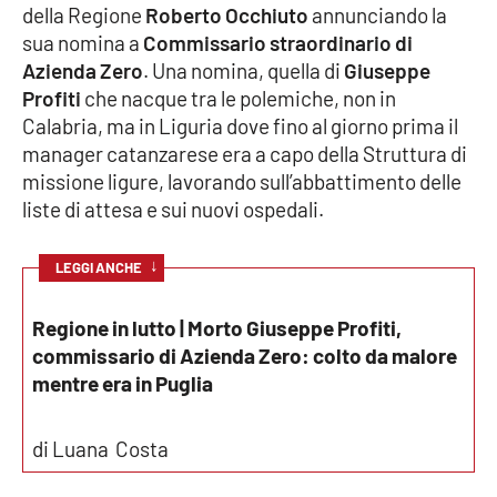
della Regione
Roberto Occhiuto
annunciando la
sua nomina a
Commissario straordinario di
Cultura
Azienda Zero
. Una nomina, quella di
Giuseppe
Profiti
che nacque tra le polemiche, non in
Economia e Lavoro
Calabria, ma in Liguria dove fino al giorno prima il
manager catanzarese era a capo della Struttura di
Politica
missione ligure, lavorando sull’abbattimento delle
liste di attesa e sui nuovi ospedali.
Sanità
↓
LEGGI ANCHE
Società
Regione in lutto | Morto Giuseppe Profiti,
Sport
commissario di Azienda Zero: colto da malore
mentre era in Puglia
RUBRICHE
di Luana Costa
Good Morning Vietnam