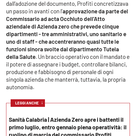
Lacplay.it
dall’adozione del documento, Profiti concretizzava
un passo in avanti con l’
approvazione da parte del
Lactv.it
Commissario ad acta Occhiuto dell’Atto
aziendale di Azienda zero che prevede cinque
Laconair.it
dipartimenti - tre amministrativi, uno sanitario e
uno di staff - che accentreranno quasi tutte le
Lacitymag.it
funzioni sinora svolte dal dipartimento Tutela
della Salute
. Un braccio operativo con il mandato e
Lacapitalenews.it
il potere di assegnare i budget, controllare bilanci,
produzione e fabbisogno di personale di ogni
Ilreggino.it
singola azienda che manterrà, tuttavia, la propria
autonomia.
Cosenzachannel.it
↓
LEGGI ANCHE
Ilvibonese.it
Sanità Calabria | Azienda Zero apre i battenti il
Catanzarochannel.it
primo luglio, entro gennaio piena operatività: il
ruolino di marcia del commissario Profiti