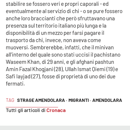
stabilire se fossero veri e propri caporali - ed
eventualmente al servizio di chi - o se pure fossero
anche loro braccianti che però sfruttavano una
EDIZIONI
LOCALI
presenza sul territorio italiano più lunga e la
disponibilità di un mezzo per farsi pagare il
Catanzaro
trasporto da chi, invece, non aveva come
muoversi. Sembrerebbe, infatti, che il minivan
Crotone
all'interno del quale sono stati uccisi il pachistano
Waseem Khan, di 29 anni, e gli afghani pashtun
Vibo Valentia
Amin Fazal Khogjani (28), Ullah Ismat Qiemi (19) e
Safi Iayjad (27), fosse di proprietà di uno dei due
Reggio Calabria
fermati.
Cosenza
TAG
STRAGE AMENDOLARA ·
MIGRANTI ·
AMENDOLARA
Lamezia Terme
Tutti gli articoli di
Cronaca