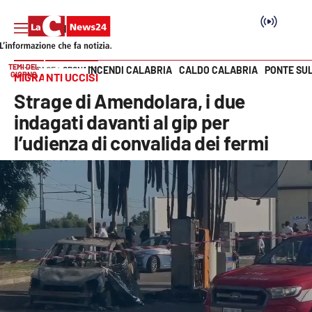
TEMI DEL
INCENDI CALABRIA
CALDO CALABRIA
PONTE SU
HOME PAGE
CRONACA
GIORNO
MIGRANTI UCCISI
Vai
Strage di Amendolara, i due
SEZIONI
indagati davanti al gip per
l’udienza di convalida dei fermi
Cronaca
Politica
Attualità
Economia e lavoro
Italia Mondo