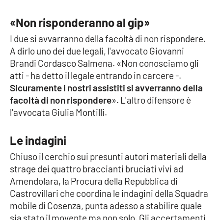
«Non risponderanno al gip»
Cultura
I due si avvarranno della facoltà di non rispondere.
Economia e Lavoro
A dirlo uno dei due legali, l'avvocato Giovanni
Brandi Cordasco Salmena. «Non conosciamo gli
Politica
atti - ha detto il legale entrando in carcere -.
Sicuramente i nostri assistiti si avverranno della
Sanità
facoltà di non rispondere
». L'altro difensore è
l'avvocata Giulia Montilli.
Società
Le indagini
Sport
Chiuso il cerchio sui presunti autori materiali della
strage dei quattro braccianti bruciati vivi ad
Amendolara, la Procura della Repubblica di
RUBRICHE
Castrovillari che coordina le indagini della Squadra
Good Morning Vietnam
mobile di Cosenza, punta adesso a stabilire quale
sia stato il movente ma non solo. Gli accertamenti,