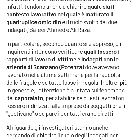
infatti, tendono anche a chiarire
quale sia il
Parchi Marini Calabria
contesto lavorativo nel quale è maturato il
quadruplice omicidio
e il ruolo svolto dai due
Leggendo Alvaro insieme
indagati, Safeer Ahmed e Ali Raza.
Imprese Di Calabria
In particolare, secondo quanto si è appreso, gli
inquirenti intendono verificare
quali fossero i
Le perfidie di Antonella Grippo
rapporti di lavoro di vittime e indagati con le
aziende di Scanzano (Potenza)
dove avevano
Venti di comunicazione
lavorato nelle ultime settimane per la raccolta
delle fragole e se tutto fosse in regola. Inoltre, più
in generale, l'attenzione è puntata sul fenomeno
STREAMING
del
caporalato
, per stabilire se questi lavoratori
fossero indirizzati alle imprese da soggetti che li
LaC TV
"gestivano" o se pure i contatti erano diretti.
LaC Network
Al riguardo gli investigatori stanno anche
cercando di chiarire il ruolo degli indagati per
LaC OnAir