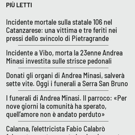
PROGETTI
SPECIALI
PIÙ LETTI
Buona Sanità Calabria
Incidente mortale sulla statale 106 nel
Catanzarese: una vittima e tre feriti nei
pressi dello svincolo di Pietragrande
LA
CALABRIAVISIONE
Incidente a Vibo, morta la 23enne Andrea
Destinazioni
Minasi investita sulle strisce pedonali
Eventi
Donati gli organi di Andrea Minasi, salverà
sette vite. Oggi i funerali a Serra San Bruno
Food
I funerali di Andrea Minasi. Il parroco: «Per
Storie
nove giorni la comunità ha sperato,
quell’amore non è andato perduto»
LAC
NETWORK
Calanna, l'elettricista Fabio Calabrò