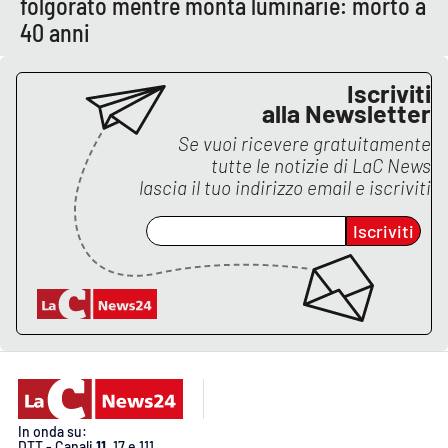
folgorato mentre monta luminarie: morto a
Lacplay.it
40 anni
Lactv.it
Iscriviti
Laconair.it
alla Newsletter
Se vuoi ricevere gratuitamente
Lacitymag.it
tutte le notizie di
LaC News
lascia il tuo indirizzo email e iscriviti
Lacapitalenews.it
Iscriviti
Ilreggino.it
Cosenzachannel.it
Ilvibonese.it
Catanzarochannel.it
In onda su:
DTT - Canali
11
, 17 e 111