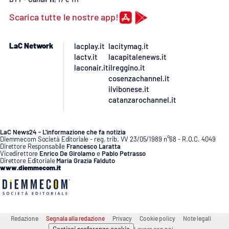
Scarica tutte le nostre app!
APP
Android
LaC Network
lacplay.it
lacitymag.it
lactv.it
lacapitalenews.it
laconair.it
ilreggino.it
Apple
cosenzachannel.it
ilvibonese.it
catanzarochannel.it
LaC News24 - L’informazione che fa notizia
Diemmecom Società Editoriale - reg. trib. VV 23/05/1989 n°68 - R.O.C. 4049
Direttore Responsabile
Francesco Laratta
Vicedirettore
Enrico De Girolamo
e
Pablo Petrasso
Direttore Editoriale
Maria Grazia Falduto
www.diemmecom.it
Redazione
Segnala alla redazione
Privacy
Cookie policy
Note legali
Gestisci preferenze cookie
Lavora con noi