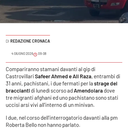
Sanità
Sport
Cultura
REDAZIONE CRONACA
Podcast
4 GIUGNO 2026
09:08
Meteo
Compariranno stamani davanti al gip di
Castrovillari
Safeer Ahmed e Ali Raza
, entrambi di
Editoriali
31 anni, pachistani, i due fermati per la
strage dei
braccianti
di lunedì scorso ad
Amendolara
dove
tre migranti afghani ed uno pachistano sono stati
VIDEO
uccisi arsi vivi all'interno di un minivan.
Ambiente
I due, nel corso dell'interrogatorio davanti alla pm
Roberta Bello non hanno parlato.
Cronaca