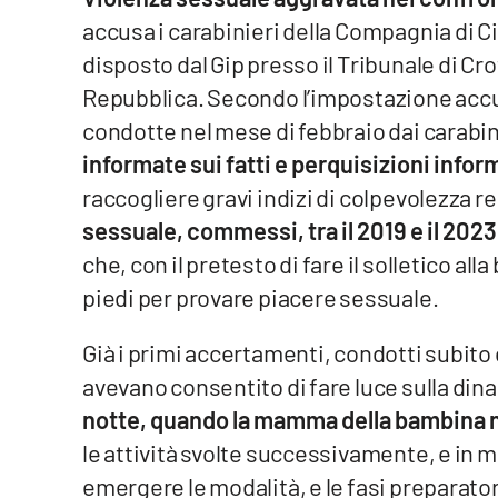
accusa i carabinieri della Compagnia di 
Venti di comunicazione
disposto dal Gip presso il Tribunale di Cro
Repubblica. Secondo l’impostazione accusa
Streaming
condotte nel mese di febbraio dai carabin
LaC TV
informate sui fatti e perquisizioni info
raccogliere gravi indizi di colpevolezza 
LaC Network
sessuale, commessi, tra il 2019 e il 202
LaC OnAir
che, con il pretesto di fare il solletico all
piedi per provare piacere sessuale.
Edizioni
locali
Già i primi accertamenti, condotti subito 
avevano consentito di fare luce sulla dina
Catanzaro
notte, quando la mamma della bambina n
Crotone
le attività svolte successivamente, e in 
emergere le modalità, e le fasi preparator
Vibo Valentia