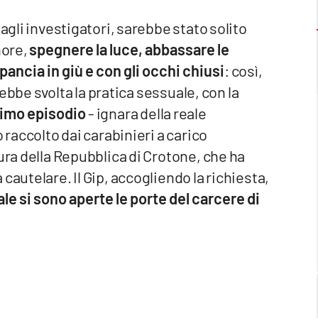
agli investigatori, sarebbe stato solito
nore,
spegnere la luce, abbassare le
 pancia in giù e con gli occhi chiusi
: così,
arebbe svolta la pratica sessuale, con la
primo episodio
- ignara della reale
 raccolto dai carabinieri a carico
ura della Repubblica di Crotone, che ha
cautelare. Il Gip, accogliendo la richiesta,
ale si sono aperte le porte del carcere di