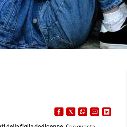
i della figlia dodicenne
. Con questa