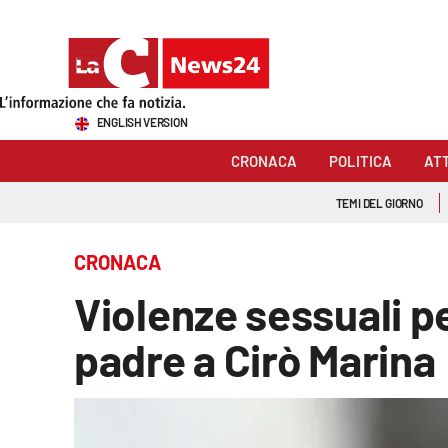
Sezioni
ENGLISH VERSION
Cronaca
CRONACA
POLITICA
AT
Politica
TEMI DEL GIORNO
Attualità
CRONACA
Economia e lavoro
Violenze sessuali pe
Italia Mondo
padre a Cirò Marina
Sanità
Sport