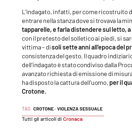
L’indagato, infatti, per come ricostruito d
Reggio Calabria
entrare nella stanza dove si trovava la mi
Cosenza
tapparelle, e farla distendere sul letto, a
con il pretesto del solletico ai piedi, si s
Lamezia Terme
vittima – di
soli sette anni all’epoca del 
consistenza del gesto. Il quadro indiziario
Progetti
dell’indagato è stato condiviso dalla Proc
speciali
avanzato richiesta di emissione di misura 
Buona Sanità Calabria
ha disposto la cattura dell'uomo,
per il qu
Crotone.
La
Calabriavisione
TAG
Destinazioni
CROTONE ·
VIOLENZA SESSUALE
Tutti gli articoli di
Cronaca
Eventi