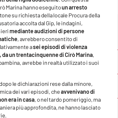
Cirò Marina hanno eseguito
un arresto
tone su richiesta della locale Procura della
toria accolta dal Gip, le indagini,
ieri
mediante audizioni di persone
rmatiche
, avrebbero consentito di
relativamente a
sei episodi di violenza
3, da un trentacinquenne di Cirò Marina
,
a bambina, avrebbe in realtà utilizzato i suoi
dopo le dichiarazioni rese dalla minore,
mica dei vari episodi, che
avvenivano di
on era in casa
, o nel tardo pomeriggio, ma
maniera più approfondita, ne hanno lasciato
ie.