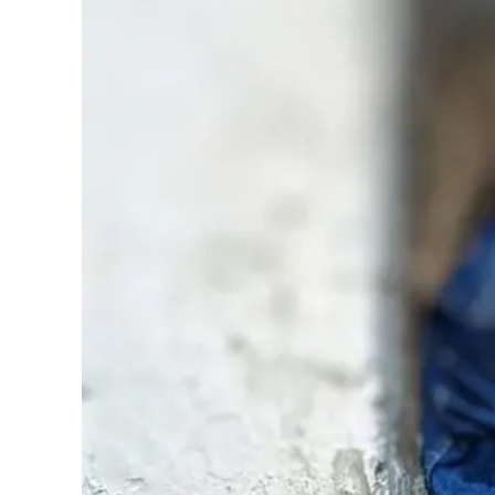
Cultura
Podcast
Meteo
Editoriali
Video
Ambiente
Cronaca
Cultura
Economia e Lavoro