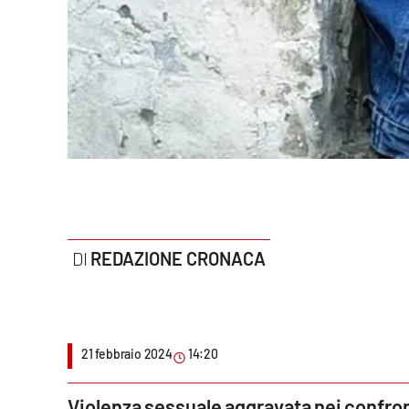
Politica
Sanità
Società
Sport
Rubriche
Good Morning Vietnam
REDAZIONE CRONACA
Parchi Marini Calabria
Leggendo Alvaro insieme
21 febbraio 2024
14:20
Imprese Di Calabria
Le perfidie di Antonella Grippo
Violenza sessuale aggravata nei confront