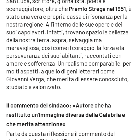
San Luca, scrittore, giornalista, poeta e
sceneggiatore, oltre che
Premio Strega nel 1951
, è
Cultura
stato una vera e propria cassa di risonanza per la
nostra regione. All’interno delle sue opere e dei
Economia e Lavoro
suoi capolavori, infatti, trovano spazio le bellezze
della nostra terra, aspra, selvaggia ma
Politica
meravigliosa, così come il coraggio, la forza e la
perseveranza dei suoi abitanti, raccontati con
Sanità
amore e sofferenza. Un realismo comparabile, per
molti aspetti, a quello di geni letterari come
Società
Giovanni Verga, che merita di essere conosciuto,
studiato e valorizzato.
Sport
Il commento del sindaco: «Autore che ha
restituito un’immagine diversa della Calabria e
RUBRICHE
che merita attenzione»
Good Morning Vietnam
Parte da questa riflessione il commento del