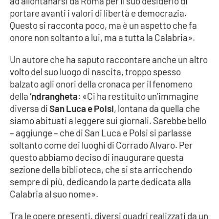
ad allontanarsi da Roma per il suo desiderio di
portare avanti i valori di libertà e democrazia.
Questo si racconta poco, ma è un aspetto che fa
EDIZIONI
onore non soltanto a lui, ma a tutta la Calabria».
LOCALI
Catanzaro
Un autore che ha saputo raccontare anche un altro
volto del suo luogo di nascita, troppo spesso
balzato agli onori della cronaca per il fenomeno
Crotone
della
’ndrangheta
: «Ci ha restituito un’immagine
diversa di
San Luca e Polsi
, lontana da quella che
Vibo Valentia
siamo abituati a leggere sui giornali. Sarebbe bello
– aggiunge – che di San Luca e Polsi si parlasse
Reggio Calabria
soltanto come dei luoghi di Corrado Alvaro. Per
questo abbiamo deciso di inaugurare questa
Cosenza
sezione della biblioteca, che si sta arricchendo
sempre di più, dedicando la parte dedicata alla
Lamezia Terme
Calabria al suo nome».
Tra le opere presenti, diversi quadri realizzati da un