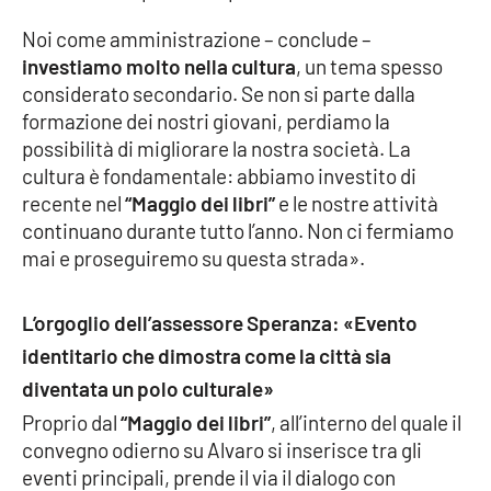
Lacplay.it
Noi come amministrazione – conclude –
Lactv.it
investiamo molto nella cultura
, un tema spesso
considerato secondario. Se non si parte dalla
Laconair.it
formazione dei nostri giovani, perdiamo la
possibilità di migliorare la nostra società. La
Lacitymag.it
cultura è fondamentale: abbiamo investito di
recente nel
“Maggio dei libri”
e le nostre attività
Lacapitalenews.it
continuano durante tutto l’anno. Non ci fermiamo
mai e proseguiremo su questa strada».
Ilreggino.it
L’orgoglio dell’assessore Speranza: «Evento
Cosenzachannel.it
identitario che dimostra come la città sia
diventata un polo culturale»
Ilvibonese.it
Proprio dal
“Maggio dei libri”
, all’interno del quale il
convegno odierno su Alvaro si inserisce tra gli
Catanzarochannel.it
eventi principali, prende il via il dialogo con