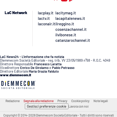
LaC Network
lacplay.it
lacitymag.it
lactv.it
lacapitalenews.it
laconair.it
ilreggino.it
cosenzachannel.it
ilvibonese.it
catanzarochannel.it
LaC News24 - L’informazione che fa notizia
Diemmecom Società Editoriale - reg. trib. VV 23/05/1989 n°68 - R.O.C. 4049
Direttore Responsabile
Francesco Laratta
Vicedirettore
Enrico De Girolamo
e
Pablo Petrasso
Direttore Editoriale
Maria Grazia Falduto
www.diemmecom.it
Redazione
Segnala alla redazione
Privacy
Cookie policy
Note legali
Gestisci preferenze cookie
Lavora con noi
Copyright © 2014-2026 Diemmecom Società Editoriale - Tutti i diritti sono riservati