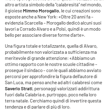
PROGETTI
SPECIALI
altro artista simbolo della “calabresità” nel mondo,
il gioiese
Mimmo Morogallo
, le cui creazioni sono
Buona Sanità Calabria
esposte anche a New York: «Oltre 20 anni fa –
evidenzia Scarcella – Morogallo dedicò alcuni suoi
lavori a Corrado Alvaro e a Polsi, quindi è un modo
LA
CALABRIAVISIONE
bello per associare diverse forme d’arte».
Destinazioni
Una figura totale e totalizzante, quella di Alvaro,
probabilmente non valorizzata a sufficienza ma
Eventi
meritevole di grande attenzione: «Abbiamo un
ottimo rapporto con le nostre scuole cittadine –
Food
prosegue il sindaco – con le quali abbiamo avviato
percorsi per approfondire la figura dell’autore di
Storie
San Luca, ma penso anche ad altri calabresi come
Saverio Strati
, personaggi valorizzati addirittura
fuori dalla Calabria e, purtroppo, poco nella loro
LAC
NETWORK
terra natale. Cerchiamo quindi di invertire questa
tendenza e di parlare di più di loro.