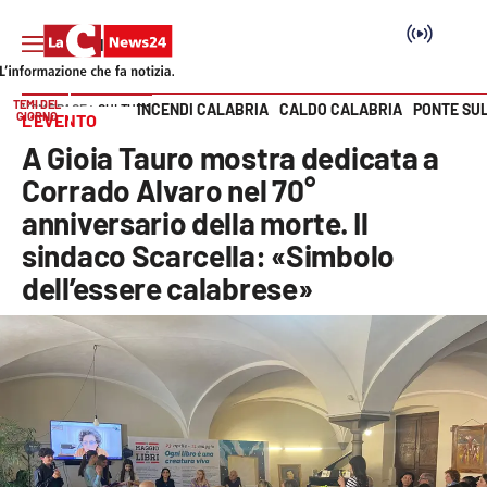
TEMI DEL
INCENDI CALABRIA
CALDO CALABRIA
PONTE SU
HOME PAGE
CULTURA
GIORNO
L’EVENTO
Vai
A Gioia Tauro mostra dedicata a
SEZIONI
Corrado Alvaro nel 70°
anniversario della morte. Il
Cronaca
sindaco Scarcella: «Simbolo
dell’essere calabrese»
Politica
Attualità
Economia e lavoro
Italia Mondo