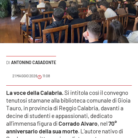
Sanità
Sport
Cultura
Podcast
ANTONINO CASADONTE
Meteo
21 MAGGIO 2026
11:08
Editoriali
La voce della Calabria.
Si intitola così il convegno
tenutosi stamane alla biblioteca comunale di Gioia
VIDEO
Tauro, in provincia di Reggio Calabria, davanti a
decine di studenti e appassionati, dedicato
Ambiente
all’immensa figura di
Corrado Alvaro
, nel
70°
anniversario della sua morte
. L’autore nativo di
Cronaca