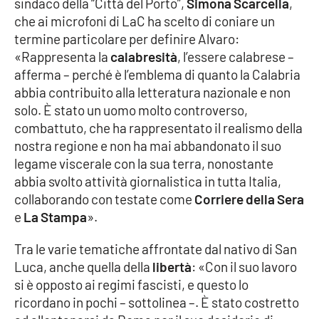
sindaco della “Città del Porto”,
Simona Scarcella
,
Parchi Marini Calabria
che ai microfoni di LaC ha scelto di coniare un
termine particolare per definire Alvaro:
Leggendo Alvaro insieme
«Rappresenta la
calabresità
, l’essere calabrese –
afferma – perché è l’emblema di quanto la Calabria
Imprese Di Calabria
abbia contribuito alla letteratura nazionale e non
solo. È stato un uomo molto controverso,
Le perfidie di Antonella Grippo
combattuto, che ha rappresentato il realismo della
nostra regione e non ha mai abbandonato il suo
Venti di comunicazione
legame viscerale con la sua terra, nonostante
abbia svolto attività giornalistica in tutta Italia,
collaborando con testate come
Corriere della Sera
STREAMING
e
La Stampa
».
LaC TV
Tra le varie tematiche affrontate dal nativo di San
Luca, anche quella della
libertà
: «Con il suo lavoro
LaC Network
si è opposto ai regimi fascisti, e questo lo
ricordano in pochi – sottolinea –. È stato costretto
LaC OnAir