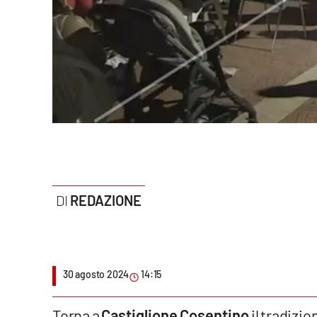
Politica
Sanità
Società
Sport
Rubriche
Good Morning Vietnam
REDAZIONE
Parchi Marini Calabria
Leggendo Alvaro insieme
30 agosto 2024
14:15
Imprese Di Calabria
Le perfidie di Antonella Grippo
Torna a
Castiglione Cosentino
il tradizi