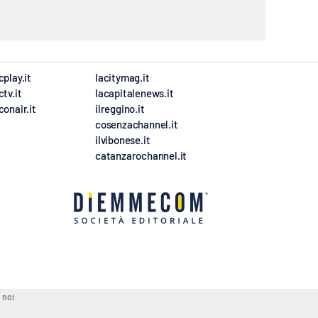
cplay.it
lacitymag.it
ctv.it
lacapitalenews.it
conair.it
ilreggino.it
cosenzachannel.it
ilvibonese.it
catanzarochannel.it
 noi