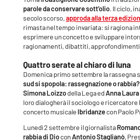
parole da conservare sott’olio
. Il ciclo,
Venti di comunicazione
secolo scorso,
approda alla terza edizio
rimasta nel tempo invariata: si ragiona in
Streaming
esprimere un concetto e sviluppare intorn
LaC TV
ragionamenti, dibattiti, approfondimenti. 
LaC Network
Quattro serate al chiaro di luna
LaC OnAir
Domenica primo settembre la rassegna sa
sud si spopola: rassegnazione o rabbia
Simona Loizzo
della Lega ed
Anna Laura 
Edizioni
locali
loro dialogherà il sociologo e ricercatore 
Catanzaro
concerto musicale
Ibridanze
con Paolo P
Crotone
Lunedì 2 settembre il giornalista
Romano
rabbia di Dio
con
Antonio Staglianò
, Pre
Vibo Valentia