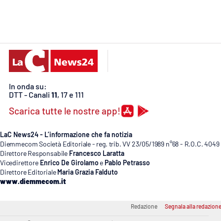
Cosenzachannel.it
Ilvibonese.it
Catanzarochannel.it
In onda su:
App
DTT - Canali
11
, 17 e 111
Android
Scarica tutte le nostre app!
Apple
LaC News24 - L’informazione che fa notizia
Diemmecom Società Editoriale - reg. trib. VV 23/05/1989 n°68 - R.O.C. 4049
Direttore Responsabile
Francesco Laratta
Vicedirettore
Enrico De Girolamo
e
Pablo Petrasso
Direttore Editoriale
Maria Grazia Falduto
Vai
www.diemmecom.it
Redazione
Segnala alla redazion