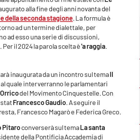
 inaugurato alla fine degli anni novanta del
ne della seconda stagione
. La formula è
torno ad un termine dialettale, per
o ad esso una serie di discussioni,
Per il 2024 la parola scelta è
'a raggia
.
rà inaugurata da un incontro sul tema
Il
?
al quale interverranno le parlamentari
Orrico
del Movimento Cinquestelle. Con
Istat
Francesco Gaudio
. A seguire il
resta, Francesco Magarò e Federica Greco.
 Pitaro
converserà sul tema
La santa
sidente della Pontificia Accademia di