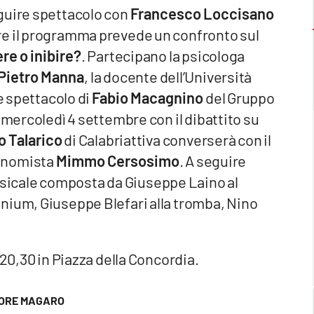
guire spettacolo con
Francesco Loccisano
re il programma prevede un confronto sul
re o inibire?
. Partecipano la psicologa
Pietro Manna
, la docente dell’Università
e spettacolo di
Fabio Macagnino
del Gruppo
 mercoledì 4 settembre con il dibattito su
 Talarico
di Calabriattiva converserà con il
conomista
Mimmo Cersosimo
. A seguire
sicale composta da Giuseppe Laino al
nium, Giuseppe Blefari alla tromba, Nino
 20,30 in Piazza della Concordia.
ORE MAGARO