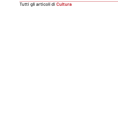
Tutti gli articoli di
Cultura
Food
Storie
LaC
Network
Lacplay.it
Lactv.it
Laconair.it
Lacitymag.it
Lacapitalenews.it
Ilreggino.it