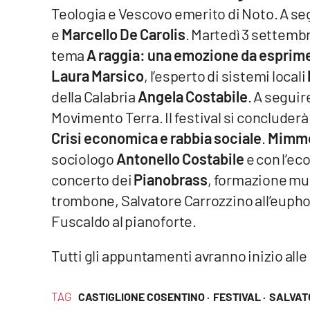
Teologia e Vescovo emerito di Noto. A se
Reggio Calabria
e
Marcello De Carolis
. Martedì 3 settemb
tema
A raggia: una emozione da esprime
Cosenza
Laura Marsico
, l’esperto di sistemi locali
della Calabria
Angela Costabile
. A seguir
Lamezia Terme
Movimento Terra. Il festival si concluderà
Crisi economica e rabbia sociale
.
Mimmo
Progetti
speciali
sociologo
Antonello Costabile
e con l’e
Buona Sanità Calabria
concerto dei
Pianobrass
, formazione mu
trombone, Salvatore Carrozzino all’eupho
Fuscaldo al pianoforte.
La
Calabriavisione
Tutti gli appuntamenti avranno inizio alle
Destinazioni
Eventi
TAG
CASTIGLIONE COSENTINO ·
FESTIVAL ·
SALVAT