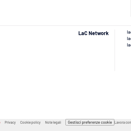
la
LaC Network
la
la
Gestisci preferenze cookie
e
Privacy
Cookie policy
Note legali
Lavora con