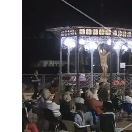
Cultura
Podcast
Meteo
Editoriali
Video
Ambiente
Cronaca
Cultura
Economia e Lavoro