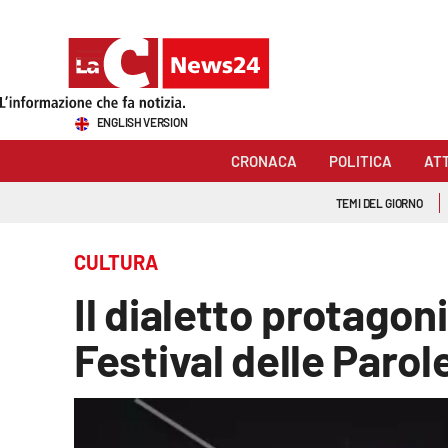
Sezioni
ENGLISH VERSION
Cronaca
CRONACA
POLITICA
AT
Politica
TEMI DEL GIORNO
Attualità
CULTURA
Economia e lavoro
Il dialetto protagon
Italia Mondo
Festival delle Parole
Sanità
Sport