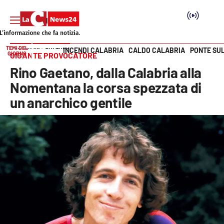
TEMI DEL
INCENDI CALABRIA
CALDO CALABRIA
PONTE SU
HOME PAGE
CULTURA
GIORNO
GIGANTE PROVOCATORE
Vai
Rino Gaetano, dalla Calabria alla
SEZIONI
Nomentana la corsa spezzata di
un anarchico gentile
Cronaca
Politica
Attualità
Economia e lavoro
Italia Mondo