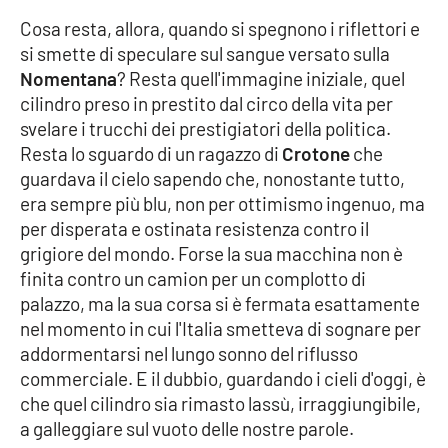
Cosa resta, allora, quando si spegnono i riflettori e
APP
si smette di speculare sul sangue versato sulla
Nomentana
? Resta quell'immagine iniziale, quel
Android
cilindro preso in prestito dal circo della vita per
svelare i trucchi dei prestigiatori della politica.
Apple
Resta lo sguardo di un ragazzo di
Crotone
che
guardava il cielo sapendo che, nonostante tutto,
era sempre più blu, non per ottimismo ingenuo, ma
per disperata e ostinata resistenza contro il
grigiore del mondo. Forse la sua macchina non è
finita contro un camion per un complotto di
palazzo, ma la sua corsa si è fermata esattamente
nel momento in cui l'Italia smetteva di sognare per
addormentarsi nel lungo sonno del riflusso
commerciale. E il dubbio, guardando i cieli d'oggi, è
che quel cilindro sia rimasto lassù, irraggiungibile,
a galleggiare sul vuoto delle nostre parole.