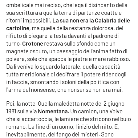
ombelicale mai reciso, che lega il disincanto della
Parchi Marini Calabria
sua scrittura a quella terra di partenze coatte e
ritorni impossibili
. La sua non era la Calabria delle
Leggendo Alvaro insieme
cartoline
, ma quella della restanza dolorosa, del
rifiuto di piegare la testa davanti al padrone di
Imprese Di Calabria
turno.
Crotone
restava sullo sfondo come un
magnete oscuro, un paesaggio dell'anima fatto di
Le perfidie di Antonella Grippo
polvere, sole che spacca le pietre e mare rabbioso.
Da lì veniva lo sguardo laterale, quella capacità
Venti di comunicazione
tutta meridionale di decifrare il potere ridendogli
in faccia, smontando i soloni della politica con
l'arma del nonsense, che nonsense non era mai.
STREAMING
Poi, la notte. Quella maledetta notte del 2 giugno
LaC TV
1981 sulla via
Nomentana
. Un camion, una Volvo
che si accartoccia, le lamiere che stridono nel buio
LaC Network
romano. La fine di un uomo, l'inizio del mito. E,
inevitabilmente, del fango dei misteri. Sono
LaC OnAir