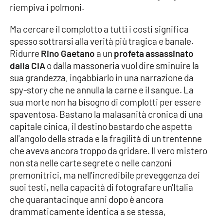
PROGETTI
SPECIALI
riempiva i polmoni.
Buona Sanità Calabria
Ma cercare il complotto a tutti i costi significa
spesso sottrarsi alla verità più tragica e banale.
Ridurre
Rino Gaetano
a un
profeta assassinato
LA
CALABRIAVISIONE
dalla CIA
o dalla massoneria vuol dire sminuire la
sua grandezza, ingabbiarlo in una narrazione da
Destinazioni
spy-story che ne annulla la carne e il sangue. La
sua morte non ha bisogno di complotti per essere
Eventi
spaventosa. Bastano la malasanità cronica di una
capitale cinica, il destino bastardo che aspetta
Food
all'angolo della strada e la fragilità di un trentenne
che aveva ancora troppo da gridare. Il vero mistero
Storie
non sta nelle carte segrete o nelle canzoni
premonitrici, ma nell'incredibile preveggenza dei
suoi testi, nella capacità di fotografare un'Italia
LAC
che quarantacinque anni dopo è ancora
NETWORK
drammaticamente identica a se stessa,