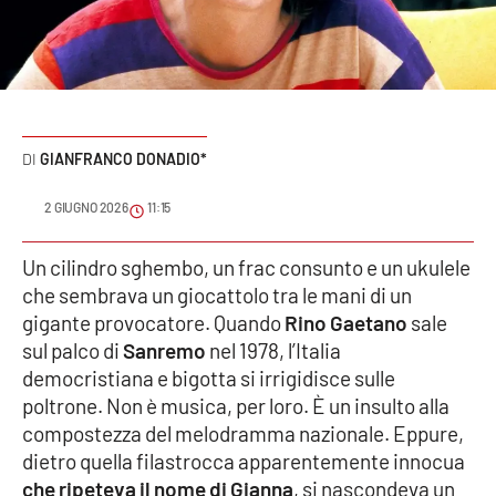
Sanità
Sport
Cultura
GIANFRANCO DONADIO*
Podcast
2 GIUGNO 2026
11:15
Meteo
Un cilindro sghembo, un frac consunto e un ukulele
che sembrava un giocattolo tra le mani di un
Editoriali
gigante provocatore. Quando
Rino Gaetano
sale
sul palco di
Sanremo
nel 1978, l’Italia
democristiana e bigotta si irrigidisce sulle
VIDEO
poltrone. Non è musica, per loro. È un insulto alla
Ambiente
compostezza del melodramma nazionale. Eppure,
dietro quella filastrocca apparentemente innocua
Cronaca
che ripeteva il nome di Gianna
, si nascondeva un