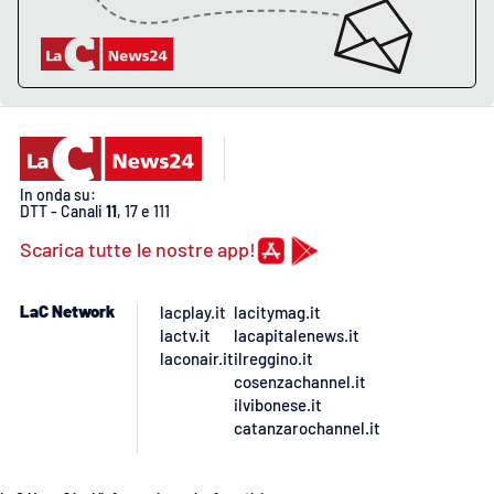
In onda su:
DTT - Canali
11
, 17 e 111
Scarica tutte le nostre app!
LaC Network
lacplay.it
lacitymag.it
lactv.it
lacapitalenews.it
laconair.it
ilreggino.it
cosenzachannel.it
ilvibonese.it
catanzarochannel.it