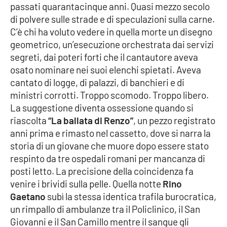
passati quarantacinque anni. Quasi mezzo secolo
di polvere sulle strade e di speculazioni sulla carne.
C’è chi ha voluto vedere in quella morte un disegno
EDIZIONI
LOCALI
geometrico, un’esecuzione orchestrata dai servizi
segreti, dai poteri forti che il cantautore aveva
Catanzaro
osato nominare nei suoi elenchi spietati. Aveva
cantato di logge, di palazzi, di banchieri e di
Crotone
ministri corrotti. Troppo scomodo. Troppo libero.
La suggestione diventa ossessione quando si
Vibo Valentia
riascolta
“La ballata di Renzo”
, un pezzo registrato
anni prima e rimasto nel cassetto, dove si narra la
Reggio Calabria
storia di un giovane che muore dopo essere stato
respinto da tre ospedali romani per mancanza di
Cosenza
posti letto. La precisione della coincidenza fa
venire i brividi sulla pelle. Quella notte
Rino
Lamezia Terme
Gaetano
subì la stessa identica trafila burocratica,
un rimpallo di ambulanze tra il Policlinico, il San
Giovanni e il San Camillo mentre il sangue gli