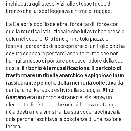
Lacplay.it
inchiodata agli stessi vizi, alle stesse facce di
bronzo che lui sbeffeggiava a ritmo di reggae.
Lactv.it
La Calabria oggi lo celebra, forse tardi, forse con
quella retorica istituzionale che lui avrebbe preso a
Laconair.it
calci nel sedere.
Crotone
gli intitola piazze e
festival, cercando di appropriarsi di un figlio che ha
Lacitymag.it
dovuto scappare per farsi ascoltare, ma che non
ha mai smesso di portare addosso l'odore della sua
Lacapitalenews.it
costa.
Il rischio è la museificazione, il pericolo di
trasformare un ribelle anarchico e spigoloso in un
Ilreggino.it
rassicurante peluche della memoria collettiva
da
cantare nei karaoke estivi sulla spiaggia.
Rino
Cosenzachannel.it
Gaetano
era un corpo estraneo al sistema, un
elemento di disturbo che non si faceva catalogare
Ilvibonese.it
né a destra né a sinistra. La sua voce raschiava la
gola perché raschiava la coscienza di una nazione
Catanzarochannel.it
intera.