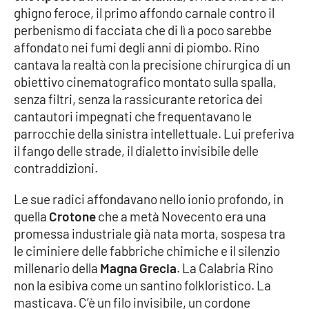
ghigno feroce, il primo affondo carnale contro il
perbenismo di facciata che di lì a poco sarebbe
Cultura
affondato nei fumi degli anni di piombo. Rino
cantava la realtà con la precisione chirurgica di un
Economia e Lavoro
obiettivo cinematografico montato sulla spalla,
senza filtri, senza la rassicurante retorica dei
Politica
cantautori impegnati che frequentavano le
parrocchie della sinistra intellettuale. Lui preferiva
Sanità
il fango delle strade, il dialetto invisibile delle
contraddizioni.
Società
Le sue radici affondavano nello ionio profondo, in
Sport
quella
Crotone
che a metà Novecento era una
promessa industriale già nata morta, sospesa tra
le ciminiere delle fabbriche chimiche e il silenzio
RUBRICHE
millenario della
Magna Grecia
. La Calabria Rino
non la esibiva come un santino folkloristico. La
Good Morning Vietnam
masticava. C’è un filo invisibile, un cordone