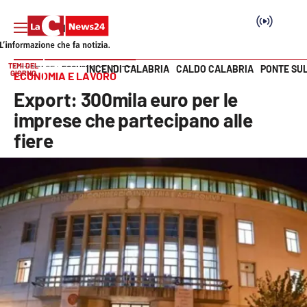
TEMI DEL
INCENDI CALABRIA
CALDO CALABRIA
PONTE SU
HOME PAGE
ECONOMIA E LAVORO
GIORNO
ECONOMIA E LAVORO
Vai
Export: 300mila euro per le
SEZIONI
imprese che partecipano alle
fiere
Cronaca
Politica
Attualità
Economia e lavoro
Italia Mondo