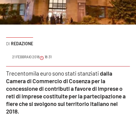
Sanità
Sport
Cultura
REDAZIONE
Podcast
21 FEBBRAIO 2018
18:31
Meteo
Trecentomila euro sono stati stanziati
dalla
Camera di Commercio di Cosenza per la
Editoriali
concessione di contributi a favore di imprese o
reti di imprese costituite per la partecipazione a
fiere che si svolgono sul territorio italiano nel
VIDEO
2018.
Ambiente
Cronaca