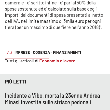
camerale - e' scritto infine - e' pari al 50% della
Parchi Marini Calabria
spese sostenute ed e' calcolato sulla base degli
importi dei documenti di spesa presentati al netto
Leggendo Alvaro insieme
dell'IVA, nel limite massimo di 3mila euro per ogni
fiera (per un massimo di due fiere nell'anno 2018)".
Imprese Di Calabria
Le perfidie di Antonella Grippo
TAG
IMPRESE ·
COSENZA ·
FINANZIAMENTI
Venti di comunicazione
Tutti gli articoli di
Economia e lavoro
STREAMING
PIÙ LETTI
LaC TV
Incidente a Vibo, morta la 23enne Andrea
LaC Network
Minasi investita sulle strisce pedonali
LaC OnAir