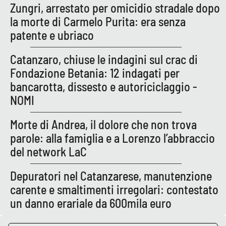
Zungri, arrestato per omicidio stradale dopo
la morte di Carmelo Purita: era senza
patente e ubriaco
EDIZIONI
LOCALI
Catanzaro, chiuse le indagini sul crac di
Catanzaro
Fondazione Betania: 12 indagati per
bancarotta, dissesto e autoriciclaggio -
Crotone
NOMI
Vibo Valentia
Morte di Andrea, il dolore che non trova
parole: alla famiglia e a Lorenzo l’abbraccio
Reggio Calabria
del network LaC
Cosenza
Depuratori nel Catanzarese, manutenzione
carente e smaltimenti irregolari: contestato
Lamezia Terme
un danno erariale da 600mila euro