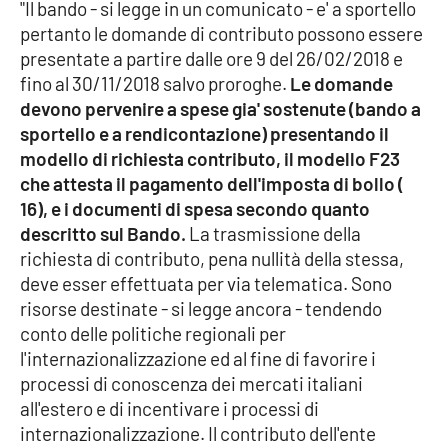
"Il bando - si legge in un comunicato - e' a sportello
pertanto le domande di contributo possono essere
Cultura
presentate a partire dalle ore 9 del 26/02/2018 e
fino al 30/11/2018 salvo proroghe.
Le domande
Economia e Lavoro
devono pervenire a spese gia' sostenute (bando a
sportello e a rendicontazione) presentando il
Politica
modello di richiesta contributo, il modello F23
che attesta il pagamento dell'imposta di bollo (
Sanità
16), e i documenti di spesa secondo quanto
descritto sul Bando.
La trasmissione della
Società
richiesta di contributo, pena nullità della stessa,
deve esser effettuata per via telematica. Sono
Sport
risorse destinate - si legge ancora - tendendo
conto delle politiche regionali per
l'internazionalizzazione ed al fine di favorire i
RUBRICHE
processi di conoscenza dei mercati italiani
all'estero e di incentivare i processi di
Good Morning Vietnam
internazionalizzazione. Il contributo dell'ente