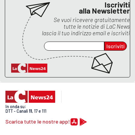
PROGETTI
SPECIALI
Iscriviti
alla Newsletter
Buona Sanità Calabria
Se vuoi ricevere gratuitamente
tutte le notizie di
LaC News
lascia il tuo indirizzo email e iscriviti
LA
CALABRIAVISIONE
Iscriviti
Destinazioni
Eventi
Food
Storie
In onda su:
DTT - Canali
11
, 17 e 111
Scarica tutte le nostre app!
LAC
NETWORK