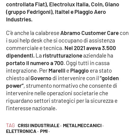
controllata Fiat), Electrolux Italia, Coin, Giano
(gruppo Fedrigoni), Italtel e Piaggio Aero
APP
Industries.
Android
C’è anche la calabrese
Abramo Customer Care
con
i suoi help desk che si occupano di assistenza
Apple
commerciale e tecnica.
Nel 2021 aveva 3.500
dipendenti.
La
ristrutturazione
aziendale ha
portato il numero a 700
. Oggi tutti in cassa
integrazione. Per
Marelli
e
Piaggio
era stato
chiesto al
Governo
di intervenire con il
“golden
power”
, strumento normativo che consente di
intervenire nelle operazioni societarie che
riguardano settori strategici per la sicurezza e
l’interesse nazionale.
TAG
CRISI INDUSTRIALE ·
METALMECCANICI ·
ELETTRONICA ·
PMI ·