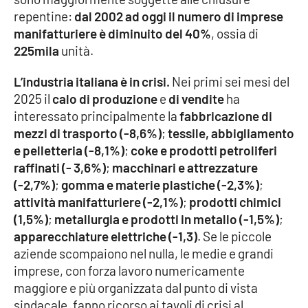
repentine:
dal 2002 ad oggi il numero di imprese
Cultura
manifatturiere è diminuito del 40%
, ossia di
225mila
unità.
Economia e Lavoro
L’industria italiana è in crisi.
Nei primi sei mesi del
2025 il
calo di produzione
e
di vendite
ha
Politica
interessato principalmente la
fabbricazione di
mezzi di trasporto (-8,6%)
;
tessile, abbigliamento
Sanità
e pelletteria (-8,1%)
;
coke e prodotti petroliferi
raffinati (- 3,6%)
;
macchinari e attrezzature
Società
(-2,7%)
;
gomma e materie plastiche (-2,3%)
;
attività manifatturiere (-2,1%)
;
prodotti chimici
Sport
(1,5%)
;
metallurgia e prodotti in metallo (-1,5%)
;
apparecchiature elettriche (-1,3)
. Se le piccole
aziende scompaiono nel nulla, le medie e grandi
RUBRICHE
imprese, con forza lavoro numericamente
Good Morning Vietnam
maggiore e più organizzata dal punto di vista
sindacale, fanno ricorso ai tavoli di crisi al