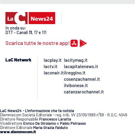
In onda su:
DTT - Canali
11
, 17 e 111
Scarica tutte le nostre app!
LaC Network
lacplay.it
lacitymag.it
lactv.it
lacapitalenews.it
laconair.it
ilreggino.it
cosenzachannel.it
ilvibonese.it
catanzarochannel.it
LaC News24 - L’informazione che fa notizia
Diemmecom Società Editoriale - reg. trib. VV 23/05/1989 n°68 - R.O.C. 4049
Direttore Responsabile
Francesco Laratta
Vicedirettore
Enrico De Girolamo
e
Pablo Petrasso
Direttore Editoriale
Maria Grazia Falduto
www.diemmecom.it