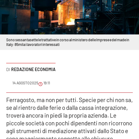
Sanità
Sport
Cultura
Sono sessantasette le trattative in corso al ministero delle Imprese e del made in
Italy: 85mila i lavoratori interessati
Podcast
Meteo
REDAZIONE ECONOMIA
Editoriali
14 AGOSTO 2025
19:11
Ferragosto, ma non per tutti. Specie per chi non sa,
se al rientro dalle ferie o dalla cassa integrazione,
VIDEO
troverà ancora in piedi la propria azienda. Le
Ambiente
piccole società con pochi dipendenti non ricorrono
agli strumenti di mediazione attivati dallo Stato e
Cronaca
sono maggiormente soggette alle chiusure