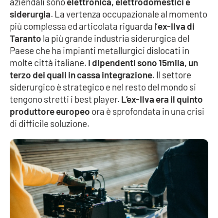
aziendali sono
elettronica, elettrodomestici e
PROGETTI
SPECIALI
siderurgia
. La vertenza occupazionale al momento
Buona Sanità Calabria
più complessa ed articolata riguarda l’
ex-Ilva di
Taranto
la più grande industria siderurgica del
Paese che ha impianti metallurgici dislocati in
molte città italiane.
I dipendenti sono 15mila, un
LA
CALABRIAVISIONE
terzo dei quali in cassa integrazione
. Il settore
Destinazioni
siderurgico è strategico e nel resto del mondo si
tengono stretti i best player.
L’ex-Ilva era il quinto
Eventi
produttore europeo
ora è sprofondata in una crisi
di difficile soluzione.
Food
Storie
LAC
NETWORK