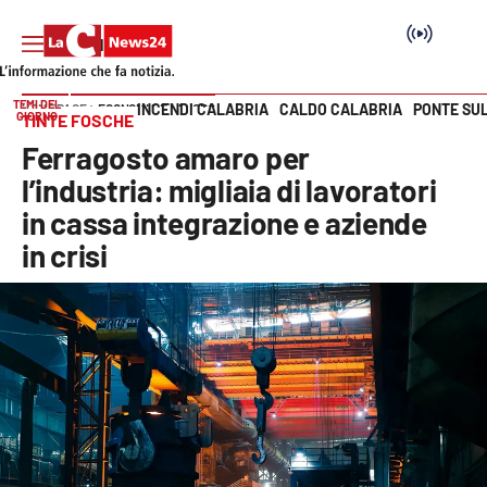
TEMI DEL
INCENDI CALABRIA
CALDO CALABRIA
PONTE SU
HOME PAGE
ECONOMIA E LAVORO
GIORNO
TINTE FOSCHE
Vai
Ferragosto amaro per
SEZIONI
l’industria: migliaia di lavoratori
in cassa integrazione e aziende
Cronaca
in crisi
Politica
Attualità
Economia e lavoro
Italia Mondo