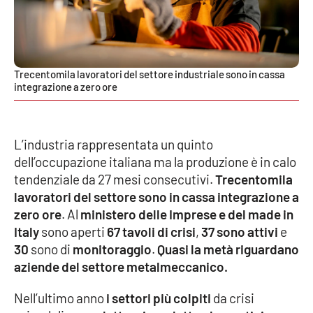
EDIZIONI
LOCALI
Trecentomila lavoratori del settore industriale sono in cassa
Catanzaro
integrazione a zero ore
Crotone
L’industria rappresentata un quinto
Vibo Valentia
dell’occupazione italiana ma la produzione è in calo
tendenziale da 27 mesi consecutivi.
Trecentomila
Reggio Calabria
lavoratori del settore sono in cassa integrazione a
zero ore
. Al
ministero delle Imprese e del made in
Cosenza
Italy
sono aperti
67 tavoli di crisi
,
37 sono attivi
e
30
sono di
monitoraggio
.
Quasi la metà riguardano
Lamezia Terme
aziende del settore metalmeccanico.
Nell’ultimo anno
i settori più colpiti
da crisi