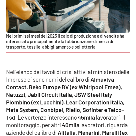
Lacplay.it
Lactv.it
Laconair.it
Nei primi sei mesi del 2025 il calo di produzione e di vendite ha
interessato principalmente la fabbricazione di mezzi di
trasporto, tessile, abbigliamento e pelletteria
Lacitymag.it
Lacapitalenews.it
Nell’elenco dei tavoli di crisi attivi al ministero delle
Ilreggino.it
Imprese ci sono nomi del calibro di
Almaviva
Contact, Beko Europe BV (ex Whirlpool Emea),
Cosenzachannel.it
Natuzzi, Jabil Circuit Italia, JSW Steel Italy
Piombino (ex Lucchini), Lear Corporation Italia,
Meta System, Conbipel, Riello, Sofinter e Telco-
Ilvibonese.it
Tsd
. Le vertenze interessano
45mila
lavoratori. Il
monitoraggio, per altri
40mila
lavoratori, riguarda
Catanzarochannel.it
aziende del calibro di
Alitalia, Menarini, Marelli (ex