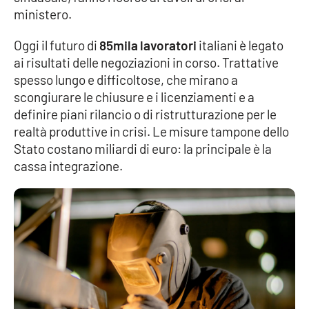
ministero.
Parchi Marini Calabria
Oggi il futuro di
85mila lavoratori
italiani è legato
Leggendo Alvaro insieme
ai risultati delle negoziazioni in corso. Trattative
spesso lungo e difficoltose, che mirano a
Imprese Di Calabria
scongiurare le chiusure e i licenziamenti e a
definire piani rilancio o di ristrutturazione per le
Le perfidie di Antonella Grippo
realtà produttive in crisi. Le misure tampone dello
Stato costano miliardi di euro: la principale è la
Venti di comunicazione
cassa integrazione.
STREAMING
LaC TV
LaC Network
LaC OnAir