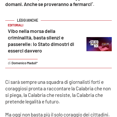
PROGETTI
SPECIALI
domani. Anche se proveranno a fermarci
”.
Buona Sanità Calabria
EDITORIALI
Vibo nella morsa della
LA
CALABRIAVISIONE
criminalità, basta silenzi e
passerelle: lo Stato dimostri di
Destinazioni
esserci davvero
Eventi
Domenico Maduli*
Food
Ci sarà sempre una squadra di giornalisti forti e
Storie
coraggiosi pronta a raccontare la Calabria che non
si piega, la Calabria che resiste, la Calabria che
pretende legalità e futuro.
LAC
NETWORK
Ma oggi non basta più il solo coraggio dei cittadini.