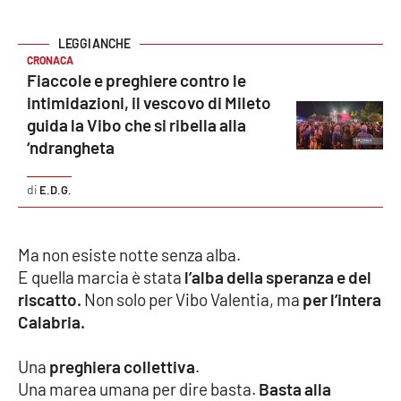
Cultura
CRONACA
Fiaccole e preghiere contro le
Economia e Lavoro
intimidazioni, il vescovo di Mileto
guida la Vibo che si ribella alla
Politica
‘ndrangheta
Sanità
E.D.G.
Società
Ma non esiste notte senza alba.
Sport
E quella marcia è stata
l’alba della speranza e del
riscatto.
Non solo per Vibo Valentia, ma
per l’intera
Calabria.
RUBRICHE
Una
preghiera collettiva
.
Good Morning Vietnam
Una marea umana per dire basta.
Basta alla