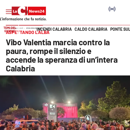
TEMI DEL
INCENDI CALABRIA
CALDO CALABRIA
PONTE SU
HOME PAGE
EDITORIALI
GIORNO
ASPETTANDO L’ALBA
Vai
Vibo Valentia marcia contro la
SEZIONI
paura, rompe il silenzio e
accende la speranza di un’intera
Cronaca
Calabria
Politica
Attualità
Economia e lavoro
Italia Mondo