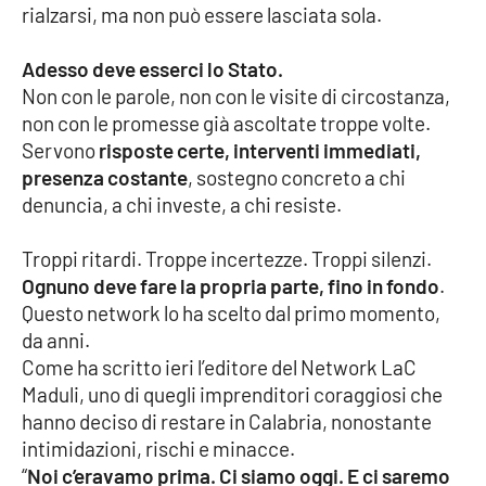
rialzarsi, ma non può essere lasciata sola.
Adesso deve esserci lo Stato.
EDIZIONI
LOCALI
Non con le parole, non con le visite di circostanza,
non con le promesse già ascoltate troppe volte.
Catanzaro
Servono
risposte certe, interventi immediati,
presenza costante
, sostegno concreto a chi
Crotone
denuncia, a chi investe, a chi resiste.
Vibo Valentia
Troppi ritardi. Troppe incertezze. Troppi silenzi.
Ognuno deve fare la propria parte, fino in fondo
.
Reggio Calabria
Questo network lo ha scelto dal primo momento,
da anni.
Cosenza
Come ha scritto ieri l’editore del Network LaC
Maduli, uno di quegli imprenditori coraggiosi che
Lamezia Terme
hanno deciso di restare in Calabria, nonostante
intimidazioni, rischi e minacce.
“
Noi c’eravamo prima. Ci siamo oggi. E ci saremo