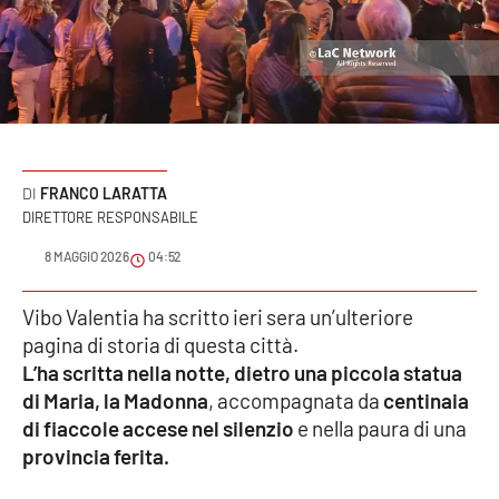
Sanità
Sport
Cultura
Podcast
FRANCO LARATTA
DIRETTORE RESPONSABILE
Meteo
8 MAGGIO 2026
04:52
Editoriali
Vibo Valentia ha scritto ieri sera un’ulteriore
pagina di storia di questa città.
L’ha scritta nella notte, dietro una piccola statua
VIDEO
di Maria, la Madonna
, accompagnata da
centinaia
di fiaccole accese nel silenzio
e nella paura di una
Ambiente
provincia ferita.
Cronaca