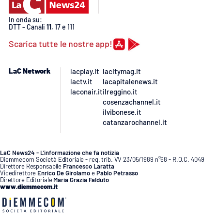
In onda su:
DTT - Canali
11
, 17 e 111
Scarica tutte le nostre app!
LaC Network
lacplay.it
lacitymag.it
lactv.it
lacapitalenews.it
laconair.it
ilreggino.it
cosenzachannel.it
ilvibonese.it
catanzarochannel.it
LaC News24 - L’informazione che fa notizia
Diemmecom Società Editoriale - reg. trib. VV 23/05/1989 n°68 - R.O.C. 4049
Direttore Responsabile
Francesco Laratta
Vicedirettore
Enrico De Girolamo
e
Pablo Petrasso
Direttore Editoriale
Maria Grazia Falduto
www.diemmecom.it