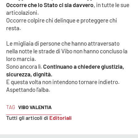
Lacplay.it
Occorre che lo Stato ci sia davvero
, in tutte le sue
articolazioni.
Lactv.it
Occorre colpire chi delinque e proteggere chi
resta.
Laconair.it
Le migliaia di persone che hanno attraversato
Lacitymag.it
nella notte le strade di Vibo non hanno concluso la
loro marcia.
Lacapitalenews.it
Sono ancora lì.
Continuano a chiedere giustizia,
sicurezza, dignità.
Ilreggino.it
E questa volta non intendono tornare indietro.
Aspettando l’alba.
Cosenzachannel.it
TAG
VIBO VALENTIA
Ilvibonese.it
Tutti gli articoli di
Editoriali
Catanzarochannel.it