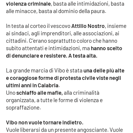
violenza criminale
, basta alle intimidazioni, basta
Parchi Marini Calabria
alle minacce, basta al dominio della paura.
Leggendo Alvaro insieme
In testa al corteo il vescovo
Attilio Nostro
, insieme
ai sindaci, agli imprenditori, alle associazioni, ai
Imprese Di Calabria
cittadini. C’erano soprattutto coloro che hanno
subito attentati e intimidazioni, ma
hanno scelto
Le perfidie di Antonella Grippo
di denunciare e resistere. A testa alta.
Venti di comunicazione
La grande marcia di Vibo è stata
una delle più alte
e coraggiose forme di protesta civile viste negli
ultimi anni in Calabria
.
STREAMING
Uno
schiaffo alle mafie,
alla criminalità
organizzata, a tutte le forme di violenza e
LaC TV
sopraffazione.
LaC Network
Vibo non vuole tornare indietro.
Vuole liberarsi da un presente angosciante. Vuole
LaC OnAir