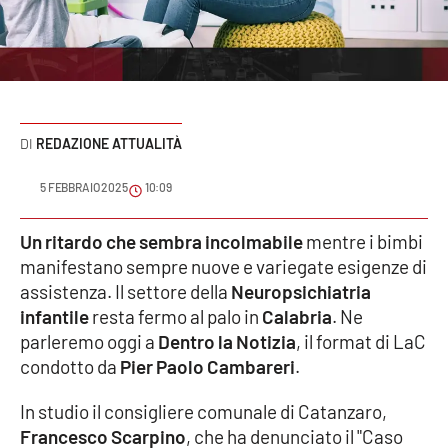
Sanità
Sport
Cultura
REDAZIONE ATTUALITÀ
Podcast
5 FEBBRAIO 2025
10:09
Meteo
Un ritardo che sembra incolmabile
mentre i bimbi
manifestano sempre nuove e variegate esigenze di
Editoriali
assistenza. Il settore della
Neuropsichiatria
infantile
resta fermo al palo in
Calabria
. Ne
parleremo oggi a
Dentro la Notizia
, il format di LaC
VIDEO
condotto da
Pier Paolo Cambareri
.
Ambiente
In studio il consigliere comunale di Catanzaro,
Francesco Scarpino
, che ha denunciato il "Caso
Cronaca