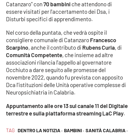
Catanzaro" con
70 bambini
che attendono di
essere visitati per l'accertamento dei Dsa, i
Cultura
Disturbi specifici di apprendimento.
Economia e Lavoro
Nel corso della puntata, che vedrà ospite il
consigliere comunale di Catanzaro
Francesco
Politica
Scarpino
, anche il contributo di
Rubens Curia
, di
Comunità Competente
, che insieme ad altre
Sanità
associazioni rilancia l'appello al governatore
Occhiuto a dare seguito alle promesse del
Società
novembre 2022, quando fu prevista con apposito
Dca l'istituzioni delle Unità operative complesse di
Sport
Neuropsichiatria in Calabria.
Appuntamento alle ore 13 sul canale 11 del Digitale
RUBRICHE
terrestre e sulla piattaforma streaming LaC Play
.
Good Morning Vietnam
TAG
DENTRO LA NOTIZIA ·
BAMBINI ·
SANITÀ CALABRIA ·