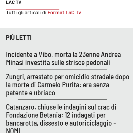
LAC TV
Parchi Marini Calabria
Tutti gli articoli di
Format LaC Tv
Leggendo Alvaro insieme
Imprese Di Calabria
PIÙ LETTI
Le perfidie di Antonella Grippo
Incidente a Vibo, morta la 23enne Andrea
Minasi investita sulle strisce pedonali
Venti di comunicazione
Zungri, arrestato per omicidio stradale dopo
la morte di Carmelo Purita: era senza
STREAMING
patente e ubriaco
LaC TV
Catanzaro, chiuse le indagini sul crac di
Fondazione Betania: 12 indagati per
LaC Network
bancarotta, dissesto e autoriciclaggio -
NOMI
LaC OnAir