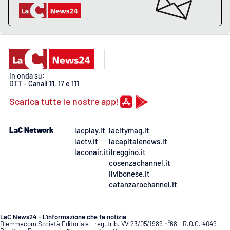
PROGETTI
SPECIALI
Buona Sanità Calabria
LA
CALABRIAVISIONE
In onda su:
DTT - Canali
11
, 17 e 111
Destinazioni
Scarica tutte le nostre app!
Eventi
LaC Network
lacplay.it
lacitymag.it
lactv.it
lacapitalenews.it
Food
laconair.it
ilreggino.it
cosenzachannel.it
Storie
ilvibonese.it
catanzarochannel.it
LAC
NETWORK
LaC News24 - L’informazione che fa notizia
Diemmecom Società Editoriale - reg. trib. VV 23/05/1989 n°68 - R.O.C. 4049