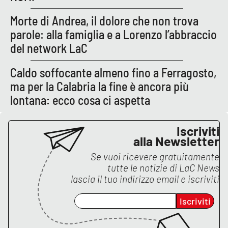
Morte di Andrea, il dolore che non trova
parole: alla famiglia e a Lorenzo l’abbraccio
EDIZIONI
LOCALI
del network LaC
Catanzaro
Caldo soffocante almeno fino a Ferragosto,
ma per la Calabria la fine è ancora più
Crotone
lontana: ecco cosa ci aspetta
Vibo Valentia
Iscriviti
alla Newsletter
Reggio Calabria
Se vuoi ricevere gratuitamente
Cosenza
tutte le notizie di
LaC News
lascia il tuo indirizzo email e iscriviti
Lamezia Terme
Iscriviti