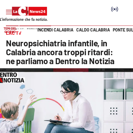
TEMI DEL
INCENDI CALABRIA
CALDO CALABRIA
PONTE SU
HOME PAGE
FORMAT LAC TV
GIORNO
LAC TV
Vai
Neuropsichiatria infantile, in
SEZIONI
Calabria ancora troppi ritardi:
ne parliamo a Dentro la Notizia
Cronaca
Politica
Attualità
Economia e lavoro
Italia Mondo