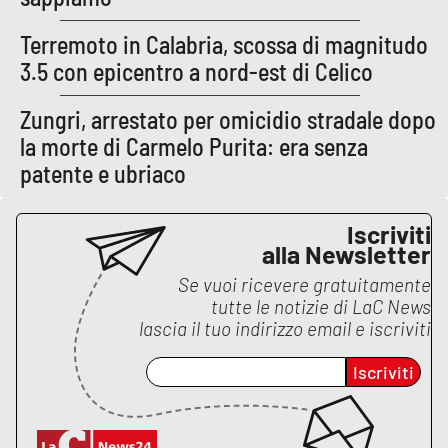
Terremoto in Calabria, scossa di magnitudo
3.5 con epicentro a nord-est di Celico
EDIZIONI
LOCALI
Zungri, arrestato per omicidio stradale dopo
Catanzaro
la morte di Carmelo Purita: era senza
patente e ubriaco
Crotone
Vibo Valentia
Iscriviti
alla Newsletter
Reggio Calabria
Se vuoi ricevere gratuitamente
tutte le notizie di
LaC News
Cosenza
lascia il tuo indirizzo email e iscriviti
Iscriviti
Lamezia Terme