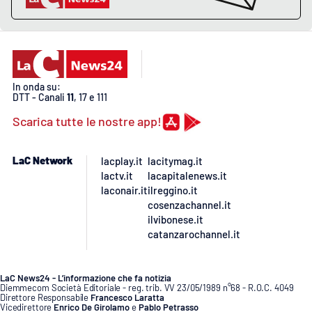
PROGETTI
SPECIALI
Buona Sanità Calabria
In onda su:
LA
CALABRIAVISIONE
DTT - Canali
11
, 17 e 111
Scarica tutte le nostre app!
Destinazioni
Eventi
LaC Network
lacplay.it
lacitymag.it
lactv.it
lacapitalenews.it
laconair.it
ilreggino.it
Food
cosenzachannel.it
ilvibonese.it
Storie
catanzarochannel.it
LaC News24 - L’informazione che fa notizia
LAC
NETWORK
Diemmecom Società Editoriale - reg. trib. VV 23/05/1989 n°68 - R.O.C. 4049
Direttore Responsabile
Francesco Laratta
Vicedirettore
Enrico De Girolamo
e
Pablo Petrasso