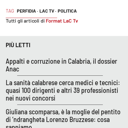
Parchi Marini Calabria
TAG
PERFIDIA ·
LAC TV ·
POLITICA
Leggendo Alvaro insieme
Tutti gli articoli di
Format LaC Tv
Imprese Di Calabria
PIÙ LETTI
Le perfidie di Antonella Grippo
Appalti e corruzione in Calabria, il dossier
Venti di comunicazione
Anac
La sanità calabrese cerca medici e tecnici:
STREAMING
quasi 100 dirigenti e altri 39 professionisti
nei nuovi concorsi
LaC TV
Giuliana scomparsa, è la moglie del pentito
LaC Network
di ’ndrangheta Lorenzo Bruzzese: cosa
sappiamo
LaC OnAir