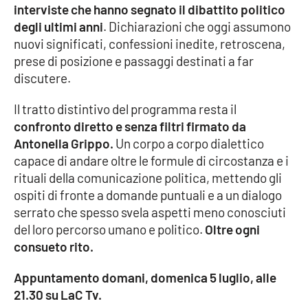
interviste che hanno segnato il dibattito politico
degli ultimi anni
. Dichiarazioni che oggi assumono
Cultura
nuovi significati, confessioni inedite, retroscena,
prese di posizione e passaggi destinati a far
Economia e Lavoro
discutere.
Politica
Il tratto distintivo del programma resta il
confronto diretto e senza filtri firmato da
Sanità
Antonella Grippo.
Un corpo a corpo dialettico
capace di andare oltre le formule di circostanza e i
Società
rituali della comunicazione politica, mettendo gli
ospiti di fronte a domande puntuali e a un dialogo
Sport
serrato che spesso svela aspetti meno conosciuti
del loro percorso umano e politico.
Oltre ogni
consueto rito.
RUBRICHE
Appuntamento domani, domenica 5 luglio, alle
Good Morning Vietnam
21.30 su LaC Tv.