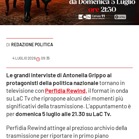
Sanità
Sport
Cultura
REDAZIONE POLITICA
Podcast
4 LUGLIO 2026
09:35
Meteo
Le grandi interviste di Antonella Grippo ai
protagonisti della politica nazionale
tornano in
Editoriali
televisione con
Perfidia Rewind,
il format in onda
su LaC Tv che ripropone alcuni dei momenti più
significativi della trasmissione. L'appuntamento è
VIDEO
per
domenica 5 luglio alle 21.30 su LaC Tv.
Ambiente
Perfidia Rewind attinge al prezioso archivio della
trasmissione per riportare in primo piano
Cronaca