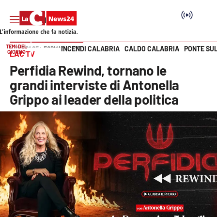
TEMI DEL
INCENDI CALABRIA
CALDO CALABRIA
PONTE SU
HOME PAGE
FORMAT LAC TV
GIORNO
LAC TV
Vai
Perfidia Rewind, tornano le
SEZIONI
grandi interviste di Antonella
Grippo ai leader della politica
Cronaca
Politica
Attualità
Economia e lavoro
Italia Mondo