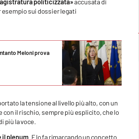
agistratura politicizzata»
accusata di
r esempio sui dossier legati
intanto Meloni prova
rtato la tensione al livello più alto, con un
e con il rischio, sempre più esplicito, che lo
i più la voce.
e il plenum
. E lo fa rimarcando un concetto