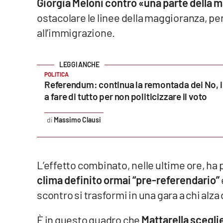
Giorgia Meloni contro «una parte della m
ostacolare le linee della maggioranza, pe
Reggio Calabria
all’immigrazione.
Cosenza
Lamezia Terme
POLITICA
Referendum: continua la remontada dei No, 
a fare di tutto per non politicizzare il voto
Progetti
speciali
Massimo Clausi
Buona Sanità Calabria
La
L’effetto combinato, nelle ultime ore, ha po
Calabriavisione
clima definito ormai “pre-referendario”
Destinazioni
scontro si trasformi in una gara a chi alza d
Eventi
È in questo quadro che
Mattarella scegli