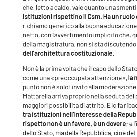
Food
che, letto a caldo, vale quanto una smentit
istituzioni rispettino il Csm. Ha un ruolo 
Storie
richiamo generico alla buona educazione. 
netto, con l’avvertimento implicito che, 
LaC
della magistratura, non si sta discutendo 
Network
dell’architettura costituzionale
.
Lacplay.it
Non è la prima volta che il capo dello Stat
Lactv.it
come una «preoccupata attenzione»,
la 
Laconair.it
punto non è solo l’invito alla moderazione
Mattarella arriva proprio nella seduta del
Lacitymag.it
maggiori possibilità di attrito. E lo fa ri
tra istituzioni nell’interesse della Repub
Lacapitalenews.it
rispetto non è un favore, è un dovere
; e 
Ilreggino.it
dello Stato, ma della Repubblica, cioè del