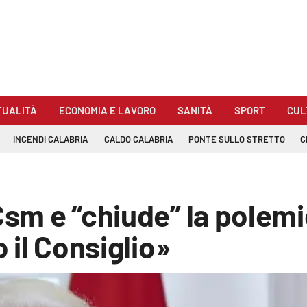
TUALITÀ
ECONOMIA E LAVORO
SANITÀ
SPORT
CUL
INCENDI CALABRIA
CALDO CALABRIA
PONTE SULLO STRETTO
C
Csm e “chiude” la polemi
o il Consiglio»