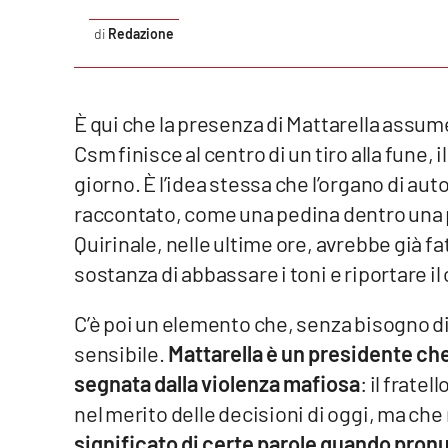
Privacy
Redazione
Cookie policy
È qui che la presenza di Mattarella assum
Note legali
Csm finisce al centro di un tiro alla fune, 
giorno. È l’idea stessa che l’organo di a
raccontato, come una pedina dentro una pa
Quirinale, nelle ultime ore, avrebbe già fa
sostanza di abbassare i toni e riportare il
C’è poi un elemento che, senza bisogno di
sensibile.
Mattarella è un presidente che
segnata dalla violenza mafiosa
: il frate
nel merito delle decisioni di oggi, ma ch
significato di certe parole quando pronu