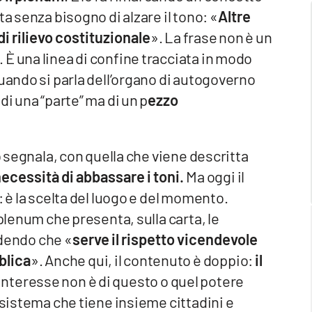
a senza bisogno di alzare il tono: «
Altre
di rilievo costituzionale
». La frase non è un
È una linea di confine tracciata in modo
quando si parla dell’organo di autogoverno
di una “parte” ma di un p
ezzo
o segnala, con quella che viene descritta
necessità di abbassare i toni.
Ma oggi il
: è la scelta del luogo e del momento.
 plenum che presenta, sulla carta, le
badendo che «
serve il rispetto vicendevole
blica
». Anche qui, il contenuto è doppio:
il
l’interesse non è di questo o quel potere
 sistema che tiene insieme cittadini e