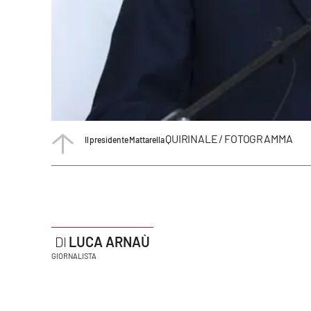
Politica
Sanità
Società
Sport
QUIRINALE / FOTOGRAMMA
Il presidente Mattarella
Rubriche
Good Morning Vietnam
Parchi Marini Calabria
Leggendo Alvaro insieme
LUCA ARNAÙ
GIORNALISTA
Imprese Di Calabria
Le perfidie di Antonella Grippo