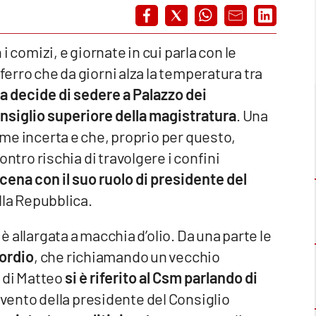
 i comizi, e giornate in cui parla con le
ferro che da giorni alza la temperatura tra
a decide di sedere a Palazzo dei
onsiglio superiore della magistratura
. Una
come incerta e che, proprio per questo,
ontro rischia di travolgere i confini
scena con il suo ruolo di presidente del
lla Repubblica.
 è allargata a macchia d’olio. Da una parte le
ordio
, che richiamando un vecchio
 di Matteo
si è riferito al Csm parlando di
tervento della presidente del Consiglio