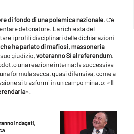
ore di fondo di una polemica nazionale
. C’è
entare detonatore. La richiesta del
tare i profili disciplinari delle dichiarazioni
, che ha parlato di mafiosi, massoneria
a suo giudizio,
voteranno Sì al referendum
.
rodotto una reazione interna: la successiva
n una formula secca, quasi difensiva, come a
ussione si trasformi in un campo minato: «
Il
erendaria
».
eranno indagati,
ica