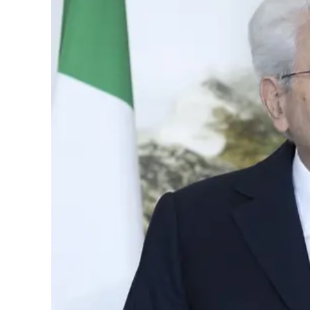
Cultura
Podcast
Meteo
Editoriali
Video
Ambiente
Cronaca
Cultura
Economia e Lavoro