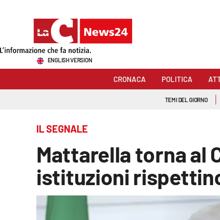
Sezioni
ENGLISH VERSION
Cronaca
CRONACA
POLITICA
AT
Politica
TEMI DEL GIORNO
Attualità
IL SEGNALE
Economia e lavoro
Mattarella torna al 
Italia Mondo
istituzioni rispettin
Sanità
Sport