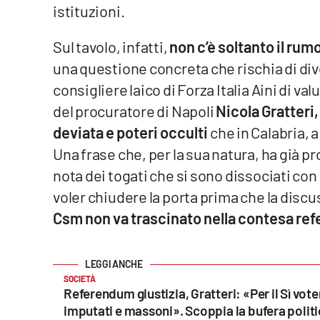
istituzioni.
Cosenzachannel.it
Sul tavolo, infatti,
non c’è soltanto il rum
Ilvibonese.it
una questione concreta che rischia di div
Catanzarochannel.it
consigliere laico di Forza Italia Aini di valu
del procuratore di Napoli
Nicola Gratteri
App
deviata e poteri occulti
che in Calabria, 
Una frase che, per la sua natura, ha già p
Android
nota dei togati che si sono dissociati co
Apple
voler chiudere la porta prima che la disc
Csm non va trascinato nella contesa ref
Vai
SOCIETÀ
Referendum giustizia, Gratteri: «Per il Sì vot
imputati e massoni». Scoppia la bufera polit