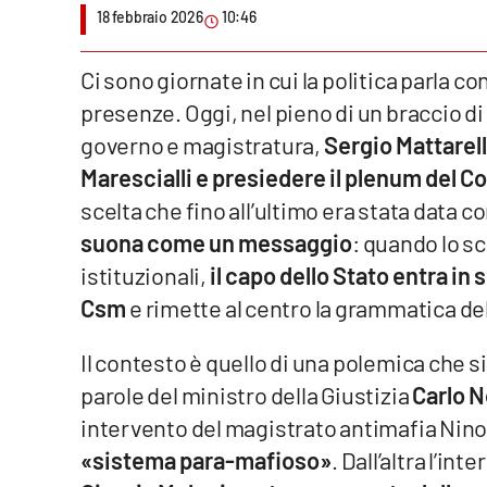
18 febbraio 2026
10:46
Venti di comunicazione
Ci sono giornate in cui la politica parla con
presenze. Oggi, nel pieno di un braccio di 
Streaming
governo e magistratura,
Sergio Mattarell
LaC TV
Marescialli e presiedere il plenum del C
LaC Network
scelta che fino all’ultimo era stata data 
suona come un messaggio
: quando lo sc
LaC OnAir
istituzionali,
il capo dello Stato entra in 
Csm
e rimette al centro la grammatica de
Edizioni
locali
Il contesto è quello di una polemica che si
Catanzaro
parole del ministro della Giustizia
Carlo N
intervento del magistrato antimafia Nino
Crotone
«sistema para-mafioso»
. Dall’altra l’in
Vibo Valentia