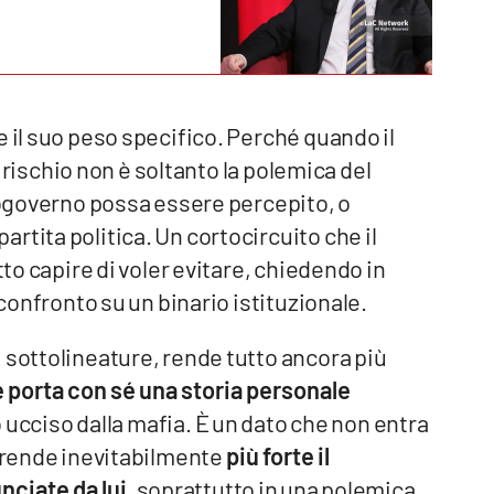
e il suo peso specifico. Perché quando il
il rischio non è soltanto la polemica del
utogoverno possa essere percepito, o
rtita politica. Un cortocircuito che il
tto capire di voler evitare, chiedendo in
 confronto su un binario istituzionale.
 sottolineature, rende tutto ancora più
 porta con sé una storia personale
llo ucciso dalla mafia. È un dato che non entra
e rende inevitabilmente
più forte il
nciate da lui
, soprattutto in una polemica