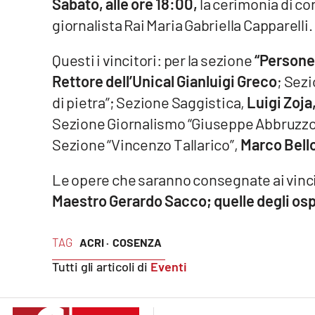
Sabato, alle ore 18:00,
la cerimonia di co
Food
giornalista Rai Maria Gabriella Capparelli.
Storie
Questi i vincitori: per la sezione
“Persone 
Rettore dell’Unical Gianluigi Greco
; Sezi
LaC
di pietra”; Sezione Saggistica,
Luigi Zoja
Network
Sezione Giornalismo “Giuseppe Abbruzzo
Lacplay.it
Sezione “Vincenzo Tallarico”,
Marco Bell
Lactv.it
Le opere che saranno consegnate ai vinci
Laconair.it
Maestro Gerardo Sacco; quelle degli ospi
Lacitymag.it
TAG
ACRI ·
COSENZA
Lacapitalenews.it
Tutti gli articoli di
Eventi
Ilreggino.it