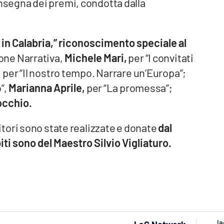
nsegna dei premi, condotta dalla
in Calabria,” riconoscimento speciale al
one Narrativa,
Michele Mari,
per “I convitati
,
per “Il nostro tempo. Narrare un’Europa”;
”,
Marianna Aprile,
per “La promessa”;
occhio.
tori sono state realizzate e donate
dal
ti sono del Maestro Silvio Vigliaturo.
la