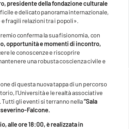
o, presidente della fondazione culturale
ifficile e delicato panorama internazionale,
 fragili relazioni tra i popoli».
Premio conferma la sua fisionomia, con
go, opportunità e momenti di incontro,
cere le conoscenze e riscoprire
ar mantenere una robusta coscienza civile e
ione di questa nuova tappa di un percorso
orio, l’Università e le realtà associative
Tutti gli eventi si terranno nella
“Sala
anseverino-Falcone.
, alle ore 18:00, è realizzata in