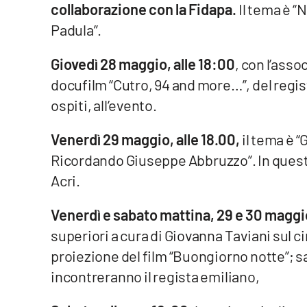
collaborazione con la Fidapa.
Il tema è “
Padula”.
Reggio Calabria
Cosenza
Giovedì 28 maggio, alle 18:00
, con l’ass
docufilm “Cutro, 94 and more…”, del regis
Lamezia Terme
ospiti, all’evento.
Venerdì 29 maggio, alle 18.00,
il tema è “
Progetti
speciali
Ricordando Giuseppe Abbruzzo”. In quest
Buona Sanità Calabria
Acri.
Venerdì e sabato mattina, 29 e 30 maggi
La
Calabriavisione
superiori a cura di Giovanna Taviani sul 
Destinazioni
proiezione del film “Buongiorno notte”; saba
incontreranno il regista emiliano,
Eventi