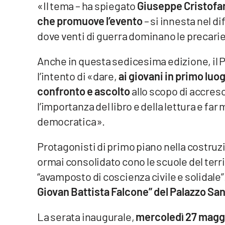
«Il tema – ha spiegato
Giuseppe Cristofar
Venti di comunicazione
che promuove l’evento
– si innesta nel d
dove venti di guerra dominano le precarie e
Streaming
Anche in questa sedicesima edizione, il 
LaC TV
l’intento di «dare,
ai giovani in primo luo
confronto e ascolto
allo scopo di accres
LaC Network
l’importanza del libro e della lettura e f
LaC OnAir
democratica».
Protagonisti di primo piano nella costruz
Edizioni
locali
ormai consolidato cono le scuole del territ
Catanzaro
“avamposto di coscienza civile e solidale”. 
Giovan Battista Falcone” del Palazzo S
Crotone
La serata inaugurale,
mercoledì 27 maggio
Vibo Valentia