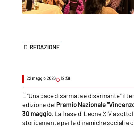
Politica
Sanità
Società
Sport
REDAZIONE
Rubriche
Good Morning Vietnam
22 maggio 2026
12:58
Parchi Marini Calabria
È “Una pace disarmata e disarmante” il t
Leggendo Alvaro insieme
edizione del
Premio Nazionale “Vincenzo 
30 maggio
. La frase di Leone XIV a sotto
Imprese Di Calabria
storicamente per le dinamiche sociali e c
Le perfidie di Antonella Grippo