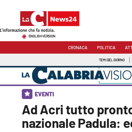
Sezioni
ENGLISH VERSION
Cronaca
CRONACA
POLITICA
AT
Politica
TEMI DEL GIORNO
Attualità
Economia e lavoro
EVENTI
Italia Mondo
Ad Acri tutto pronto
Sanità
nazionale Padula: ec
Sport