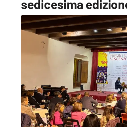
sedicesima edizion
Cultura
Podcast
Meteo
Editoriali
Video
Ambiente
Cronaca
Cultura
Economia e Lavoro