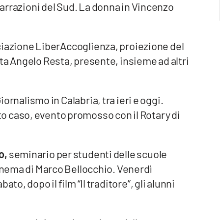
Narrazioni del Sud. La donna in Vincenzo
ociazione LiberAccoglienza, proiezione del
ta Angelo Resta, presente, insieme ad altri
Giornalismo in Calabria, tra ieri e oggi.
o caso, evento promosso con il Rotary di
o,
seminario per studenti delle scuole
cinema di Marco Bellocchio. Venerdì
to, dopo il film “Il traditore”, gli alunni