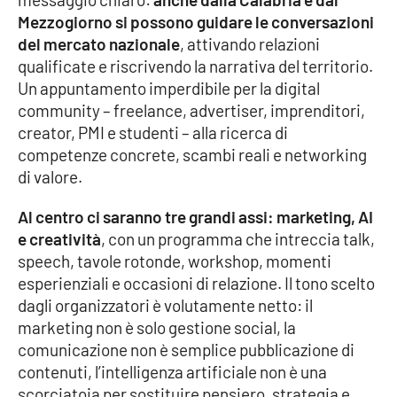
Parchi Marini Calabria
Mezzogiorno si possono guidare le conversazioni
del mercato nazionale
, attivando relazioni
Leggendo Alvaro insieme
qualificate e riscrivendo la narrativa del territorio.
Un appuntamento imperdibile per la digital
Imprese Di Calabria
community – freelance, advertiser, imprenditori,
creator, PMI e studenti – alla ricerca di
Le perfidie di Antonella Grippo
competenze concrete, scambi reali e networking
di valore.
Venti di comunicazione
Al centro ci saranno tre grandi assi: marketing, AI
e creatività
, con un programma che intreccia talk,
speech, tavole rotonde, workshop, momenti
STREAMING
esperienziali e occasioni di relazione. Il tono scelto
LaC TV
dagli organizzatori è volutamente netto: il
marketing non è solo gestione social, la
comunicazione non è semplice pubblicazione di
LaC Network
contenuti, l’intelligenza artificiale non è una
scorciatoia per sostituire pensiero, strategia e
LaC OnAir