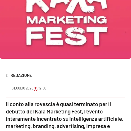
Sanità
Sport
Cultura
Podcast
Meteo
REDAZIONE
Editoriali
6 LUGLIO 2026
12:06
VIDEO
Il conto alla rovescia è quasi terminato per il
debutto del Kala Marketing Fest, l'evento
Ambiente
interamente incentrato su intelligenza artificiale,
marketing, branding, advertising, impresa e
Cronaca