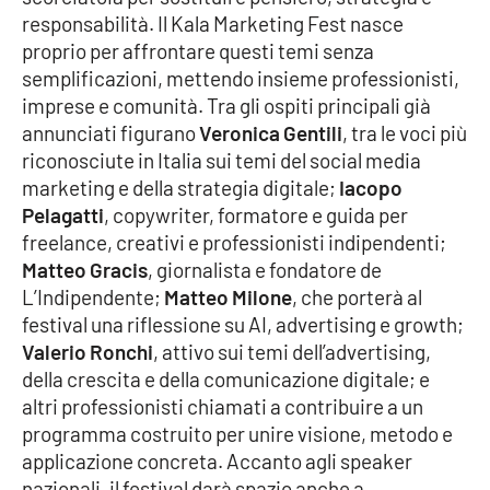
responsabilità. Il Kala Marketing Fest nasce
proprio per affrontare questi temi senza
semplificazioni, mettendo insieme professionisti,
EDIZIONI
LOCALI
imprese e comunità. Tra gli ospiti principali già
annunciati figurano
Veronica Gentili
, tra le voci più
Catanzaro
riconosciute in Italia sui temi del social media
marketing e della strategia digitale;
Iacopo
Crotone
Pelagatti
, copywriter, formatore e guida per
freelance, creativi e professionisti indipendenti;
Vibo Valentia
Matteo Gracis
, giornalista e fondatore de
L’Indipendente;
Matteo Milone
, che porterà al
Reggio Calabria
festival una riflessione su AI, advertising e growth;
Valerio Ronchi
, attivo sui temi dell’advertising,
Cosenza
della crescita e della comunicazione digitale; e
altri professionisti chiamati a contribuire a un
Lamezia Terme
programma costruito per unire visione, metodo e
applicazione concreta. Accanto agli speaker
nazionali, il festival darà spazio anche a