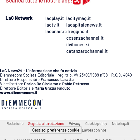
Scarica tutte le nostre app!
LaC Network
lacplay.it
lacitymag.it
lactv.it
lacapitalenews.it
laconair.it
ilreggino.it
cosenzachannel.it
ilvibonese.it
catanzarochannel.it
LaC News24 - L’informazione che fa notizia
Diemmecom Società Editoriale - reg. trib. VV 23/05/1989 n°68 - R.O.C. 4049
Direttore Responsabile
Francesco Laratta
Vicedirettore
Enrico De Girolamo
e
Pablo Petrasso
Direttore Editoriale
Maria Grazia Falduto
www.diemmecom.it
Redazione
Segnala alla redazione
Privacy
Cookie policy
Note legali
Gestisci preferenze cookie
Lavora con noi