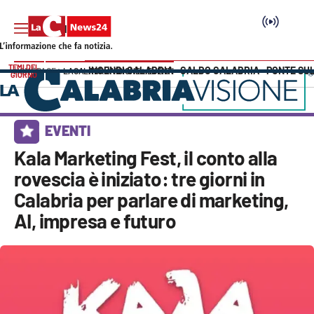
TEMI DEL
INCENDI CALABRIA
CALDO CALABRIA
PONTE SU
HOME PAGE
LACALABRIAVISIONE
EVENTI
GIORNO
Vai
SEZIONI
EVENTI
Cronaca
Kala Marketing Fest, il conto alla
rovescia è iniziato: tre giorni in
Politica
Calabria per parlare di marketing,
AI, impresa e futuro
Attualità
Economia e lavoro
Italia Mondo