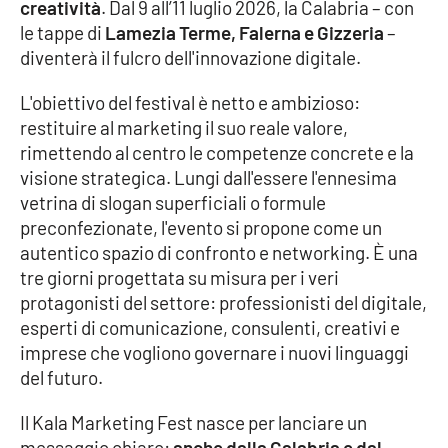
creatività
. Dal 9 all’11 luglio 2026, la Calabria – con
le tappe di
Lamezia Terme, Falerna e Gizzeria
–
Cultura
diventerà il fulcro dell'innovazione digitale.
Economia e Lavoro
L'obiettivo del festival è netto e ambizioso:
restituire al marketing il suo reale valore,
Politica
rimettendo al centro le competenze concrete e la
visione strategica. Lungi dall'essere l'ennesima
Sanità
vetrina di slogan superficiali o formule
preconfezionate, l'evento si propone come un
Società
autentico spazio di confronto e networking. È una
tre giorni progettata su misura per i veri
Sport
protagonisti del settore: professionisti del digitale,
esperti di comunicazione, consulenti, creativi e
imprese che vogliono governare i nuovi linguaggi
RUBRICHE
del futuro.
Good Morning Vietnam
Il Kala Marketing Fest nasce per lanciare un
messaggio chiaro:
anche dalla Calabria e dal