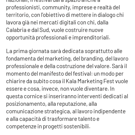
PROGETTI
SPECIALI
professionisti, community, imprese e realtà del
territorio, con l’obiettivo di mettere in dialogo chi
Buona Sanità Calabria
lavora già nei mercati digitali con chi, dalla
Calabria e dal Sud, vuole costruire nuove
opportunità professionali e imprenditoriali.
LA
CALABRIAVISIONE
La prima giornata sarà dedicata soprattutto alle
Destinazioni
fondamenta del marketing, del branding, del lavoro
professionale e della costruzione del valore. Sarà il
Eventi
momento del manifesto del festival: un modo per
chiarire da subito cosa il Kala Marketing Fest vuole
Food
essere e cosa, invece, non vuole diventare. In
questa cornice si inseriranno interventi dedicati al
Storie
posizionamento, alla reputazione, alla
comunicazione strategica, al lavoro indipendente
e alla capacità di trasformare talento e
LAC
NETWORK
competenze in progetti sostenibili.