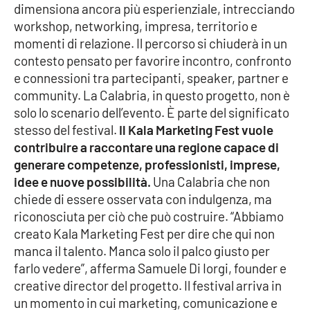
dimensiona ancora più esperienziale, intrecciando
workshop, networking, impresa, territorio e
APP
momenti di relazione. Il percorso si chiuderà in un
Android
contesto pensato per favorire incontro, confronto
e connessioni tra partecipanti, speaker, partner e
Apple
community. La Calabria, in questo progetto, non è
solo lo scenario dell’evento. È parte del significato
stesso del festival.
Il Kala Marketing Fest vuole
contribuire a raccontare una regione capace di
generare competenze, professionisti, imprese,
idee e nuove possibilità.
Una Calabria che non
chiede di essere osservata con indulgenza, ma
riconosciuta per ciò che può costruire. “Abbiamo
creato Kala Marketing Fest per dire che qui non
manca il talento. Manca solo il palco giusto per
farlo vedere”, afferma Samuele Di Iorgi, founder e
creative director del progetto. Il festival arriva in
un momento in cui marketing, comunicazione e