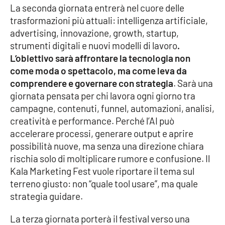
Lacplay.it
La seconda giornata entrerà nel cuore delle
trasformazioni più attuali: intelligenza artificiale,
Lactv.it
advertising, innovazione, growth, startup,
strumenti digitali e nuovi modelli di lavoro
.
Laconair.it
L’obiettivo sarà affrontare la tecnologia non
come moda o spettacolo, ma come leva da
Lacitymag.it
comprendere e governare con strategia
. Sarà una
giornata pensata per chi lavora ogni giorno tra
Lacapitalenews.it
campagne, contenuti, funnel, automazioni, analisi,
creatività e performance. Perché l’AI può
Ilreggino.it
accelerare processi, generare output e aprire
possibilità nuove, ma senza una direzione chiara
Cosenzachannel.it
rischia solo di moltiplicare rumore e confusione. Il
Kala Marketing Fest vuole riportare il tema sul
Ilvibonese.it
terreno giusto: non “quale tool usare”, ma quale
strategia guidare.
Catanzarochannel.it
La terza giornata porterà il festival verso una