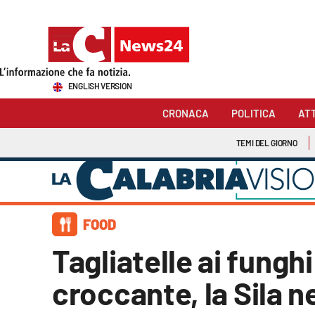
Sezioni
ENGLISH VERSION
Cronaca
CRONACA
POLITICA
AT
Politica
TEMI DEL GIORNO
Attualità
Economia e lavoro
FOOD
Italia Mondo
Tagliatelle ai fungh
Sanità
croccante, la Sila n
Sport