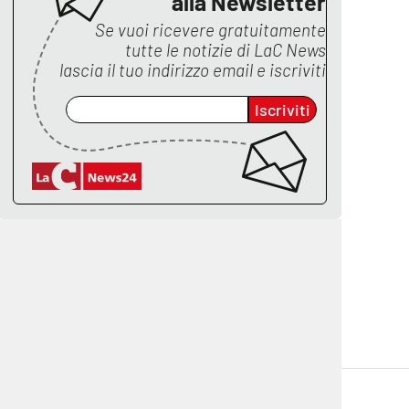
alla Newsletter
Se vuoi ricevere gratuitamente
tutte le notizie di
LaC News
lascia il tuo indirizzo email e iscriviti
Iscriviti
cplay.it
lacitymag.it
ctv.it
lacapitalenews.it