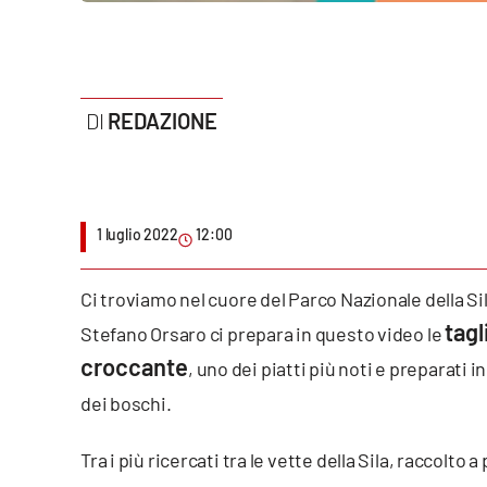
Politica
Sanità
Società
REDAZIONE
Sport
Rubriche
1 luglio 2022
12:00
Good Morning Vietnam
Ci troviamo nel cuore del Parco Nazionale della Sil
Parchi Marini Calabria
tagl
Stefano Orsaro ci prepara in questo video le
croccante
, uno dei piatti più noti e preparati 
Leggendo Alvaro insieme
dei boschi.
Imprese Di Calabria
Tra i più ricercati tra le vette della Sila, raccolto
Le perfidie di Antonella Grippo