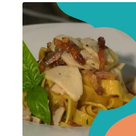
Cultura
Podcast
Meteo
Editoriali
Video
Ambiente
Cronaca
Cultura
Economia e Lavoro