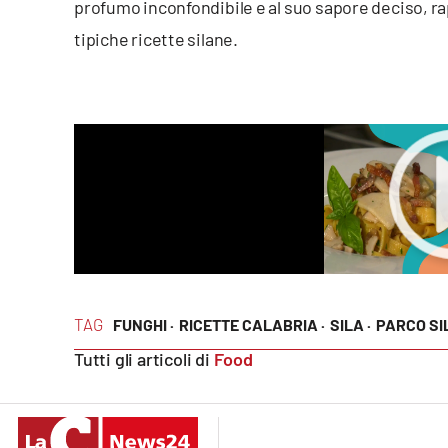
profumo inconfondibile e al suo sapore deciso, ra
Venti di comunicazione
tipiche ricette silane.
Streaming
LaC TV
LaC Network
LaC OnAir
Edizioni
locali
TAG
FUNGHI ·
RICETTE CALABRIA ·
SILA ·
PARCO SI
Catanzaro
Tutti gli articoli di
Food
Crotone
Vibo Valentia