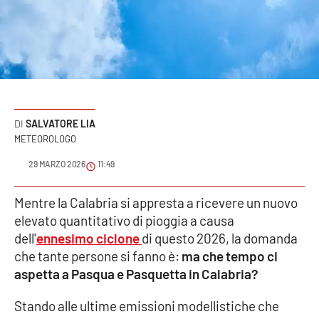
Sanità
Sport
Cultura
Podcast
SALVATORE LIA
METEOROLOGO
Meteo
29 MARZO 2026
11:49
Editoriali
Mentre la Calabria si appresta a ricevere un nuovo
elevato quantitativo di pioggia a causa
dell'
ennesimo ciclone
di questo 2026, la domanda
VIDEO
che tante persone si fanno è:
ma che tempo ci
aspetta a Pasqua e Pasquetta in Calabria?
Ambiente
Stando alle ultime emissioni modellistiche che
Cronaca