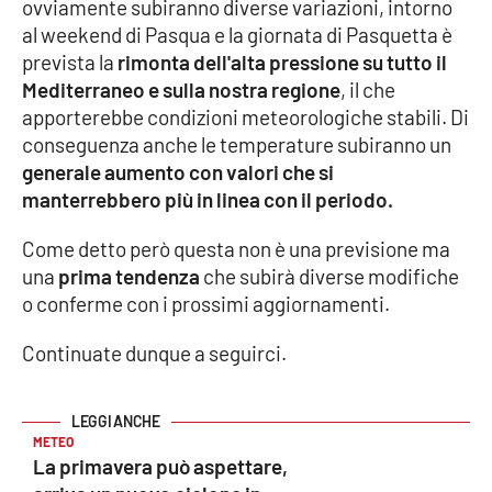
ovviamente subiranno diverse variazioni, intorno
al weekend di Pasqua e la giornata di Pasquetta è
Cultura
prevista la
rimonta dell'alta pressione su tutto il
Mediterraneo e sulla nostra regione
, il che
Economia e Lavoro
apporterebbe condizioni meteorologiche stabili. Di
conseguenza anche le temperature subiranno un
Politica
generale aumento con valori che si
manterrebbero più in linea con il periodo.
Sanità
Come detto però questa non è una previsione ma
Società
una
prima tendenza
che subirà diverse modifiche
o conferme con i prossimi aggiornamenti.
Sport
Continuate dunque a seguirci.
RUBRICHE
METEO
Good Morning Vietnam
La primavera può aspettare,