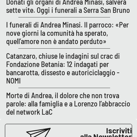
Donati gli organi di Andrea Minasi, salverà
sette vite. Oggi i funerali a Serra San Bruno
EDIZIONI
I funerali di Andrea Minasi. Il parroco: «Per
LOCALI
nove giorni la comunità ha sperato,
Catanzaro
quell’amore non è andato perduto»
Crotone
Catanzaro, chiuse le indagini sul crac di
Fondazione Betania: 12 indagati per
Vibo Valentia
bancarotta, dissesto e autoriciclaggio -
NOMI
Reggio Calabria
Morte di Andrea, il dolore che non trova
Cosenza
parole: alla famiglia e a Lorenzo l’abbraccio
del network LaC
Lamezia Terme
Iscriviti
alla Newsletter