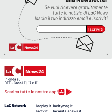
PROGETTI
SPECIALI
Se vuoi ricevere gratuitamente
tutte le notizie di
LaC News
Buona Sanità Calabria
lascia il tuo indirizzo email e iscriviti
Iscriviti
LA
CALABRIAVISIONE
Destinazioni
Eventi
Food
In onda su:
Storie
DTT - Canali
11
, 17 e 111
Scarica tutte le nostre app!
LAC
NETWORK
LaC Network
lacplay.it
lacitymag.it
lactv.it
lacapitalenews.it