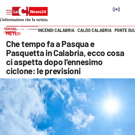
TEMI DEL
INCENDI CALABRIA
CALDO CALABRIA
PONTE SU
HOME PAGE
METEO
GIORNO
METEO
Vai
Che tempo fa a Pasqua e
SEZIONI
Pasquetta in Calabria, ecco cosa
ci aspetta dopo l’ennesimo
Cronaca
ciclone: le previsioni
Politica
Attualità
Economia e lavoro
Italia Mondo