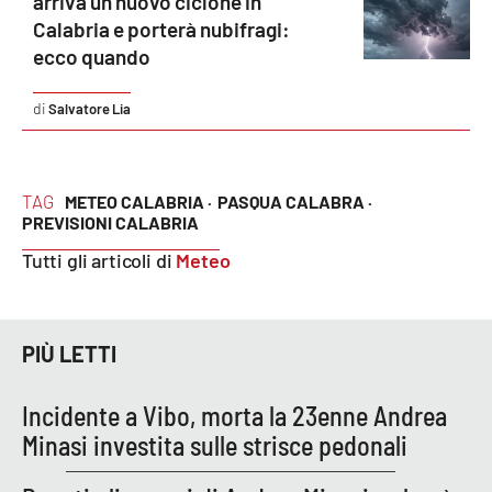
arriva un nuovo ciclone in
Parchi Marini Calabria
Calabria e porterà nubifragi:
ecco quando
Leggendo Alvaro insieme
Salvatore Lia
Imprese Di Calabria
Le perfidie di Antonella Grippo
TAG
METEO CALABRIA ·
PASQUA CALABRA ·
PREVISIONI CALABRIA
Venti di comunicazione
Tutti gli articoli di
Meteo
STREAMING
PIÙ LETTI
LaC TV
Incidente a Vibo, morta la 23enne Andrea
LaC Network
Minasi investita sulle strisce pedonali
LaC OnAir