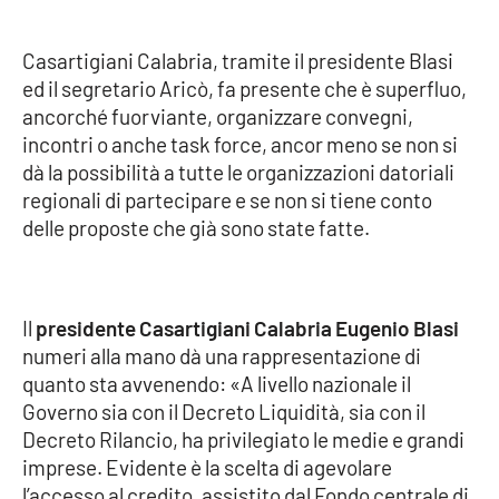
PROGETTI
SPECIALI
Buona Sanità Calabria
Casartigiani Calabria, tramite il presidente Blasi
ed il segretario Aricò, fa presente che è superfluo,
ancorché fuorviante, organizzare convegni,
LA
incontri o anche task force, ancor meno se non si
CALABRIAVISIONE
dà la possibilità a tutte le organizzazioni datoriali
Destinazioni
regionali di partecipare e se non si tiene conto
delle proposte che già sono state fatte.
Eventi
Food
Il
presidente Casartigiani Calabria Eugenio Blasi
numeri alla mano dà una rappresentazione di
Storie
quanto sta avvenendo: «A livello nazionale il
Governo sia con il Decreto Liquidità, sia con il
Decreto Rilancio, ha privilegiato le medie e grandi
LAC
NETWORK
imprese. Evidente è la scelta di agevolare
l’accesso al credito, assistito dal Fondo centrale di