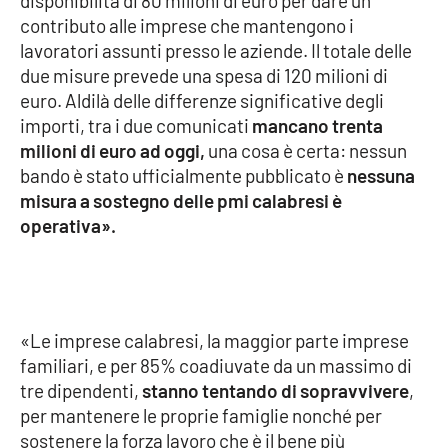
disponibilità di 80 milioni di euro per dare un
Parchi Marini Calabria
contributo alle imprese che mantengono i
lavoratori assunti presso le aziende. Il totale delle
Leggendo Alvaro insieme
due misure prevede una spesa di 120 milioni di
euro. Aldilà delle differenze significative degli
Imprese Di Calabria
importi, tra i due comunicati
mancano trenta
milioni di euro ad oggi,
una cosa è certa: nessun
Le perfidie di Antonella Grippo
bando è stato ufficialmente pubblicato è
nessuna
misura a sostegno delle pmi calabresi è
Venti di comunicazione
operativa».
STREAMING
«Le imprese calabresi, la maggior parte imprese
LaC TV
familiari, e per 85% coadiuvate da un massimo di
tre dipendenti,
stanno tentando di sopravvivere
,
LaC Network
per mantenere le proprie famiglie nonché per
sostenere la forza lavoro che è il bene più
LaC OnAir