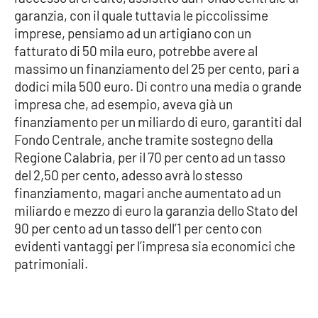
Lacplay.it
garanzia, con il quale tuttavia le piccolissime
imprese, pensiamo ad un artigiano con un
Lactv.it
fatturato di 50 mila euro, potrebbe avere al
massimo un finanziamento del 25 per cento, pari a
Laconair.it
dodici mila 500 euro. Di contro una media o grande
impresa che, ad esempio, aveva già un
Lacitymag.it
finanziamento per un miliardo di euro, garantiti dal
Fondo Centrale, anche tramite sostegno della
Lacapitalenews.it
Regione Calabria, per il 70 per cento ad un tasso
del 2,50 per cento, adesso avrà lo stesso
Ilreggino.it
finanziamento, magari anche aumentato ad un
miliardo e mezzo di euro la garanzia dello Stato del
Cosenzachannel.it
90 per cento ad un tasso dell’1 per cento con
evidenti vantaggi per l’impresa sia economici che
Ilvibonese.it
patrimoniali.
Catanzarochannel.it