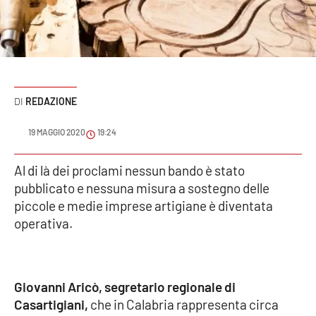
Sanità
Sport
Cultura
REDAZIONE
Podcast
19 MAGGIO 2020
19:24
Meteo
Al di là dei proclami nessun bando è stato
pubblicato e nessuna misura a sostegno delle
Editoriali
piccole e medie imprese artigiane è diventata
operativa.
VIDEO
Ambiente
Giovanni Aricò, segretario regionale di
Casartigiani,
che in Calabria rappresenta circa
Cronaca