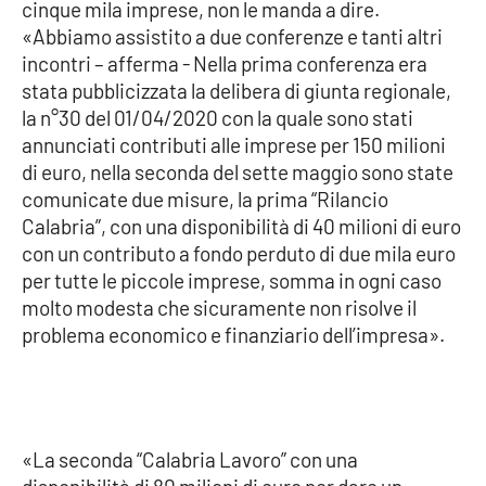
cinque mila imprese, non le manda a dire.
«Abbiamo assistito a due conferenze e tanti altri
Cultura
incontri – afferma - Nella prima conferenza era
stata pubblicizzata la delibera di giunta regionale,
Economia e Lavoro
la n°30 del 01/04/2020 con la quale sono stati
annunciati contributi alle imprese per 150 milioni
Politica
di euro, nella seconda del sette maggio sono state
comunicate due misure, la prima “Rilancio
Sanità
Calabria”, con una disponibilità di 40 milioni di euro
con un contributo a fondo perduto di due mila euro
Società
per tutte le piccole imprese, somma in ogni caso
molto modesta che sicuramente non risolve il
Sport
problema economico e finanziario dell’impresa».
RUBRICHE
Good Morning Vietnam
«La seconda “Calabria Lavoro” con una