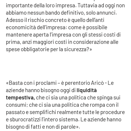
importante della loro impresa. Tuttavia ad oggi non
abbiamo nessun bando definitivo, solo annunci.
Adesso il rischio concreto è quello dell’anti
EDIZIONI
LOCALI
economicità dell’impresa: come è possibile
mantenere aperta l’impresa con gli stessi costi di
Catanzaro
prima, anzi maggiori costi in considerazione alle
spese obbligatorie per la sicurezza?»
Crotone
Vibo Valentia
Reggio Calabria
«Basta con i proclami – è perentorio Aricò - Le
aziende hanno bisogno oggi di
liquidità
Cosenza
tempestiva,
che ci sia una politica che spinga sui
consumi; che ci sia una politica che rompa con il
Lamezia Terme
passato e semplifichi realmente tutte le procedure
e sburocratizzi l’intero sistema. Le aziende hanno
bisogno di fatti e non di parole».