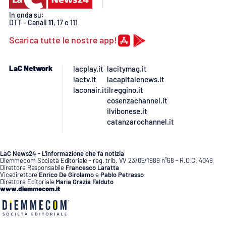
In onda su:
DTT - Canali
11
, 17 e 111
Scarica tutte le nostre app!
LaC Network
lacplay.it
lacitymag.it
lactv.it
lacapitalenews.it
laconair.it
ilreggino.it
cosenzachannel.it
ilvibonese.it
catanzarochannel.it
LaC News24 - L’informazione che fa notizia
Diemmecom Società Editoriale - reg. trib. VV 23/05/1989 n°68 - R.O.C. 4049
Direttore Responsabile
Francesco Laratta
Vicedirettore
Enrico De Girolamo
e
Pablo Petrasso
Direttore Editoriale
Maria Grazia Falduto
www.diemmecom.it