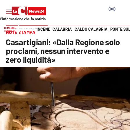
TEMI DEL
INCENDI CALABRIA
CALDO CALABRIA
PONTE SU
HOME PAGE
NOTE STAMPA
GIORNO
NOTE STAMPA
Vai
Casartigiani: «Dalla Regione solo
SEZIONI
proclami, nessun intervento e
zero liquidità»
Cronaca
Politica
Attualità
Economia e lavoro
Italia Mondo