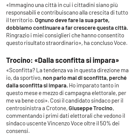
«Immagino una città in cui i cittadini siano più
responsabili e contribuiscano alla crescita di tutto
il territorio.
Ognuno deve fare la sua parte,
EDIZIONI
LOCALI
dobbiamo continuare a far crescere questa città.
Ringrazio i miei consiglieri che hanno consentito
Catanzaro
questo risultato straordinario», ha concluso Voce.
Crotone
Trocino: «Dalla sconfitta si impara»
Vibo Valentia
«Sconfitta? La tendenza va in questa direzione ma
io, da sportivo,
non parlo mai di sconfitta, perché
Reggio Calabria
dalla sconfitta si impara.
Ho imparato tanto in
questo mese e mezzo di campagna elettorale, per
Cosenza
me va bene così». Così il candidato sindaco per il
centrosinistra a Crotone,
Giuseppe Trocino
,
Lamezia Terme
commentando i primi dati elettorali che vedono il
sindaco uscente Vincenzo Voce oltre il 50% dei
consensi.