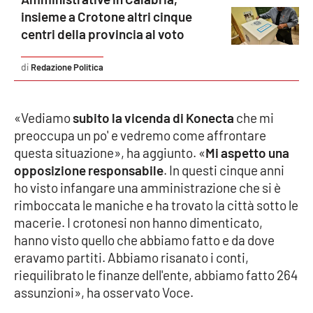
Parchi Marini Calabria
insieme a Crotone altri cinque
centri della provincia al voto
Leggendo Alvaro insieme
Redazione Politica
Imprese Di Calabria
«Vediamo
subito la vicenda di Konecta
che mi
Le perfidie di Antonella Grippo
preoccupa un po' e vedremo come affrontare
questa situazione», ha aggiunto. «
Mi aspetto una
Venti di comunicazione
opposizione responsabile
. In questi cinque anni
ho visto infangare una amministrazione che si è
rimboccata le maniche e ha trovato la città sotto le
STREAMING
macerie. I crotonesi non hanno dimenticato,
hanno visto quello che abbiamo fatto e da dove
LaC TV
eravamo partiti. Abbiamo risanato i conti,
riequilibrato le finanze dell'ente, abbiamo fatto 264
LaC Network
assunzioni», ha osservato Voce.
LaC OnAir