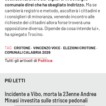
Lacplay.it
comunale direi che ha sbagliato indirizzo.
Ma se
cambierà registro e metodo, ascolterà i cittadini e
Lactv.it
i consiglieri di minoranza, venendo incontro alle
richieste dei cittadini allora forse troverà una
Laconair.it
opposizione diversa. Dipende da cosa intende lui»,
ha spiegato Trocino.
Lacitymag.it
TAG
CROTONE ·
VINCENZO VOCE ·
ELEZIONI CROTONE ·
Lacapitalenews.it
COMUNALI CALABRIA 2026
Tutti gli articoli di
Politica
Ilreggino.it
Cosenzachannel.it
PIÙ LETTI
Ilvibonese.it
Incidente a Vibo, morta la 23enne Andrea
Catanzarochannel.it
Minasi investita sulle strisce pedonali