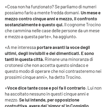
PROGETTI
SPECIALI
«Cosa non ha funzionato? Se parliamo di numeri
possiamo farlo a mente fredda domani.
Un mese e
Buona Sanità Calabria
mezzo contro cinque anni e mezzo, il confronto
sostanzialmente è questo qui.
Il cognome Trocino
che cammina nelle case delle persone da un mese
LA
CALABRIAVISIONE
e mezzo a questa parte», ha aggiunto.
Destinazioni
«A me interessa
portare avanti la voce degli
ultimi, degli invisibili e dei dimenticati. E sono
Eventi
tanti in questa città.
Rimane una minoranza di
crotonesi che non accetta questo sindaco e
Food
questo modo di operare che noi contrasteremo nei
prossimi cinque anni», ha detto Trocino.
Storie
«
Voce dice tante cose e poi fa il contrario
. Lui non
ha ascoltato nessuno in questi cinque anni e
LAC
NETWORK
mezzo.
Se lui intende, per opposizione
costruttiva, avere dei 'signor sì' in Consiglio