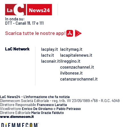
In onda su:
DTT - Canali
11
, 17 e 111
Scarica tutte le nostre app!
LaC Network
lacplay.it
lacitymag.it
lactv.it
lacapitalenews.it
laconair.it
ilreggino.it
cosenzachannel.it
ilvibonese.it
catanzarochannel.it
LaC News24 - L’informazione che fa notizia
Diemmecom Società Editoriale - reg. trib. VV 23/05/1989 n°68 - R.O.C. 4049
Direttore Responsabile
Francesco Laratta
Vicedirettore
Enrico De Girolamo
e
Pablo Petrasso
Direttore Editoriale
Maria Grazia Falduto
www.diemmecom.it