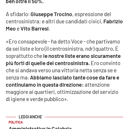
ben oltre il 50%.
Cultura
A sfidarlo:
Giuseppe Trocino
, espressione del
centrosinistra; e altri due candidati civici,
Fabrizio
Economia e Lavoro
Meo
e
Vito Barresi
.
«Ero consapevole - ha detto Voce - che partivamo
Politica
da sei liste e loro (il centrosinistra, ndr) quattro
.
E
soprattutto che
le nostre liste erano sicuramente
Sanità
più forti di quelle del centrosinistra.
Ero convinto
che si andava verso una vittoria netta senza se e
Società
senza ma.
Abbiamo lasciato tante cose da fare e
continuiamo in questa direzione:
attenzione
Sport
maggiore ai quartieri, ottimizzazione del servizio
di igiene e verde pubblico».
RUBRICHE
Good Morning Vietnam
POLITICA
Amministrative in Calabria,