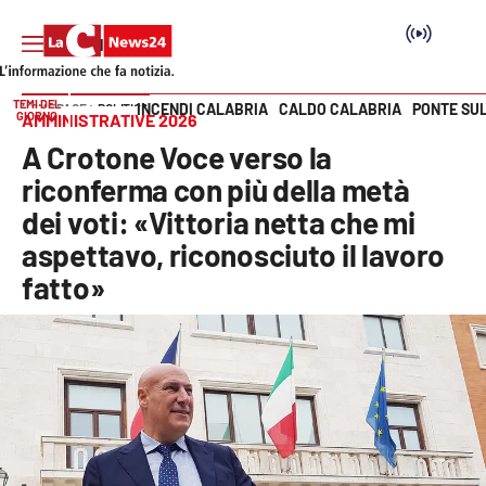
TEMI DEL
INCENDI CALABRIA
CALDO CALABRIA
PONTE SU
HOME PAGE
POLITICA
GIORNO
AMMINISTRATIVE 2026
Vai
A Crotone Voce verso la
SEZIONI
riconferma con più della metà
dei voti: «Vittoria netta che mi
Cronaca
aspettavo, riconosciuto il lavoro
fatto»
Politica
Attualità
Economia e lavoro
Italia Mondo