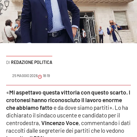
Sanità
Sport
Cultura
Podcast
REDAZIONE POLITICA
Meteo
25 MAGGIO 2026
18:19
Editoriali
«
Mi aspettavo questa vittoria con questo scarto. I
crotonesi hanno riconosciuto il lavoro enorme
VIDEO
che abbiamo fatto
e da dove siamo partiti». Lo ha
dichiarato il sindaco uscente e candidato per il
Ambiente
centrodestra,
Vincenzo Voce
, commentando i dati
raccolti dalle segreterie dei partiti che lo vedono
Cronaca