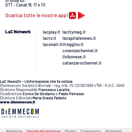
In onda su:
DTT - Canali
11
, 17 e 111
Scarica tutte le nostre app!
LaC Network
lacplay.it
lacitymag.it
lactv.it
lacapitalenews.it
laconair.it
ilreggino.it
cosenzachannel.it
ilvibonese.it
catanzarochannel.it
LaC News24 - L’informazione che fa notizia
Diemmecom Società Editoriale - reg. trib. VV 23/05/1989 n°68 - R.O.C. 4049
Direttore Responsabile
Francesco Laratta
Vicedirettore
Enrico De Girolamo
e
Pablo Petrasso
Direttore Editoriale
Maria Grazia Falduto
www.diemmecom.it
Redazione
Segnala alla redazione
Privacy
Cookie policy
Note legali