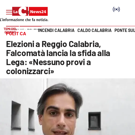
TEMI DEL
INCENDI CALABRIA
CALDO CALABRIA
PONTE SU
HOME PAGE
POLITICA
GIORNO
POLITICA
Vai
Elezioni a Reggio Calabria,
SEZIONI
Falcomatà lancia la sfida alla
Lega: «Nessuno provi a
Cronaca
colonizzarci»
Politica
Attualità
Economia e lavoro
Italia Mondo