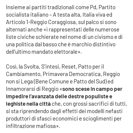
Insieme ai partiti tradizionali come Pd, Partito
Cultura
socialista italiano – A testa alta, Italia viva ed
Articolo 1-Reggio Coraggiosa, sul palco si sono
Economia e Lavoro
alternati anche «i rappresentati delle numerose
liste civiche schierate nel nome di un civismo e di
Politica
una politica dal basso che è marchio distintivo
dell’ultimo mandato elettorale».
Sanità
Così, la Svolta, S’intesi, Reset, Patto per il
Società
Cambiamento, Primavera Democratica, Reggio
non si Lega (Bene Comune e Patto del Sud) ed
Innamorarsi di Reggio «
sono scese in campo per
Sport
impedire l’avanzata delle destre populiste e
leghiste nella città
che, con grossi sacrifici di tutti,
si sta riprendendo dagli effetti dei modelli nefasti
RUBRICHE
produttori di sfasci economici e scioglimenti per
Good Morning Vietnam
infiltrazione mafiosa».