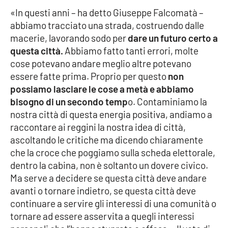
PROGETTI
SPECIALI
«In questi anni – ha detto Giuseppe Falcomatà –
abbiamo tracciato una strada, costruendo dalle
Buona Sanità Calabria
macerie, lavorando sodo per
dare un futuro certo a
questa città.
Abbiamo fatto tanti errori, molte
cose potevano andare meglio altre potevano
LA
CALABRIAVISIONE
essere fatte prima. Proprio per questo
non
possiamo lasciare le cose a metà e abbiamo
Destinazioni
bisogno di un secondo temp
o. Contaminiamo la
nostra città di questa energia positiva, andiamo a
Eventi
raccontare ai reggini la nostra idea di città,
ascoltando le critiche ma dicendo chiaramente
Food
che la croce che poggiamo sulla scheda elettorale,
dentro la cabina, non è soltanto un dovere civico.
Storie
Ma serve a decidere se questa città deve andare
avanti o tornare indietro, se questa città deve
continuare a servire gli interessi di una comunità o
LAC
NETWORK
tornare ad essere asservita a quegli interessi