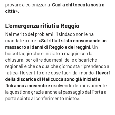
provare a colonizzarla.
Guai a chi tocca la nostra
città».
EDIZIONI
LOCALI
L’emergenza rifiuti a Reggio
Catanzaro
Nel merito dei problemi, il sindaco non le ha
mandate a dire: «
Sui rifiuti si sta consumando un
Crotone
massacro ai danni di Reggio e dei reggini.
Un
boicottaggio che è iniziato a maggio con la
Vibo Valentia
chiusura, per oltre due mesi, delle discariche
regionali e che da qualche giorno sta riprendendo a
Reggio Calabria
fatica. Ho sentito dire cose fuori dal mondo.
I lavori
della discarica di Melicuccà sono già iniziati e
Cosenza
finiranno a novembre
risolvendo definitivamente
la questione grazie anche al passaggio dal Porta a
Lamezia Terme
porta spinto al conferimento misto».