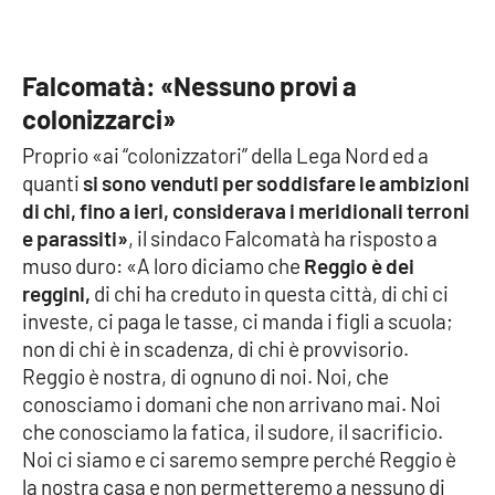
Parchi Marini Calabria
Leggendo Alvaro insieme
Falcomatà: «Nessuno provi a
colonizzarci»
Imprese Di Calabria
Proprio «ai “colonizzatori” della Lega Nord ed a
quanti
si sono venduti per soddisfare le ambizioni
Le perfidie di Antonella Grippo
di chi, fino a ieri, considerava i meridionali terroni
e parassiti»
, il sindaco Falcomatà ha risposto a
Venti di comunicazione
muso duro: «A loro diciamo che
Reggio è dei
reggini,
di chi ha creduto in questa città, di chi ci
investe, ci paga le tasse, ci manda i figli a scuola;
STREAMING
non di chi è in scadenza, di chi è provvisorio.
Reggio è nostra, di ognuno di noi. Noi, che
LaC TV
conosciamo i domani che non arrivano mai. Noi
che conosciamo la fatica, il sudore, il sacrificio.
LaC Network
Noi ci siamo e ci saremo sempre perché Reggio è
la nostra casa e non permetteremo a nessuno di
LaC OnAir