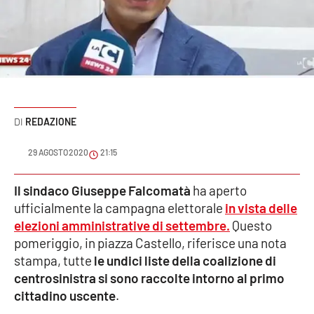
Sanità
Sport
Cultura
Podcast
REDAZIONE
Meteo
29 AGOSTO 2020
21:15
Editoriali
Il sindaco Giuseppe Falcomatà
ha aperto
ufficialmente la campagna elettorale
in vista delle
elezioni amministrative di settembre.
Questo
pomeriggio, in piazza Castello, riferisce una nota
VIDEO
stampa, tutte
le undici liste della coalizione di
Ambiente
centrosinistra si sono raccolte intorno al primo
cittadino uscente
.
Cronaca