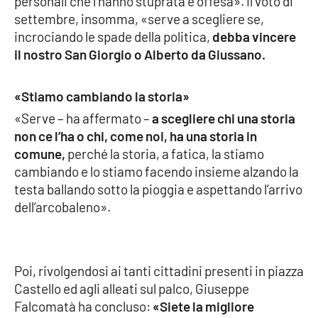
personali che l’hanno stuprata e offesa». Il voto di
Lacplay.it
settembre, insomma, «serve a scegliere se,
incrociando le spade della politica,
debba vincere
Lactv.it
il nostro San Giorgio o Alberto da Giussano.
Laconair.it
«Stiamo cambiando la storia»
Lacitymag.it
«Serve – ha affermato –
a scegliere chi una storia
non ce l’ha o chi, come noi, ha una storia in
Lacapitalenews.it
comune,
perché la storia, a fatica, la stiamo
cambiando e lo stiamo facendo insieme alzando la
Ilreggino.it
testa ballando sotto la pioggia e aspettando l’arrivo
dell’arcobaleno».
Cosenzachannel.it
Ilvibonese.it
Poi, rivolgendosi ai tanti cittadini presenti in piazza
Castello ed agli alleati sul palco, Giuseppe
Catanzarochannel.it
Falcomatà ha concluso:
«Siete la migliore